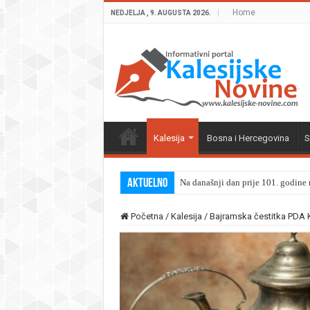
Home
NEDJELJA , 9. AUGUSTA 2026.
Kalesija
Bosna i Hercegovina
S
Aktuelno
Na današnji dan prije 101. godine r
Početna
/
Kalesija
/
Bajramska čestitka PDA K