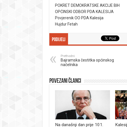
POKRET DEMOKRATSKE AKCIJE BIH
OPĆINSKI ODBOR PDA KALESIJA
Povjerenik OO PDA Kalesija
Hujdur Fetah
Podijeli
Prethodni
Bajramska čestitka općinskog
načelnika
Povezani članci
Na današnji dan prije 101.
Kalesi