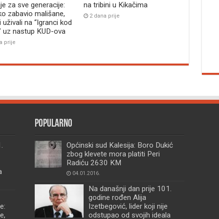
je za sve generacije:
na tribini u Kikačima
ko zabavio mališane,
2 dana prije
i uživali na “Igranci kod
” uz nastup KUD-ova
a prije
Popularno
.
Općinski sud Kalesija: Boro Dukić
zbog klevete mora platiti Peri
Radiću 2630 KM
a
04.01.2016.
Na današnji dan prije 101.
godine rođen Alija
e:
Izetbegović, lider koji nije
e,
odstupao od svojih ideala