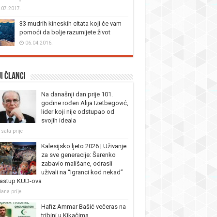
.07.2017.
33 mudrih kineskih citata koji će vam
pomoći da bolje razumijete život
06.04.2016.
i članci
Na današnji dan prije 101.
godine rođen Alija Izetbegović,
lider koji nije odstupao od
svojih ideala
 sata prije
Kalesijsko ljeto 2026 | Uživanje
za sve generacije: Šarenko
zabavio mališane, odrasli
uživali na “Igranci kod nekad”
nastup KUD-ova
dana prije
Hafiz Ammar Bašić večeras na
tribini u Kikačima