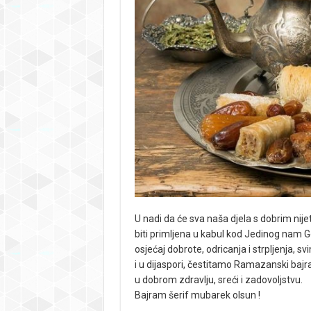
U nadi da će sva naša djela s dobrim ni
biti primljena u kabul kod Jedinog nam G
osjećaj dobrote, odricanja i strpljenja, 
i u dijaspori, čestitamo Ramazanski baj
u dobrom zdravlju, sreći i zadovoljstvu.
Bajram šerif mubarek olsun !