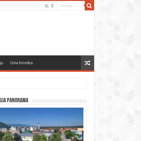
ju
Crna hronika
sija panorama