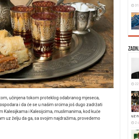
31
Zadnj
22
jetom, učinjena tokom proteklog odabranog mjeseca,
ospodara i da će se u našim srcima još dugo zadržati
svim Kalesijkama i Kalesijcima, muslimanima, kod kuće
uz 
ram uz želju da ga, sa svojim najdražima, provedemo
2 