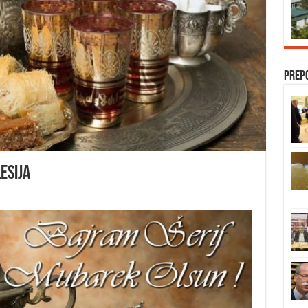
Prep
esija