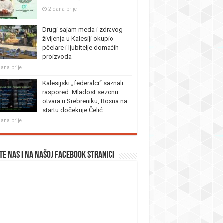
2 dana prije
Drugi sajam meda i zdravog
življenja u Kalesiji okupio
pčelare i ljubitelje domaćih
proizvoda
dana prije
Kalesijski „federalci“ saznali
raspored: Mladost sezonu
otvara u Srebreniku, Bosna na
startu dočekuje Čelić
dana prije
te nas i na našoj facebook stranici