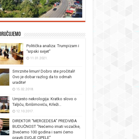
oručujemo
Politička analiza: Trumpizam i
“srpski svijet”
11.01.2021.
Smrznite limun! Dobro ste pročitali!
Ovo je dobar razlog da to odmah
uradite!
15.02.2018.
Umjesto nekrologija: Kratko slovo o
Taljiću, Ibrišimoviću, Krleži…
12.10.2017.
DIREKTOR “MERCEDESA” PREDVIĐA
BUDUĆNOST “Nećemo imati vozačke,
živećemo 100 godina i sami ćemo
praviti SVOJE CIPELE”