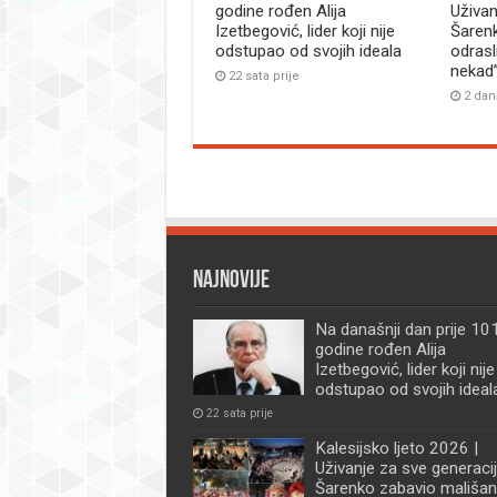
godine rođen Alija
Uživan
Izetbegović, lider koji nije
Šaren
odstupao od svojih ideala
odrasl
nekad
22 sata prije
2 dan
Najnovije
Na današnji dan prije 101
godine rođen Alija
Izetbegović, lider koji nije
odstupao od svojih ideal
22 sata prije
Kalesijsko ljeto 2026 |
Uživanje za sve generacij
Šarenko zabavio mališan