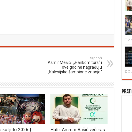
2 
Sljedeći
Asmir Mešić i „Hankom turs“ i
ove godine nagrađuju
2 
„Kalesijske šampione znanja“
Prati
jsko ljeto 2026 |
Hafiz Ammar Bašić večeras