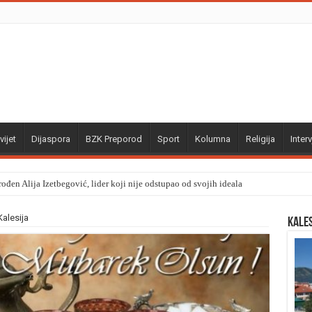
vijet
Dijaspora
BZK Preporod
Sport
Kolumna
Religija
Interv
ođen Alija Izetbegović, lider koji nije odstupao od svojih ideala
alesija
Kale