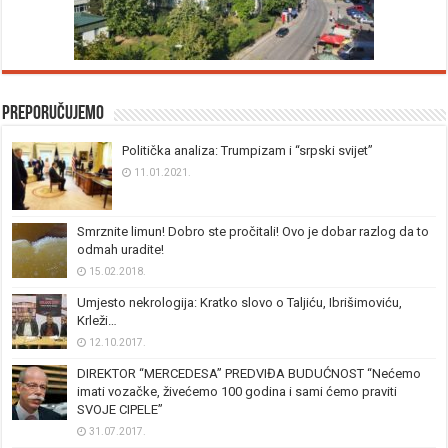
Preporučujemo
Politička analiza: Trumpizam i “srpski svijet”
11.01.2021.
Smrznite limun! Dobro ste pročitali! Ovo je dobar razlog da to
odmah uradite!
15.02.2018.
Umjesto nekrologija: Kratko slovo o Taljiću, Ibrišimoviću,
Krleži…
12.10.2017.
DIREKTOR “MERCEDESA” PREDVIĐA BUDUĆNOST “Nećemo
imati vozačke, živećemo 100 godina i sami ćemo praviti
SVOJE CIPELE”
31.07.2017.