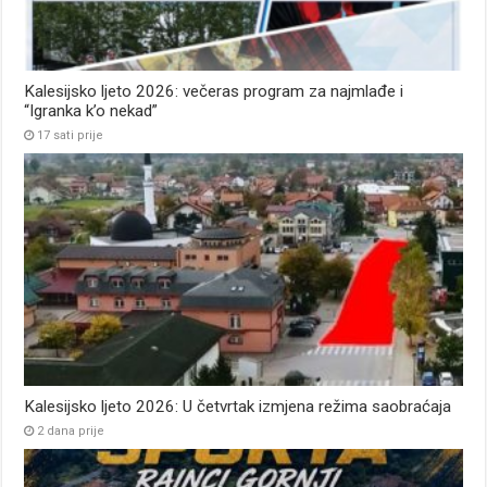
Kalesijsko ljeto 2026: večeras program za najmlađe i
“Igranka k’o nekad”
17 sati prije
Kalesijsko ljeto 2026: U četvrtak izmjena režima saobraćaja
2 dana prije