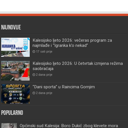
Najnovije
Kalesijsko ljeto 2026: večeras program za
najmlađe i “Igranka k’o nekad”
17 sati prije
Kalesijsko ljeto 2026: U četvrtak izmjena režima
saobraćaja
2 dana prije
“Dani sporta” u Raincima Gornjim
2 dana prije
Popularno
Općinski sud Kalesija: Boro Dukić zbog klevete mora