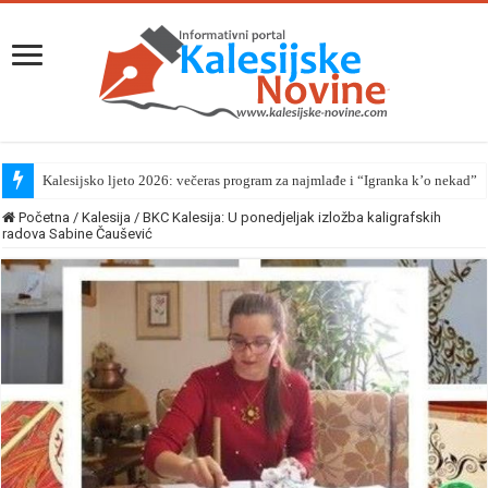
Kalesijsko ljeto 2026: večeras program za najmlađe i “Igranka k’o nekad”
Početna
/
Kalesija
/
BKC Kalesija: U ponedjeljak izložba kaligrafskih
radova Sabine Čaušević