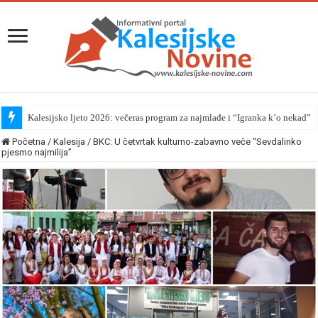
Kalesijsko ljeto 2026: večeras program za najmlađe i “Igranka k’o nekad”
Početna
/
Kalesija
/
BKC: U četvrtak kulturno-zabavno veče “Sevdalinko
pjesmo najmilija”