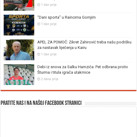
1 dan prije
“Dani sporta” u Raincima Gornjim
1 dan prije
APEL ZA POMOĆ: Zikret Zahirović treba našu podršku
za nastavak liječenja u Kairu
1 dan prije
Debi iz snova za Salku Hamzića: Pet odbrana protiv
Šturma i titula igrača utakmice
2 dana prije
Pratite nas i na našoj facebook stranici