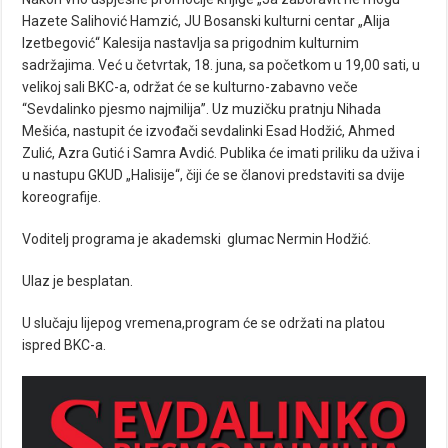
Hazete Salihović Hamzić, JU Bosanski kulturni centar „Alija
Izetbegović“ Kalesija nastavlja sa prigodnim kulturnim
sadržajima. Već u četvrtak, 18. juna, sa početkom u 19,00 sati, u
velikoj sali BKC-a, održat će se kulturno-zabavno veče
“Sevdalinko pjesmo najmilija”. Uz muzičku pratnju Nihada
Mešića, nastupit će izvođači sevdalinki Esad Hodžić, Ahmed
Zulić, Azra Gutić i Samra Avdić. Publika će imati priliku da uživa i
u nastupu GKUD „Halisije“, čiji će se članovi predstaviti sa dvije
koreografije.
Voditelj programa je akademski glumac Nermin Hodžić.
Ulaz je besplatan.
U slučaju lijepog vremena,program će se održati na platou
ispred BKC-a.