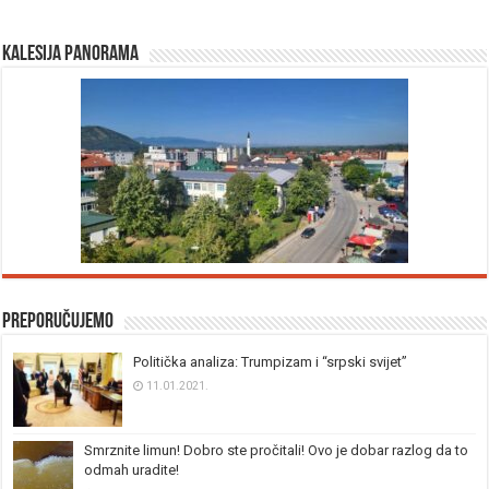
Kalesija panorama
Preporučujemo
Politička analiza: Trumpizam i “srpski svijet”
11.01.2021.
Smrznite limun! Dobro ste pročitali! Ovo je dobar razlog da to
odmah uradite!