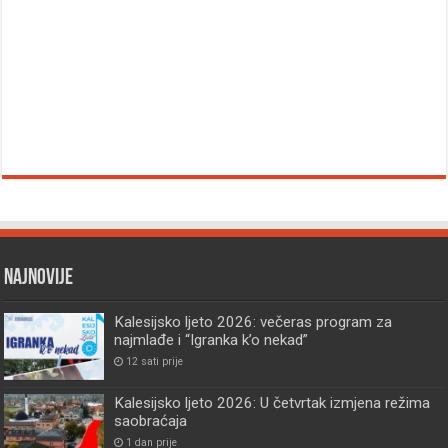
Najnovije
Kalesijsko ljeto 2026: večeras program za
najmlađe i “Igranka k’o nekad”
12 sati prije
Kalesijsko ljeto 2026: U četvrtak izmjena režima
saobraćaja
1 dan prije