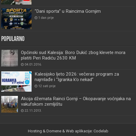
“Dani sporta” u Raincima Gornjim
1 dan prije
Popularno
Općinski sud Kalesija: Boro Dukić zbog klevete mora
platiti Peri Radiću 2630 KM
04.01.2016.
Kalesijsko ljeto 2026: večeras program za
najmlađe i “Igranka k’o nekad”
12 sati prije
Akcija džemata Rainci Gornji – Okopavanje voćnjaka na
vakufskom zemljištu
22.11.2013.
Hosting & Domene & Web aplikacije: Codelab