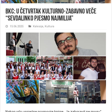
BKC: U četvrtak kulturno-zabavno veče
“Sevdalinko pjesmo najmilija”
15.06.2020.
Kalesija
,
Kultura
Nakon vrlo uspješne promocije knjige „Ja zaboravit ne mogu“