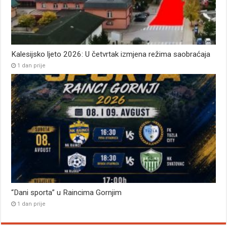
Kalesijsko ljeto 2026: U četvrtak izmjena režima saobraćaja
1 dan prije
“Dani sporta” u Raincima Gornjim
1 dan prije