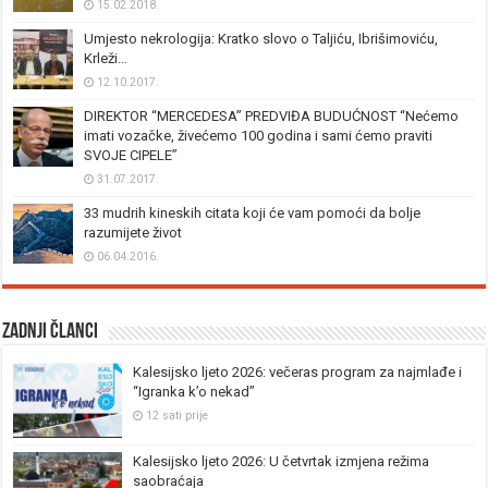
15.02.2018.
Umjesto nekrologija: Kratko slovo o Taljiću, Ibrišimoviću,
Krleži…
12.10.2017.
DIREKTOR “MERCEDESA” PREDVIĐA BUDUĆNOST “Nećemo
imati vozačke, živećemo 100 godina i sami ćemo praviti
SVOJE CIPELE”
31.07.2017.
33 mudrih kineskih citata koji će vam pomoći da bolje
razumijete život
06.04.2016.
Zadnji članci
Kalesijsko ljeto 2026: večeras program za najmlađe i
“Igranka k’o nekad”
12 sati prije
Kalesijsko ljeto 2026: U četvrtak izmjena režima
saobraćaja