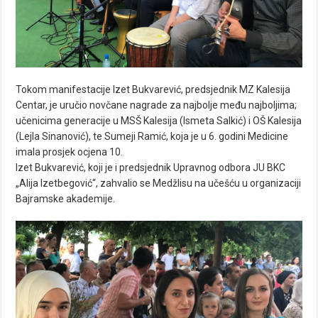
Tokom manifestacije Izet Bukvarević, predsjednik MZ Kalesija
Centar, je uručio novčane nagrade za najbolje među najboljima;
učenicima generacije u MSŠ Kalesija (Ismeta Salkić) i OŠ Kalesija
(Lejla Sinanović), te Sumeji Ramić, koja je u 6. godini Medicine
imala prosjek ocjena 10.
Izet Bukvarević, koji je i predsjednik Upravnog odbora JU BKC
„Alija Izetbegović“, zahvalio se Medžlisu na učešću u organizaciji
Bajramske akademije.