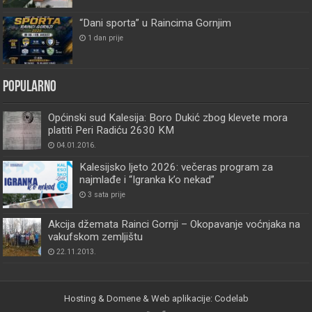
“Dani sporta” u Raincima Gornjim
1 dan prije
Popularno
Općinski sud Kalesija: Boro Dukić zbog klevete mora
platiti Peri Radiću 2630 KM
04.01.2016.
Kalesijsko ljeto 2026: večeras program za
najmlađe i “Igranka k’o nekad”
3 sata prije
Akcija džemata Rainci Gornji – Okopavanje voćnjaka na
vakufskom zemljištu
22.11.2013.
Hosting & Domene & Web aplikacije: Codelab