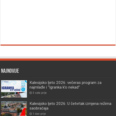
Najnovije
Kalesijsko ljeto 2026: večeras program za
najmlađe i “Igranka k’o nekad”
3 sata prije
Kalesijsko ljeto 2026: U četvrtak izmjena režima
saobraćaja
1 dan prije