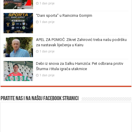
1 dan prije
“Dani sporta” u Raincima Gornjim
1 dan prije
APEL ZA POMOĆ: Zikret Zahirović treba našu podršku
za nastavak liječenja u Kairu
1 dan prije
Debi iz snova za Salku Hamzića: Pet odbrana protiv
Šturma i titula igrača utakmice
1 dan prije
Pratite nas i na našoj facebook stranici