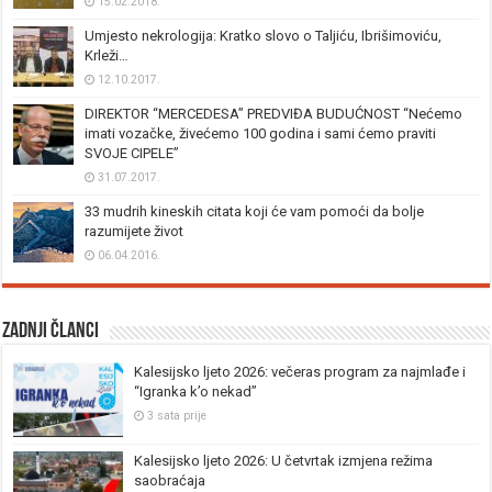
15.02.2018.
Umjesto nekrologija: Kratko slovo o Taljiću, Ibrišimoviću,
Krleži…
12.10.2017.
DIREKTOR “MERCEDESA” PREDVIĐA BUDUĆNOST “Nećemo
imati vozačke, živećemo 100 godina i sami ćemo praviti
SVOJE CIPELE”
31.07.2017.
33 mudrih kineskih citata koji će vam pomoći da bolje
razumijete život
06.04.2016.
Zadnji članci
Kalesijsko ljeto 2026: večeras program za najmlađe i
“Igranka k’o nekad”
3 sata prije
Kalesijsko ljeto 2026: U četvrtak izmjena režima
saobraćaja