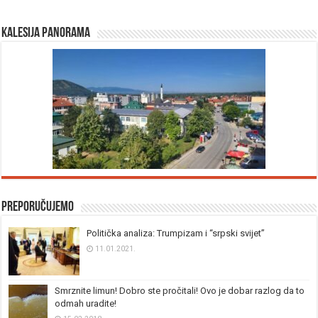
Kalesija panorama
Preporučujemo
Politička analiza: Trumpizam i “srpski svijet”
11.01.2021.
Smrznite limun! Dobro ste pročitali! Ovo je dobar razlog da to
odmah uradite!