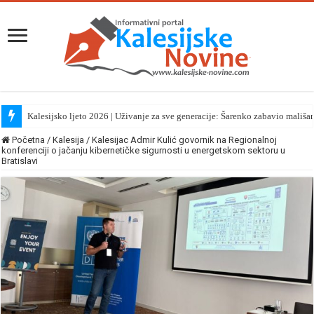
Kalesijsko ljeto 2026 | Uživanje za sve generacije: Šarenko zabavio mališa
Početna
/
Kalesija
/
Kalesijac Admir Kulić govornik na Regionalnoj
konferenciji o jačanju kibernetičke sigurnosti u energetskom sektoru u
Bratislavi