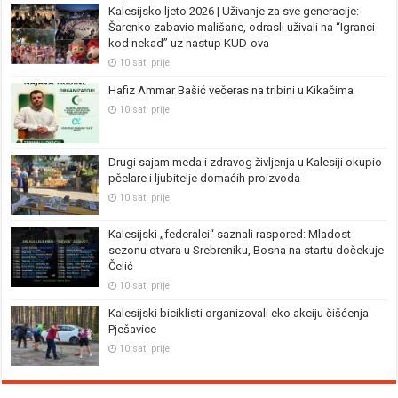
Kalesijsko ljeto 2026 | Uživanje za sve generacije:
Šarenko zabavio mališane, odrasli uživali na “Igranci
kod nekad” uz nastup KUD-ova
10 sati prije
Hafiz Ammar Bašić večeras na tribini u Kikačima
10 sati prije
Drugi sajam meda i zdravog življenja u Kalesiji okupio
pčelare i ljubitelje domaćih proizvoda
10 sati prije
Kalesijski „federalci“ saznali raspored: Mladost
sezonu otvara u Srebreniku, Bosna na startu dočekuje
Čelić
10 sati prije
Kalesijski biciklisti organizovali eko akciju čišćenja
Pješavice
10 sati prije