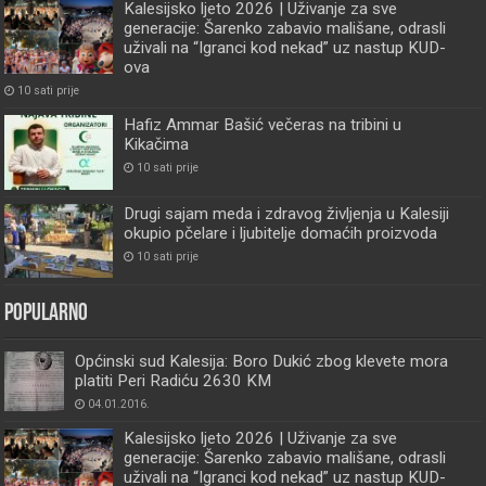
Kalesijsko ljeto 2026 | Uživanje za sve
generacije: Šarenko zabavio mališane, odrasli
uživali na “Igranci kod nekad” uz nastup KUD-
ova
10 sati prije
Hafiz Ammar Bašić večeras na tribini u
Kikačima
10 sati prije
Drugi sajam meda i zdravog življenja u Kalesiji
okupio pčelare i ljubitelje domaćih proizvoda
10 sati prije
Popularno
Općinski sud Kalesija: Boro Dukić zbog klevete mora
platiti Peri Radiću 2630 KM
04.01.2016.
Kalesijsko ljeto 2026 | Uživanje za sve
generacije: Šarenko zabavio mališane, odrasli
uživali na “Igranci kod nekad” uz nastup KUD-