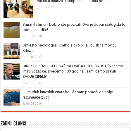
Politička analiza: Trumpizam i “srpski svijet”
11.01.2021.
Smrznite limun! Dobro ste pročitali! Ovo je dobar razlog da to
odmah uradite!
15.02.2018.
Umjesto nekrologija: Kratko slovo o Taljiću, Ibrišimoviću,
Krleži…
12.10.2017.
DIREKTOR “MERCEDESA” PREDVIĐA BUDUĆNOST “Nećemo
imati vozačke, živećemo 100 godina i sami ćemo praviti
SVOJE CIPELE”
31.07.2017.
33 mudrih kineskih citata koji će vam pomoći da bolje
razumijete život
06.04.2016.
Zadnji članci