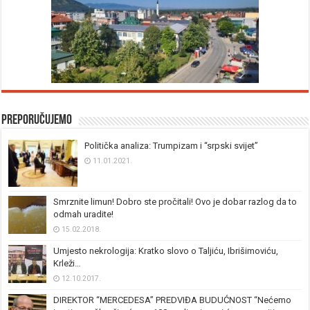
Preporučujemo
Politička analiza: Trumpizam i “srpski svijet”
11.01.2021.
Smrznite limun! Dobro ste pročitali! Ovo je dobar razlog da to
odmah uradite!
15.02.2018.
Umjesto nekrologija: Kratko slovo o Taljiću, Ibrišimoviću,
Krleži…
12.10.2017.
DIREKTOR “MERCEDESA” PREDVIĐA BUDUĆNOST “Nećemo