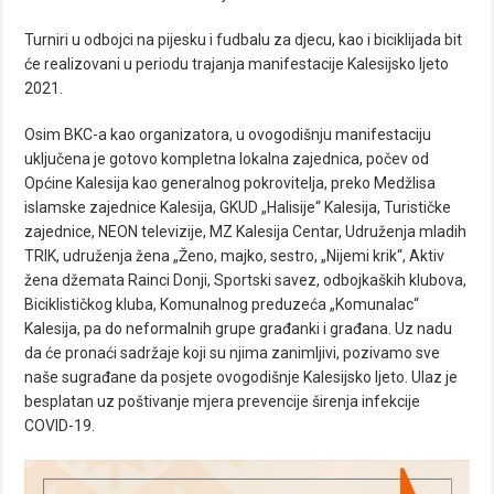
Turniri u odbojci na pijesku i fudbalu za djecu, kao i biciklijada bit
će realizovani u periodu trajanja manifestacije Kalesijsko ljeto
2021.
Osim BKC-a kao organizatora, u ovogodišnju manifestaciju
uključena je gotovo kompletna lokalna zajednica, počev od
Općine Kalesija kao generalnog pokrovitelja, preko Medžlisa
islamske zajednice Kalesija, GKUD „Halisije“ Kalesija, Turističke
zajednice, NEON televizije, MZ Kalesija Centar, Udruženja mladih
TRIK, udruženja žena „Ženo, majko, sestro, „Nijemi krik“, Aktiv
žena džemata Rainci Donji, Sportski savez, odbojkaških klubova,
Biciklističkog kluba, Komunalnog preduzeća „Komunalac“
Kalesija, pa do neformalnih grupe građanki i građana. Uz nadu
da će pronaći sadržaje koji su njima zanimljivi, pozivamo sve
naše sugrađane da posjete ovogodišnje Kalesijsko ljeto. Ulaz je
besplatan uz poštivanje mjera prevencije širenja infekcije
COVID-19.