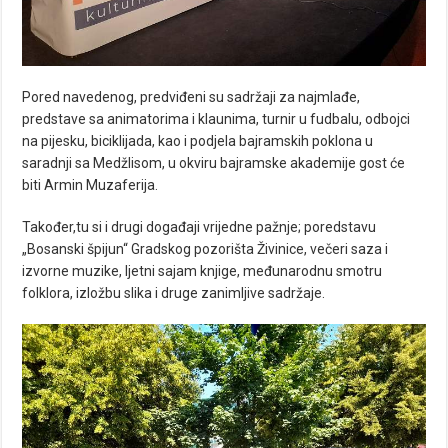
Pored navedenog, predviđeni su sadržaji za najmlađe,
predstave sa animatorima i klaunima, turnir u fudbalu, odbojci
na pijesku, biciklijada, kao i podjela bajramskih poklona u
saradnji sa Medžlisom, u okviru bajramske akademije gost će
biti Armin Muzaferija.
Također,tu si i drugi događaji vrijedne pažnje; poredstavu
„Bosanski špijun“ Gradskog pozorišta Živinice, večeri saza i
izvorne muzike, ljetni sajam knjige, međunarodnu smotru
folklora, izložbu slika i druge zanimljive sadržaje.