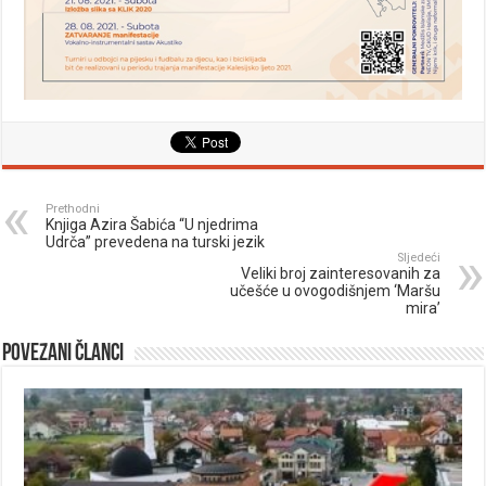
Prethodni
Knjiga Azira Šabića “U njedrima
Udrča” prevedena na turski jezik
Sljedeći
Veliki broj zainteresovanih za
učešće u ovogodišnjem ‘Maršu
mira’
Povezani članci