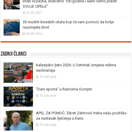
imati vozačke, živećemo 100 godina i sami ćemo praviti
SVOJE CIPELE”
31.07.2017.
33 mudrih kineskih citata koji će vam pomoći da bolje
razumijete život
06.04.2016.
Zadnji članci
Kalesijsko ljeto 2026: U četvrtak izmjena režima
saobraćaja
15 sati prije
“Dani sporta” u Raincima Gornjim
15 sati prije
APEL ZA POMOĆ: Zikret Zahirović treba našu podršku
za nastavak liječenja u Kairu
15 sati prije