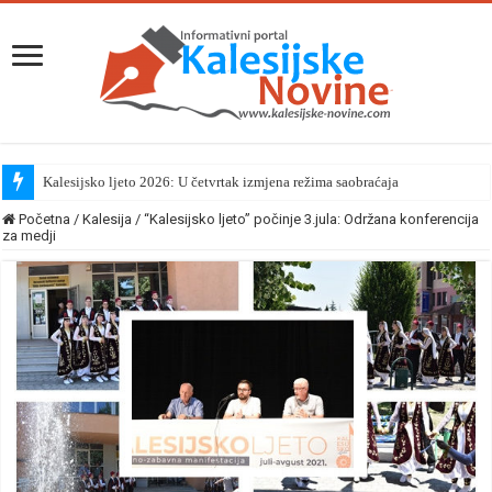
Kalesijsko ljeto 2026: U četvrtak izmjena režima saobraćaja
Početna
/
Kalesija
/
“Kalesijsko ljeto” počinje 3.jula: Održana konferencija
za medji