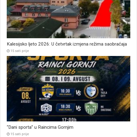
Kalesijsko ljeto 2026: U četvrtak izmjena režima saobraćaja
15 sati prije
“Dani sporta” u Raincima Gornjim
15 sati prije