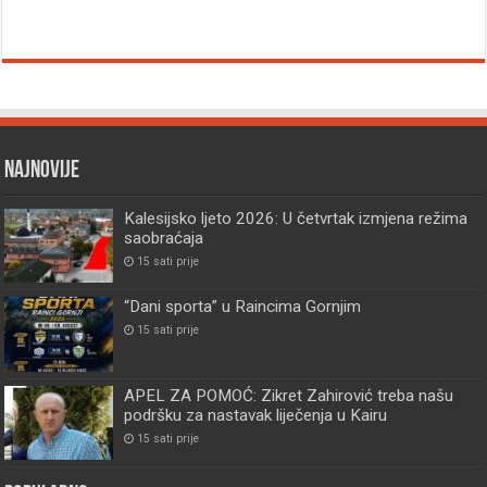
Najnovije
Kalesijsko ljeto 2026: U četvrtak izmjena režima
saobraćaja
15 sati prije
“Dani sporta” u Raincima Gornjim
15 sati prije
APEL ZA POMOĆ: Zikret Zahirović treba našu
podršku za nastavak liječenja u Kairu
15 sati prije