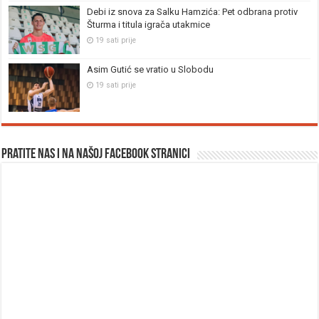
Debi iz snova za Salku Hamzića: Pet odbrana protiv
Šturma i titula igrača utakmice
19 sati prije
Asim Gutić se vratio u Slobodu
19 sati prije
Pratite nas i na našoj facebook stranici