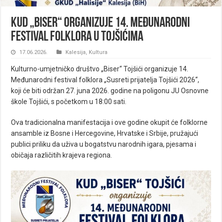
KUD „Biser“ organizuje 14. Međunarodni
festival folklora u Tojšićima
17.06.2026.
Kalesija
,
Kultura
Kulturno-umjetničko društvo „Biser“ Tojšići organizuje 14.
Međunarodni festival folklora „Susreti prijatelja Tojšići 2026“,
koji će biti održan 27. juna 2026. godine na poligonu JU Osnovne
škole Tojšići, s početkom u 18:00 sati.
Ova tradicionalna manifestacija i ove godine okupit će folklorne
ansamble iz Bosne i Hercegovine, Hrvatske i Srbije, pružajući
publici priliku da uživa u bogatstvu narodnih igara, pjesama i
običaja različitih krajeva regiona.