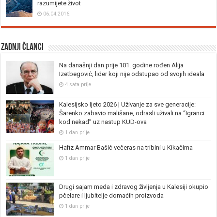
razumijete život
06.04.2016.
Zadnji članci
Na današnji dan prije 101. godine rođen Alija
Izetbegović, lider koji nije odstupao od svojih ideala
4 sata prije
Kalesijsko ljeto 2026 | Uživanje za sve generacije:
Šarenko zabavio mališane, odrasli uživali na “Igranci
kod nekad” uz nastup KUD-ova
1 dan prije
Hafiz Ammar Bašić večeras na tribini u Kikačima
1 dan prije
Drugi sajam meda i zdravog življenja u Kalesiji okupio
pčelare i ljubitelje domaćih proizvoda
1 dan prije