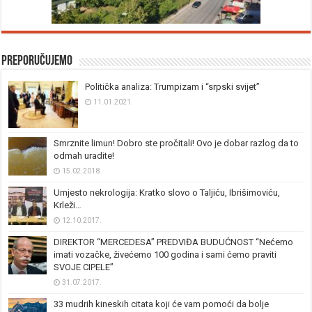
Preporučujemo
Politička analiza: Trumpizam i “srpski svijet”
11.01.2021.
Smrznite limun! Dobro ste pročitali! Ovo je dobar razlog da to
odmah uradite!
15.02.2018.
Umjesto nekrologija: Kratko slovo o Taljiću, Ibrišimoviću,
Krleži…
12.10.2017.
DIREKTOR “MERCEDESA” PREDVIĐA BUDUĆNOST “Nećemo
imati vozačke, živećemo 100 godina i sami ćemo praviti
SVOJE CIPELE”
31.07.2017.
33 mudrih kineskih citata koji će vam pomoći da bolje