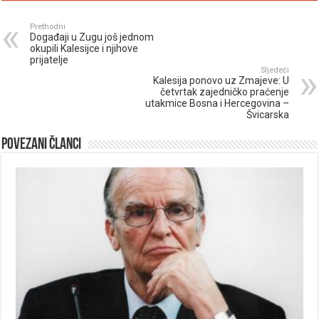
Prethodni
Događaji u Zugu još jednom
okupili Kalesijce i njihove
prijatelje
Sljedeći
Kalesija ponovo uz Zmajeve: U
četvrtak zajedničko praćenje
utakmice Bosna i Hercegovina –
Švicarska
Povezani članci