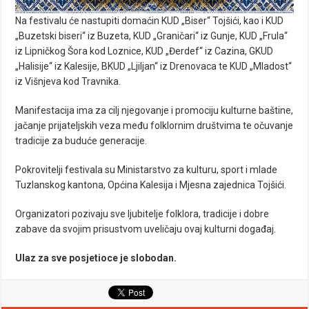
Na festivalu će nastupiti domaćin KUD „Biser“ Tojšići, kao i KUD
„Buzetski biseri“ iz Buzeta, KUD „Graničari“ iz Gunje, KUD „Frula“
iz Lipničkog Šora kod Loznice, KUD „Đerdef“ iz Cazina, GKUD
„Halisije“ iz Kalesije, BKUD „Ljiljan“ iz Drenovaca te KUD „Mladost“
iz Višnjeva kod Travnika.
Manifestacija ima za cilj njegovanje i promociju kulturne baštine,
jačanje prijateljskih veza među folklornim društvima te očuvanje
tradicije za buduće generacije.
Pokrovitelji festivala su Ministarstvo za kulturu, sport i mlade
Tuzlanskog kantona, Općina Kalesija i Mjesna zajednica Tojšići.
Organizatori pozivaju sve ljubitelje folklora, tradicije i dobre
zabave da svojim prisustvom uveličaju ovaj kulturni događaj.
Ulaz za sve posjetioce je slobodan.