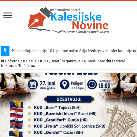
Na današnji dan prije 101. godine rođen Alija Izetbegović, lider koji nije o
Početna
/
Kalesija
/
KUD „Biser“ organizuje 14. Međunarodni festival
folklora u Tojšićima