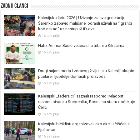
Zadnji članci
Kalesijsko ljeto 2026 | Uživanje za sve generacije:
Šarenko zabavio mališane, odrasli uživali na “Igranci
kod nekad” uz nastup KUD-ova
16 sati prije
Hafiz Ammar Bašić večeras na tribini u Kikačima
16 sati prije
Drugi sajam meda i zdravog življenja u Kalesiji okupio
pčelare i ljubitelje domaćih proizvoda
16 sati prije
Kalesijski „federalci“ saznali raspored: Mladost
sezonu otvara u Srebreniku, Bosna na startu dočekuje
Čelić
16 sati prije
Kalesijski biciklisti organizovali eko akciju čišćenja
Pješavice
16 sati prije