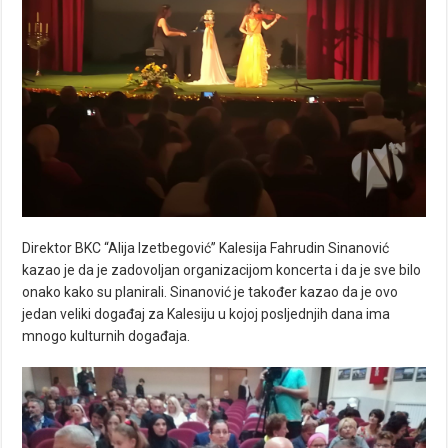
Direktor BKC “Alija Izetbegović” Kalesija Fahrudin Sinanović
kazao je da je zadovoljan organizacijom koncerta i da je sve bilo
onako kako su planirali. Sinanović je također kazao da je ovo
jedan veliki događaj za Kalesiju u kojoj posljednjih dana ima
mnogo kulturnih događaja.