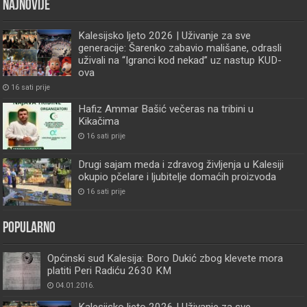
Najnovije
Kalesijsko ljeto 2026 | Uživanje za sve
generacije: Šarenko zabavio mališane, odrasli
uživali na “Igranci kod nekad” uz nastup KUD-
ova
16 sati prije
Hafiz Ammar Bašić večeras na tribini u
Kikačima
16 sati prije
Drugi sajam meda i zdravog življenja u Kalesiji
okupio pčelare i ljubitelje domaćih proizvoda
16 sati prije
Popularno
Općinski sud Kalesija: Boro Dukić zbog klevete mora
platiti Peri Radiću 2630 KM
04.01.2016.
Kalesijsko ljeto 2026 | Uživanje za sve