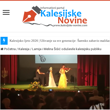
Kalesijsko ljeto 2026 | Uživanje za sve generacije: Šarenko zabavio mališa
Početna
/
Kalesija
/
Lamija i Melina Šišić oduševile kalesijsku publiku