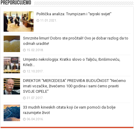
Preporučujemo
Politička analiza: Trumpizam i “srpski svijet”
11.01.2021.
Smrznite limun! Dobro ste pročitali! Ovo je dobar razlog da to
odmah uradite!
15.02.2018.
Umjesto nekrologija: Kratko slovo o Taljiću, Ibrišimoviću,
Krleži…
12.10.2017.
DIREKTOR “MERCEDESA” PREDVIĐA BUDUĆNOST “Nećemo
imati vozačke, živećemo 100 godina i sami ćemo praviti
SVOJE CIPELE”
31.07.2017.
33 mudrih kineskih citata koji će vam pomoći da bolje
razumijete život
06.04.2016.