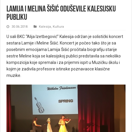
Lamija i Melina Šišić oduševile kalesijsku
publiku
30.06.2018.
Kalesija
,
Kultura
U sali BKC “Alija Izetbegović” Kalesija održan je solistički koncert
sestara Lamije i Meline Šišić. Koncert je počeo tako što je sa
posebnim emocijama Lamija Šišić pročitala biografiju starije
sestre Meline koja se kalesijskoj publici predstavila sa nekoliko
kompozicija koje spremala i za prijemni ispit u Muzičku školu i
kojim je zadivila profesore istinske poznavaoce klasične
muzike.