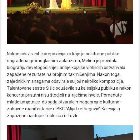
Nakon odsviranih kompozicija za koje je od strane publike
nagrađena gromoglasnim aplauzima, Melina je pročitala
biografiju devetogodišnje Lamije koja se violinom ostvarivala
zapažene rezultate na brojnim takmičenjima. Nakon toga,
zajedničkim snagama odsvirale su još nekoliko kompozicija.
Talentovane sestre Šišić oduševile su kalesijsku publiku a nakon
koncerta prisutni nisu štedjeli na riječima hvale. Pomenute
mlade umjetnice do sada otvarale mnogobrojne kulturno-
zabavne manifestacije u BKC “Alija Izetbegović” Kalesija a
zapažene nastupe imale su i u Tuzli.