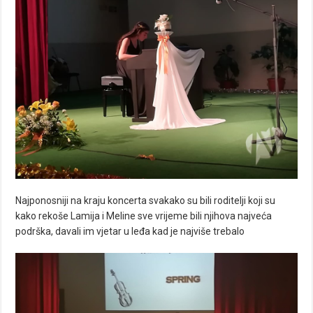
Najponosniji na kraju koncerta svakako su bili roditelji koji su
kako rekoše Lamija i Meline sve vrijeme bili njihova najveća
podrška, davali im vjetar u leđa kad je najviše trebalo