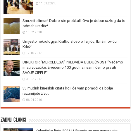
11.01.2021.
Smrznite limun! Dobro ste pročitali! Ovo je dobar razlog da to
odmah uradite!
15.02.2018.
Umjesto nekrologija: Kratko slovo o Taljiću, Ibrišimoviću,
Krleži…
12.10.2017.
DIREKTOR “MERCEDESA” PREDVIĐA BUDUĆNOST “Nećemo
imati vozačke, živećemo 100 godina i sami ćemo praviti
SVOJE CIPELE”
31.07.2017.
33 mudrih kineskih citata koji će vam pomoći da bolje
razumijete život
06.04.2016.
Zadnji članci
Kalesijsko ljeto 2026 | Uživanje za sve generacije: