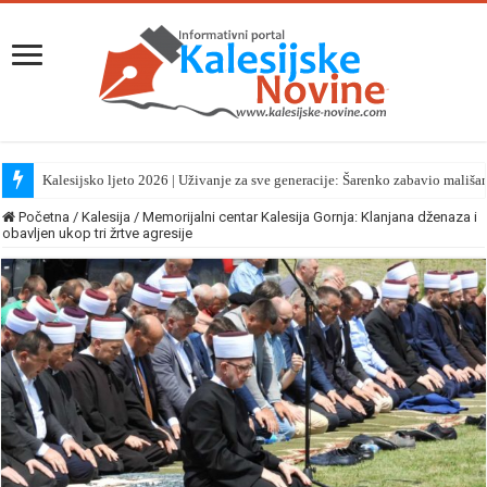
Kalesijsko ljeto 2026 | Uživanje za sve generacije: Šarenko zabavio mališa
Početna
/
Kalesija
/
Memorijalni centar Kalesija Gornja: Klanjana dženaza i
obavljen ukop tri žrtve agresije