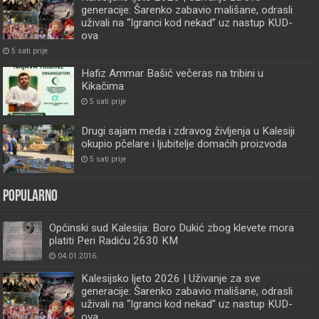
generacije: Šarenko zabavio mališane, odrasli
uživali na “Igranci kod nekad” uz nastup KUD-
ova
5 sati prije
Hafiz Ammar Bašić večeras na tribini u
Kikačima
5 sati prije
Drugi sajam meda i zdravog življenja u Kalesiji
okupio pčelare i ljubitelje domaćih proizvoda
5 sati prije
Popularno
Općinski sud Kalesija: Boro Dukić zbog klevete mora
platiti Peri Radiću 2630 KM
04.01.2016.
Kalesijsko ljeto 2026 | Uživanje za sve
generacije: Šarenko zabavio mališane, odrasli
uživali na “Igranci kod nekad” uz nastup KUD-
ova