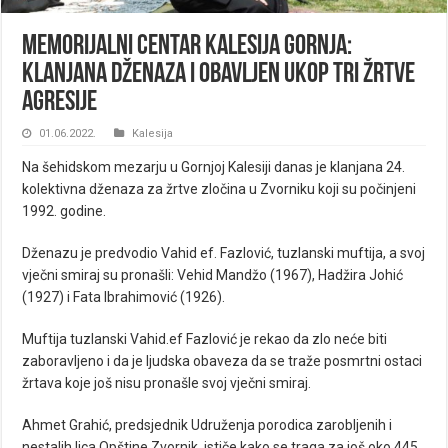
Memorijalni centar Kalesija Gornja:
Klanjana dženaza i obavljen ukop tri žrtve
agresije
01.06.2022.
Kalesija
Na šehidskom mezarju u Gornjoj Kalesiji danas je klanjana 24.
kolektivna dženaza za žrtve zločina u Zvorniku koji su počinjeni
1992. godine.
Dženazu je predvodio Vahid ef. Fazlović, tuzlanski muftija, a svoj
vječni smiraj su pronašli: Vehid Mandžo (1967), Hadžira Johić
(1927) i Fata Ibrahimović (1926).
Muftija tuzlanski Vahid.ef Fazlović je rekao da zlo neće biti
zaboravljeno i da je ljudska obaveza da se traže posmrtni ostaci
žrtava koje još nisu pronašle svoj vječni smiraj.
Ahmet Grahić, predsjednik Udruženja porodica zarobljenih i
nestalih lica Opštine Zvornik, ističe kako se traga za još oko 445