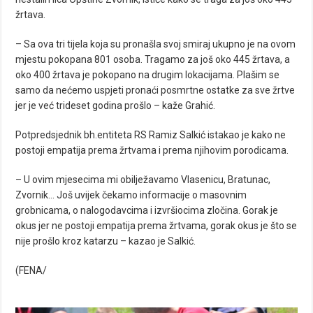
žrtava.
– Sa ova tri tijela koja su pronašla svoj smiraj ukupno je na ovom
mjestu pokopana 801 osoba. Tragamo za još oko 445 žrtava, a
oko 400 žrtava je pokopano na drugim lokacijama. Plašim se
samo da nećemo uspjeti pronaći posmrtne ostatke za sve žrtve
jer je već trideset godina prošlo – kaže Grahić.
Potpredsjednik bh.entiteta RS Ramiz Salkić istakao je kako ne
postoji empatija prema žrtvama i prema njihovim porodicama.
– U ovim mjesecima mi obilježavamo Vlasenicu, Bratunac,
Zvornik… Još uvijek čekamo informacije o masovnim
grobnicama, o nalogodavcima i izvršiocima zločina. Gorak je
okus jer ne postoji empatija prema žrtvama, gorak okus je što se
nije prošlo kroz katarzu – kazao je Salkić.
(FENA/