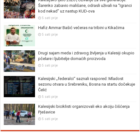
Šarenko zabavio mališane, odrasli uživali na “Igranci
kod nekad” uz nastup KUD-ova
5 sati prije
Hafiz Ammar Bašić večeras na tribini u Kikačima
5 sati prije
Drugi sajam meda i zdravog življenja u Kalesiji okupio
pčelare i ljubitelje domaćih proizvoda
5 sati prije
Kalesijski „federalci“ saznali raspored: Mladost
sezonu otvara u Srebreniku, Bosna na startu dočekuje
Čelić
5 sati prije
Kalesijski biciklisti organizovali eko akciju čišćenja
Pješavice
5 sati prije