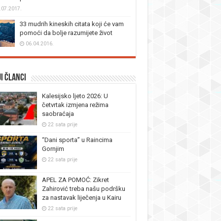
.07.2017.
33 mudrih kineskih citata koji će vam
pomoći da bolje razumijete život
06.04.2016.
i članci
Kalesijsko ljeto 2026: U
četvrtak izmjena režima
saobraćaja
22 sata prije
“Dani sporta” u Raincima
Gornjim
22 sata prije
APEL ZA POMOĆ: Zikret
Zahirović treba našu podršku
za nastavak liječenja u Kairu
22 sata prije