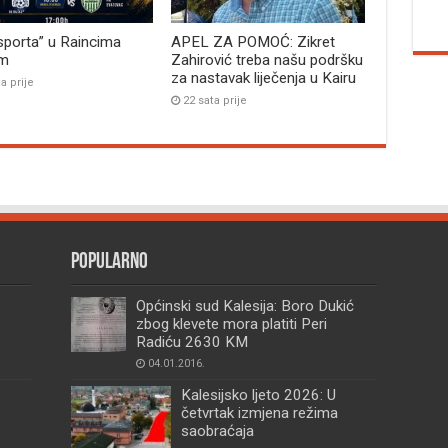
sporta” u Raincima
APEL ZA POMOĆ: Zikret
im
Zahirović treba našu podršku
za nastavak liječenja u Kairu
a prije
22 sata prije
Popularno
Općinski sud Kalesija: Boro Dukić
zbog klevete mora platiti Peri
Radiću 2630 KM
04.01.2016.
Kalesijsko ljeto 2026: U
četvrtak izmjena režima
saobraćaja