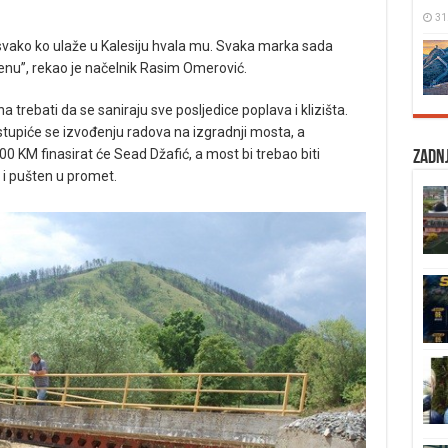
31
 svako ko ulaže u Kalesiju hvala mu. Svaka marka sada
enu”, rekao je načelnik Rasim Omerović.
 trebati da se saniraju sve posljedice poplava i klizišta.
upiće se izvođenju radova na izgradnji mosta, a
0 KM finasirat će Sead Džafić, a most bi trebao biti
Zadnj
 i pušten u promet.