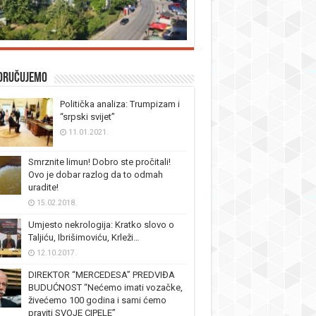
oručujemo
Politička analiza: Trumpizam i
“srpski svijet”
11.01.2021.
Smrznite limun! Dobro ste pročitali!
Ovo je dobar razlog da to odmah
uradite!
15.02.2018.
Umjesto nekrologija: Kratko slovo o
Taljiću, Ibrišimoviću, Krleži…
12.10.2017.
DIREKTOR “MERCEDESA” PREDVIĐA
BUDUĆNOST “Nećemo imati vozačke,
živećemo 100 godina i sami ćemo
praviti SVOJE CIPELE”