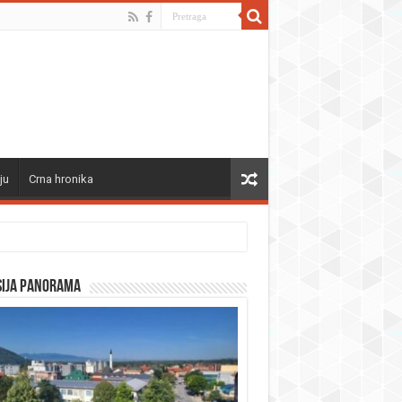
ju
Crna hronika
sija panorama