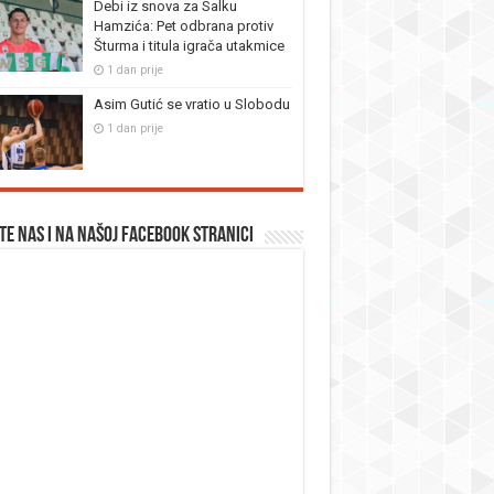
Debi iz snova za Salku
Hamzića: Pet odbrana protiv
Šturma i titula igrača utakmice
1 dan prije
Asim Gutić se vratio u Slobodu
1 dan prije
te nas i na našoj facebook stranici