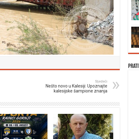
Prati
Sljedeći
Nešto novo u Kalesiji: Upoznajte
kalesijske šampione znanja