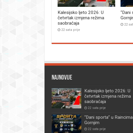
Kalesijsko ljeto 2026: U
“Dani 
četvrtak izmjena režima
Gornj
saobraćaja
22 sat
22 sata prije
Najnovije
Kalesijsko ljeto 2026: U
četvrtak izmjena režima
saobraćaja
22 sata prije
“Dani sporta” u Raincima
Gornjim
22 sata prije