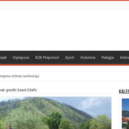
vijet
Dijaspora
BZK Preporod
Sport
Kolumna
Religija
Interv
izmjena režima saobraćaja
pak graditi Sead Džafić
Kale