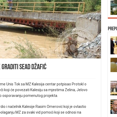
Prep
k graditi Sead Džafić
irme Unis Tok sa MZ Kalesija centar potpisao Protokl o
eči koji će povezati Kalesiju sa mjestima Zelina, Jelovo
ja o osporavanju pomenutog projekta.
rdio i načelnik Kalesije Rasim Omerović koji je ovlastio
olaganju MZ za svaki vid pomoći koji se odnosi na