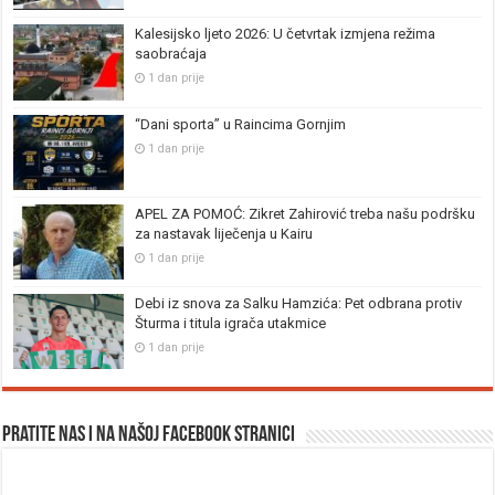
Kalesijsko ljeto 2026: U četvrtak izmjena režima
saobraćaja
1 dan prije
“Dani sporta” u Raincima Gornjim
1 dan prije
APEL ZA POMOĆ: Zikret Zahirović treba našu podršku
za nastavak liječenja u Kairu
1 dan prije
Debi iz snova za Salku Hamzića: Pet odbrana protiv
Šturma i titula igrača utakmice
1 dan prije
Pratite nas i na našoj facebook stranici