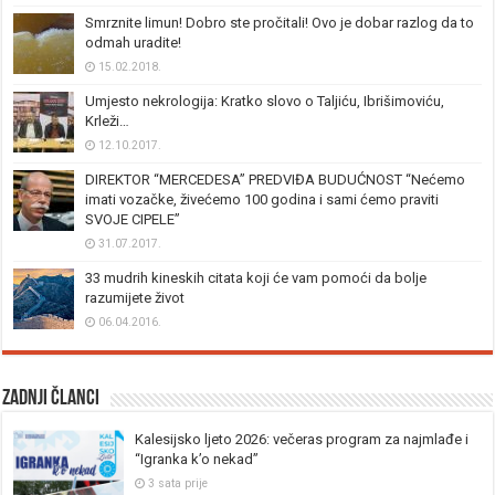
Smrznite limun! Dobro ste pročitali! Ovo je dobar razlog da to
odmah uradite!
15.02.2018.
Umjesto nekrologija: Kratko slovo o Taljiću, Ibrišimoviću,
Krleži…
12.10.2017.
DIREKTOR “MERCEDESA” PREDVIĐA BUDUĆNOST “Nećemo
imati vozačke, živećemo 100 godina i sami ćemo praviti
SVOJE CIPELE”
31.07.2017.
33 mudrih kineskih citata koji će vam pomoći da bolje
razumijete život
06.04.2016.
Zadnji članci
Kalesijsko ljeto 2026: večeras program za najmlađe i
“Igranka k’o nekad”
3 sata prije