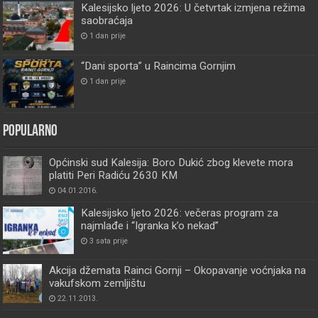
Kalesijsko ljeto 2026: U četvrtak izmjena režima
saobraćaja
1 dan prije
“Dani sporta” u Raincima Gornjim
1 dan prije
Popularno
Općinski sud Kalesija: Boro Dukić zbog klevete mora
platiti Peri Radiću 2630 KM
04.01.2016.
Kalesijsko ljeto 2026: večeras program za
najmlađe i “Igranka k’o nekad”
3 sata prije
Akcija džemata Rainci Gornji – Okopavanje voćnjaka na
vakufskom zemljištu
22.11.2013.