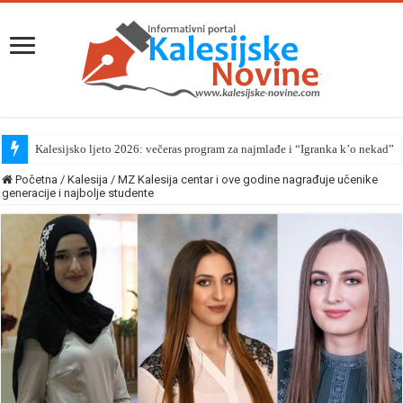
Kalesijsko ljeto 2026: večeras program za najmlađe i “Igranka k’o nekad”
Početna
/
Kalesija
/
MZ Kalesija centar i ove godine nagrađuje učenike
generacije i najbolje studente