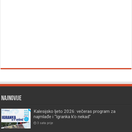
Najnovije
Kalesijsko ljeto 2026: večeras program za
najmlađe i “Igranka k’o nekad”
3 sata prije