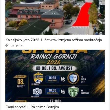
Kalesijsko ljeto 2026: U četvrtak izmjena režima saobraćaja
1 dan prije
“Dani sporta” u Raincima Gornjim