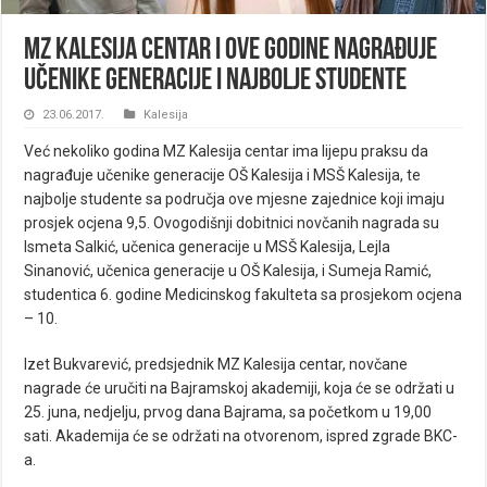
MZ Kalesija centar i ove godine nagrađuje
učenike generacije i najbolje studente
23.06.2017.
Kalesija
Već nekoliko godina MZ Kalesija centar ima lijepu praksu da
nagrađuje učenike generacije OŠ Kalesija i MSŠ Kalesija, te
najbolje studente sa područja ove mjesne zajednice koji imaju
prosjek ocjena 9,5. Ovogodišnji dobitnici novčanih nagrada su
Ismeta Salkić, učenica generacije u MSŠ Kalesija, Lejla
Sinanović, učenica generacije u OŠ Kalesija, i Sumeja Ramić,
studentica 6. godine Medicinskog fakulteta sa prosjekom ocjena
– 10.
Izet Bukvarević, predsjednik MZ Kalesija centar, novčane
nagrade će uručiti na Bajramskoj akademiji, koja će se održati u
25. juna, nedjelju, prvog dana Bajrama, sa početkom u 19,00
sati. Akademija će se održati na otvorenom, ispred zgrade BKC-
a.