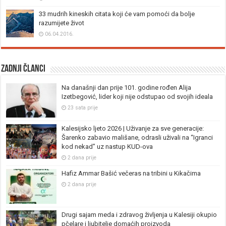
33 mudrih kineskih citata koji će vam pomoći da bolje
razumijete život
06.04.2016.
Zadnji članci
Na današnji dan prije 101. godine rođen Alija
Izetbegović, lider koji nije odstupao od svojih ideala
23 sata prije
Kalesijsko ljeto 2026 | Uživanje za sve generacije:
Šarenko zabavio mališane, odrasli uživali na “Igranci
kod nekad” uz nastup KUD-ova
2 dana prije
Hafiz Ammar Bašić večeras na tribini u Kikačima
2 dana prije
Drugi sajam meda i zdravog življenja u Kalesiji okupio
pčelare i ljubitelje domaćih proizvoda