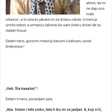
ahiret, da mi
ne daju ono
malo
crkavice , a tri sina ko jabuke mi za državu odoše. U meni je
umrla radost, a umrijeću žalosna što sam živila u državi đe su
vladari hrsuzi
Selam neno, govorim matoroj hanumi u kahvani, usred
Srebrenice !
„
Hah. Šta kaaažeš
”?
Selam ti neno, ponavljam jače.
„
Aha. Selam i tebi sinko, fala ti što mi se javljaš. A, koji si ti,