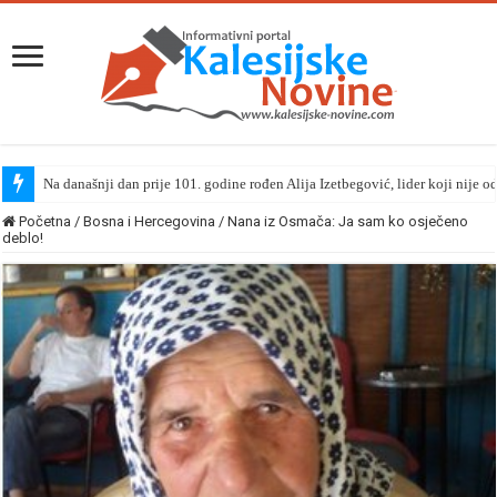
Na današnji dan prije 101. godine rođen Alija Izetbegović, lider koji nije o
Početna
/
Bosna i Hercegovina
/
Nana iz Osmača: Ja sam ko osječeno
deblo!