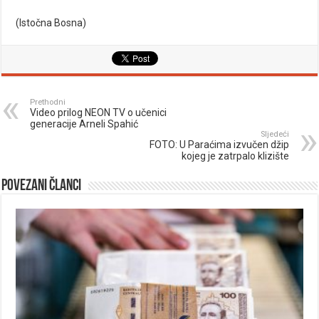
(Istočna Bosna)
Prethodni
Video prilog NEON TV o učenici
generacije Arneli Spahić
Sljedeći
FOTO: U Paraćima izvučen džip
kojeg je zatrpalo klizište
Povezani članci