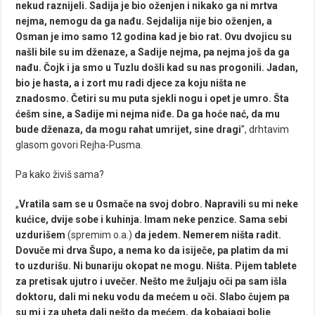
nekud raznijeli. Sadija je bio oženjen i nikako ga ni mrtva
nejma, nemogu da ga nađu. Sejdalija nije bio oženjen, a
Osman je imo samo 12 godina kad je bio rat. Ovu dvojicu su
našli bile su im dženaze, a Sadije nejma, pa nejma još da ga
nađu. Čojk i ja smo u Tuzlu došli kad su nas progonili. Jadan,
bio je hasta, a i zort mu radi djece za koju ništa ne
znadosmo. Četiri su mu puta sjekli nogu i opet je umro. Šta
ćešm sine, a Sadije mi nejma niđe. Da ga hoće nać, da mu
bude dženaza, da mogu rahat umrijet, sine dragi
”, drhtavim
glasom govori Rejha-Pusma.
Pa kako živiš sama?
„
Vratila sam se u Osmače na svoj dobro. Napravili su mi neke
kućice, dvije sobe i kuhinja. Imam neke penzice. Sama sebi
uzdurišem
(spremim o.a.)
da jedem. Nemerem ništa radit.
Dovuče mi drva Šupo, a nema ko da isiječe, pa platim da mi
to uzdurišu. Ni bunariju okopat ne mogu. Ništa. Pijem tablete
za pretisak ujutro i uvečer. Nešto me žuljaju oči pa sam išla
doktoru, dali mi neku vodu da mećem u oči. Slabo čujem pa
su mi i za uheta dali nešto da mećem, da kobajagi bolje