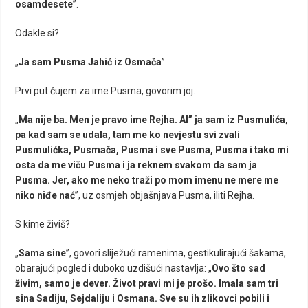
osamdesete
”.
Odakle si?
„
Ja sam Pusma Jahić iz Osmača
”.
Prvi put čujem za ime Pusma, govorim joj.
„
Ma nije ba. Men je pravo ime Rejha. Al” ja sam iz Pusmulića,
pa kad sam se udala, tam me ko nevjestu svi zvali
Pusmulićka, Pusmača, Pusma i sve Pusma, Pusma i tako mi
osta da me viču Pusma i ja reknem svakom da sam ja
Pusma. Jer, ako me neko traži po mom imenu ne mere me
niko niđe nać
”, uz osmjeh objašnjava Pusma, iliti Rejha.
S kime živiš?
„
Sama sine
”, govori sliježući ramenima, gestikulirajući šakama,
obarajući pogled i duboko uzdišući nastavlja: „
Ovo što sad
živim, samo je dever. Život pravi mi je prošo. Imala sam tri
sina Sadiju, Sejdaliju i Osmana. Sve su ih zlikovci pobili i