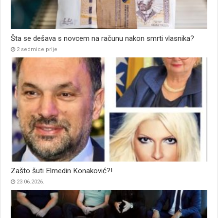
Šta se dešava s novcem na računu nakon smrti vlasnika?
2 sedmice prije
Zašto šuti Elmedin Konaković?!
23.06.2026.