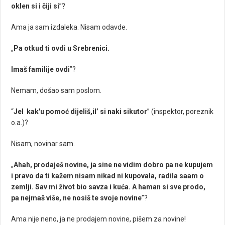
oklen si i čiji si
”?
Ama ja sam izdaleka. Nisam odavde.
„
Pa otkud ti ovdi u Srebrenici.
Imaš familije ovdi
”?
Nemam, došao sam poslom.
“
Jel kak'u pomoć dijeliš,il’ si naki sikutor
” (inspektor, poreznik
o.a.)?
Nisam, novinar sam.
„
Ahah, prodaješ novine, ja sine ne vidim dobro pa ne kupujem
i pravo da ti kažem nisam nikad ni kupovala, radila saam o
zemlji. Sav mi život bio savza i kuća. A haman si sve prodo,
pa nejmaš više, ne nosiš te svoje novine
”?
Ama nije neno, ja ne prodajem novine, pišem za novine!