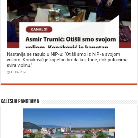
Nastavlja se rasulo u NiP-u: “Otišli smo iz NiP-a svojom
voljom. Konaković je kapetan broda koji tone, dok putnicima
svira violinu.”
18.06.2026.
Kalesija panorama