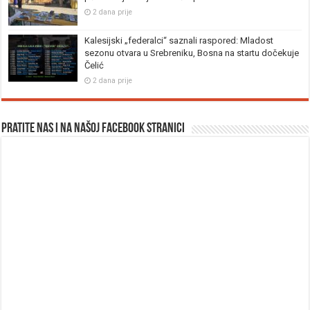
2 dana prije
Kalesijski „federalci“ saznali raspored: Mladost
sezonu otvara u Srebreniku, Bosna na startu dočekuje
Čelić
2 dana prije
Pratite nas i na našoj facebook stranici