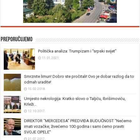
Preporučujemo
Politička analiza: Trumpizam i “srpski svijet”
11.01.2021.
Smrznite limun! Dobro ste pročitali! Ovo je dobar razlog da to
odmah uradite!
15.02.2018.
Umjesto nekrologija: Kratko slovo o Taljiću, Ibrišimoviću,
Krleži…
12.10.2017.
DIREKTOR “MERCEDESA” PREDVIĐA BUDUĆNOST “Nećemo
imati vozačke, živećemo 100 godina i sami ćemo praviti
SVOJE CIPELE”
31.07.2017.