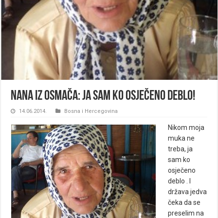
Nana iz Osmača: Ja sam ko osječeno deblo!
14.06.2014.
Bosna i Hercegovina
Nikom moja
muka ne
treba, ja
sam ko
osječeno
deblo . I
država jedva
čeka da se
preselim na