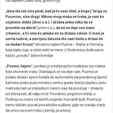
Da napišem, kako živiš, govorim joj.
„
Ama šta ćeš sine pisat, kad ja to neću čitat, a koga j” briga za
Pusmom, sine dragi. Nikom moja muka ne treba, ja sam ko
osječeno deblo (drvo o.a.). I država jedva čeka da se
preselim na ahiret
(umre o.a.)
, da mi ne daju ono malo
crkavice , a tri sina ko jabuke mi za državu odoše. U meni je
umrla radost, a umrijeću žalosna što sam živila u državi đe
su vladari hrsuzi
” skrušeno egleni Pusma – Rejha iz Osmača,
koja slabo čuje, a ništa radit ne mere. U Srebrenicu dođe samo
kad je „povuku” dobre komšije.
„
Pusmo, hajmo
”, povikao je srednjovječni muškarac iza volana
kola otvorenih vrata. Oslanjajući se na obje ruke, Pusma se
polako dizala i sporo hodala do automobila zaustavljenog ispred
kahvane preko puta motela u centru grada. Kad je ulazila u auto
mahnula nam je staračkom rukom, kao da poručuje – imala bi
još šta kazati, ali valja mi ići. Povratnici, pogotovo stariji, u
Podrinju su ovisni od dobrih susjeda i humanih ljudi. Pusma je
samo običan uzorak povratničke sudbine, gdje se vraćaju stariji
da umru na svom milću (zemlji, prostoru).