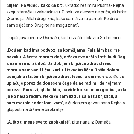
čujem. Pa viđeću kako će bit
”, ukratko rezimira Pusma- Rejha
svoju staračku svakidašnjicu. O bolu za djecom ne priča, ali kaže:
„Samo ja i Allah dragi zna, kako sam živa i u pameti. Ko drvo
sam osječeno. Drugi to ne mogu znat”.
Objašnjava nena iz Osmača, kada i zašto dolazi u Srebrenicu.
„
Dođem kad ima podvoz, sa komšijama. Fala him kad me
povuku. A često moram doć, država sve nešto traži budi Bog
s nama i moraš doć. Da dobijem knjižicu zdravstvenu,
morala sam vadit ličnu kartu. I izvadim ličnu.Došla dolam u
socijalno i tražim knjižicu zdravstvenu, a oni me vrate đe se
uplaćuje porez da donesem ćage da ne radim i da nejmam
poreza. Gursuzi, gluho bilo, pa vide kolko imam godina, a da
ja ko nešto radim. Nekako sam uzdurisala i tu knjižicu, al
sam morala hodat tam-vam
”, s čuđenjem govori nana Rejha o
glupostima državne birokratije.
„
A, što ti mene sve to zapitkuješ
”, pita nana iz Osmača.