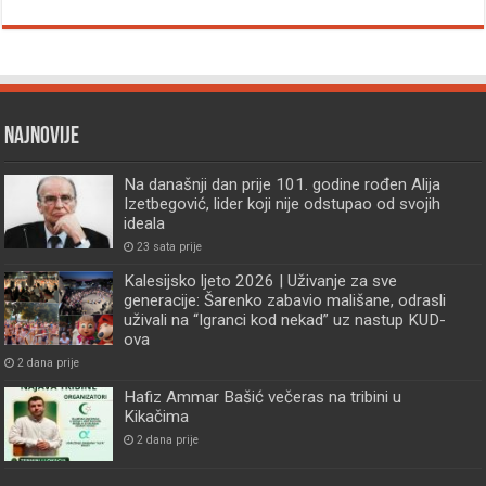
Najnovije
Na današnji dan prije 101. godine rođen Alija
Izetbegović, lider koji nije odstupao od svojih
ideala
23 sata prije
Kalesijsko ljeto 2026 | Uživanje za sve
generacije: Šarenko zabavio mališane, odrasli
uživali na “Igranci kod nekad” uz nastup KUD-
ova
2 dana prije
Hafiz Ammar Bašić večeras na tribini u
Kikačima
2 dana prije