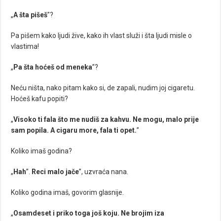
„
A šta pišeš
”?
Pa pišem kako ljudi žive, kako ih vlast služi i šta ljudi misle o
vlastima!
„
Pa šta hoćeš od meneka
”?
Neću ništa, nako pitam kako si, de zapali, nudim joj cigaretu.
Hoćeš kafu popiti?
„
Visoko ti fala što me nudiš za kahvu. Ne mogu, malo prije
sam popila. A cigaru more, fala ti opet.
”
Koliko imaš godina?
„
Hah
”.
Reci malo jače
”, uzvraća nana.
Koliko godina imaš, govorim glasnije.
„
Osamdeset i priko toga još koju. Ne brojim iza