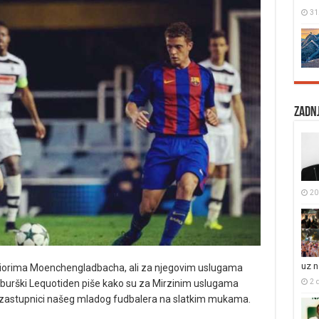
31
Zadnj
20 
uz 
eniorima Moenchengladbacha, ali za njegovim uslugama
2 
emburški Lequotiden piše kako su za Mirzinim uslugama
su zastupnici našeg mladog fudbalera na slatkim mukama.