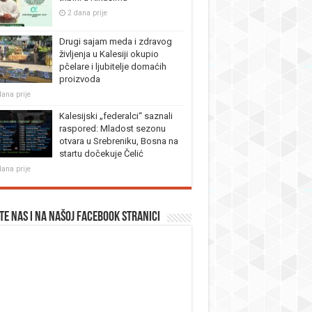
2 dana prije
Drugi sajam meda i zdravog
življenja u Kalesiji okupio
pčelare i ljubitelje domaćih
proizvoda
dana prije
Kalesijski „federalci“ saznali
raspored: Mladost sezonu
otvara u Srebreniku, Bosna na
startu dočekuje Čelić
dana prije
te nas i na našoj facebook stranici