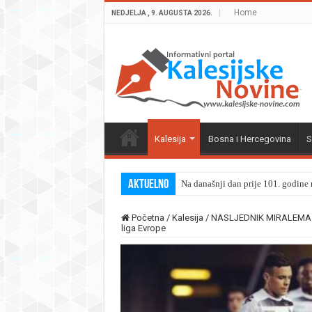
Home
NEDJELJA , 9. AUGUSTA 2026.
Kalesija
Bosna i Hercegovina
S
Aktuelno
Na današnji dan prije 101. godine r
Početna
/
Kalesija
/
NASLJEDNIK MIRALEMA PJAN
liga Evrope