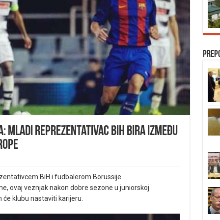
Prep
: Mladi reprezentativac BiH bira između
vrope
entativcem BiH i fudbalerom Borussije
e, ovaj veznjak nakon dobre sezone u juniorskoj
će klubu nastaviti karijeru.