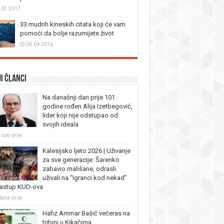
.07.2017.
33 mudrih kineskih citata koji će vam
pomoći da bolje razumijete život
06.04.2016.
i članci
Na današnji dan prije 101.
godine rođen Alija Izetbegović,
lider koji nije odstupao od
svojih ideala
sati prije
Kalesijsko ljeto 2026 | Uživanje
za sve generacije: Šarenko
zabavio mališane, odrasli
uživali na “Igranci kod nekad”
nastup KUD-ova
dana prije
Hafiz Ammar Bašić večeras na
tribini u Kikačima