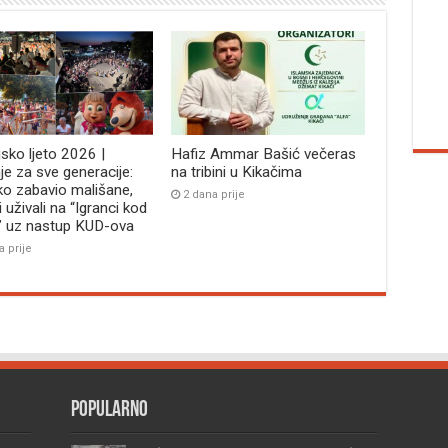
jsko ljeto 2026 |
Hafiz Ammar Bašić večeras
je za sve generacije:
na tribini u Kikačima
ko zabavio mališane,
2 dana prije
i uživali na “Igranci kod
” uz nastup KUD-ova
a prije
Popularno