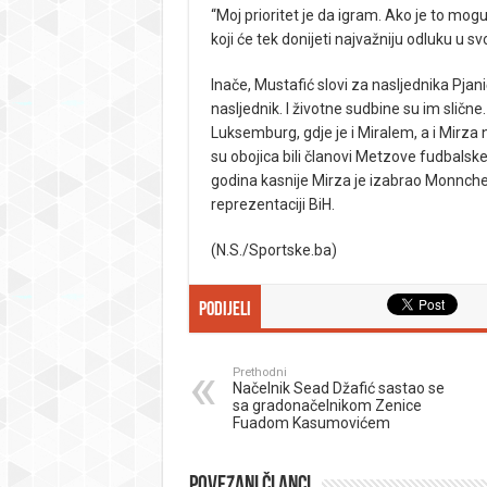
“Moj prioritet je da igram. Ako je to mogu
koji će tek donijeti najvažniju odluku u svoj
Inače, Mustafić slovi za nasljednika Pjan
nasljednik. I životne sudbine su im slične. 
Luksemburg, gdje je i Miralem, a i Mirza 
su obojica bili članovi Metzove fudbalske
godina kasnije Mirza je izabrao Monnchen
reprezentaciji BiH.
(N.S./Sportske.ba)
Podijeli
Prethodni
Načelnik Sead Džafić sastao se
sa gradonačelnikom Zenice
Fuadom Kasumovićem
Povezani članci