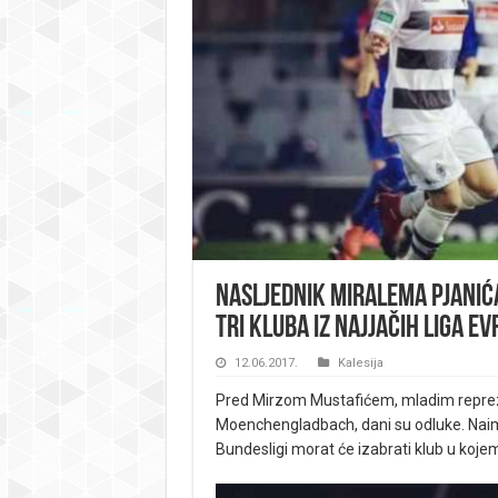
NASLJEDNIK MIRALEMA PJANIĆA
tri kluba iz najjačih liga E
12.06.2017.
Kalesija
Pred Mirzom Mustafićem, mladim reprez
Moenchengladbach, dani su odluke. Naim
Bundesligi morat će izabrati klub u kojem 