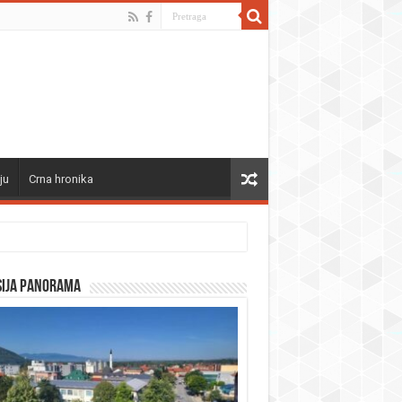
ju
Crna hronika
sija panorama