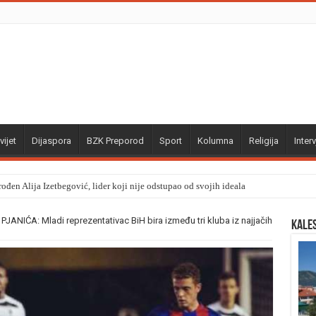
vijet
Dijaspora
BZK Preporod
Sport
Kolumna
Religija
Interv
ođen Alija Izetbegović, lider koji nije odstupao od svojih ideala
IĆA: Mladi reprezentativac BiH bira između tri kluba iz najjačih
Kale