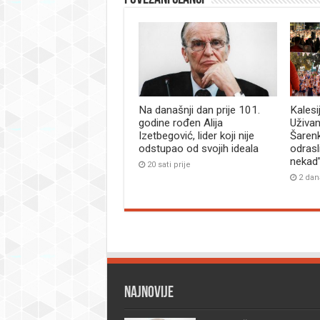
Na današnji dan prije 101.
Kalesi
godine rođen Alija
Uživan
Izetbegović, lider koji nije
Šaren
odstupao od svojih ideala
odrasl
nekad
20 sati prije
2 dan
Najnovije