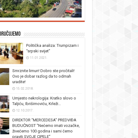
oručujemo
Politička analiza: Trumpizam i
“srpski svijet”
11.01.2021.
Smrznite limun! Dobro ste pročitali!
Ovo je dobar razlog da to odmah
uradite!
15.02.2018.
Umjesto nekrologija: Kratko slovo o
Taljiću, Ibrišimoviću, Krleži…
12.10.2017.
DIREKTOR “MERCEDESA” PREDVIĐA
BUDUĆNOST “Nećemo imati vozačke,
živećemo 100 godina i sami ćemo
praviti SVOJE CIPELE”