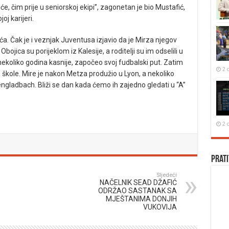
će, čim prije u seniorskoj ekipi”, zagonetan je bio Mustafić,
oj karijeri.
ića. Čak je i veznjak Juventusa izjavio da je Mirza njegov
Obojica su porijeklom iz Kalesije, a roditelji su im odselili u
nekoliko godina kasnije, započeo svoj fudbalski put. Zatim
2 
 škole. Mire je nakon Metza produžio u Lyon, a nekoliko
gladbach. Bliži se dan kada ćemo ih zajedno gledati u “A”
2 
Prati
Sljedeći
NAČELNIK SEAD DŽAFIĆ
ODRŽAO SASTANAK SA
MJEŠTANIMA DONJIH
VUKOVIJA