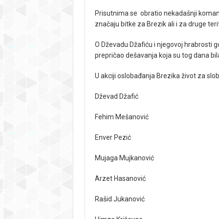
Prisutnima se obratio nekadašnji koman
značaju bitke za Brezik ali i za druge terit
O Dževadu Džafiću i njegovoj hrabrosti go
prepričao dešavanja koja su tog dana bil
U akciji oslobađanja Brezika život za slob
Dževad Džafić
Fehim Mešanović
Enver Pezić
Mujaga Mujkanović
Arzet Hasanović
Rašid Jukanović