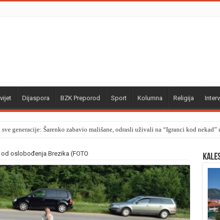
vijet
Dijaspora
BZK Preporod
Sport
Kolumna
Religija
Interv
a sve generacije: Šarenko zabavio mališane, odrasli uživali na “Igranci kod nekad
a od oslobođenja Brezika (FOTO
Kale