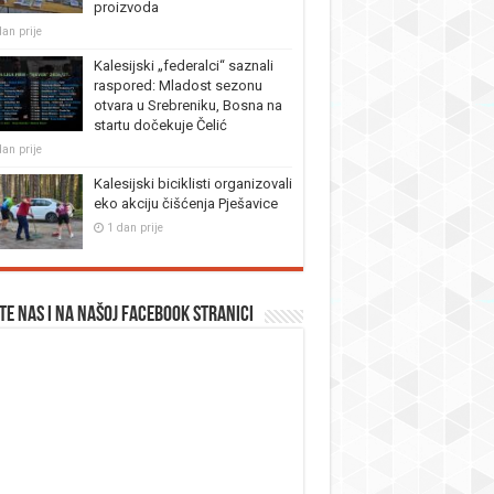
proizvoda
dan prije
Kalesijski „federalci“ saznali
raspored: Mladost sezonu
otvara u Srebreniku, Bosna na
startu dočekuje Čelić
dan prije
Kalesijski biciklisti organizovali
eko akciju čišćenja Pješavice
1 dan prije
te nas i na našoj facebook stranici