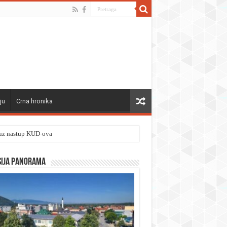
ju
Crna hronika
” uz nastup KUD-ova
sija panorama