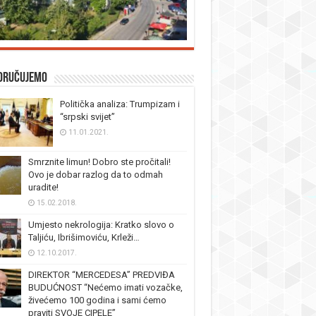
oručujemo
Politička analiza: Trumpizam i
“srpski svijet”
11.01.2021.
Smrznite limun! Dobro ste pročitali!
Ovo je dobar razlog da to odmah
uradite!
15.02.2018.
Umjesto nekrologija: Kratko slovo o
Taljiću, Ibrišimoviću, Krleži…
12.10.2017.
DIREKTOR “MERCEDESA” PREDVIĐA
BUDUĆNOST “Nećemo imati vozačke,
živećemo 100 godina i sami ćemo
praviti SVOJE CIPELE”