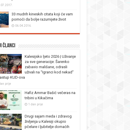
.07.2017.
33 mudrih kineskih citata koji će vam
pomoći da bolje razumijete život
06.04.2016.
i članci
Kalesijsko ljeto 2026 | Uživanje
za sve generacije: Šarenko
zabavio mališane, odrasli
uživali na “Igranci kod nekad”
nastup KUD-ova
dan prije
Hafiz Ammar Bašić večeras na
tribini u Kikačima
1 dan prije
Drugi sajam meda i zdravog
življenja u Kalesiji okupio
pčelare i ljubitelje domaćih