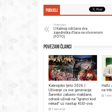
Podijeli
Prethodni
U Kalesiji održana dva
zajednička iftara na otvorenom
(FOTO)
Povezani članci
Kalesijsko ljeto 2026 |
Hafiz
Uživanje za sve generacije:
na tri
Šarenko zabavio mališane,
1 dan
odrasli uživali na “Igranci kod
nekad” uz nastup KUD-ova
1 dan prije