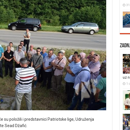
31
Zadnj
uz 
1 
e su položili i predstavnici Patriotske lige, Udruženja
iste Sead Džafić.