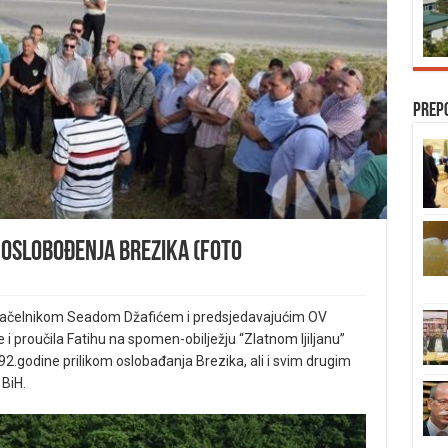
Prep
d oslobođenja Brezika (FOTO
 načelnikom Seadom Džafićem i predsjedavajućim OV
e i proučila Fatihu na spomen-obilježju “Zlatnom ljiljanu”
92.godine prilikom oslobađanja Brezika, ali i svim drugim
 BiH.