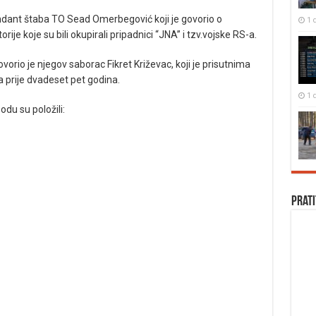
dant štaba TO Sead Omerbegović koji je govorio o
1 
orije koje su bili okupirali pripadnici “JNA” i tzv.vojske RS-a.
vorio je njegov saborac Fikret Križevac, koji je prisutnima
a prije dvadeset pet godina.
1 
odu su položili:
Prati