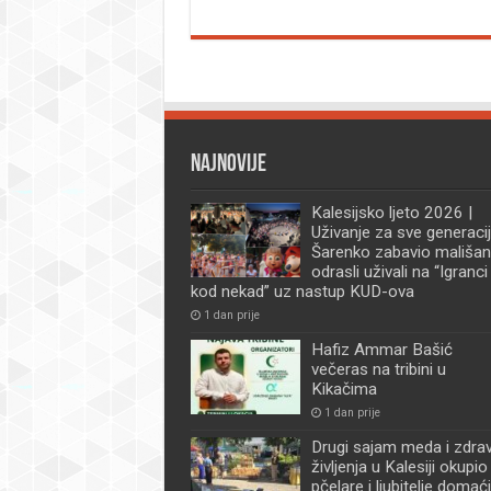
Najnovije
Kalesijsko ljeto 2026 |
Uživanje za sve generacij
Šarenko zabavio mališan
odrasli uživali na “Igranci
kod nekad” uz nastup KUD-ova
1 dan prije
Hafiz Ammar Bašić
večeras na tribini u
Kikačima
1 dan prije
Drugi sajam meda i zdra
življenja u Kalesiji okupio
pčelare i ljubitelje domać