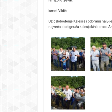
Himzo Križevac
Ismet Vildić
Uz oslobođenje Kalesije i odbranu na Bij
najveća dostignuća kalesijskih boraca A