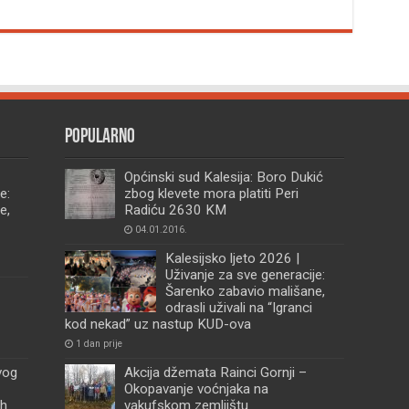
Popularno
Općinski sud Kalesija: Boro Dukić
e:
zbog klevete mora platiti Peri
e,
Radiću 2630 KM
04.01.2016.
Kalesijsko ljeto 2026 |
Uživanje za sve generacije:
Šarenko zabavio mališane,
odrasli uživali na “Igranci
kod nekad” uz nastup KUD-ova
1 dan prije
vog
Akcija džemata Rainci Gornji –
Okopavanje voćnjaka na
ih
vakufskom zemljištu