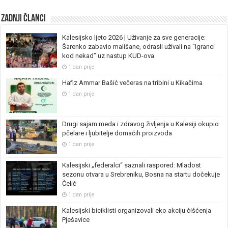
Zadnji članci
Kalesijsko ljeto 2026 | Uživanje za sve generacije:
Šarenko zabavio mališane, odrasli uživali na “Igranci
kod nekad” uz nastup KUD-ova
1 dan prije
Hafiz Ammar Bašić večeras na tribini u Kikačima
1 dan prije
Drugi sajam meda i zdravog življenja u Kalesiji okupio
pčelare i ljubitelje domaćih proizvoda
1 dan prije
Kalesijski „federalci“ saznali raspored: Mladost
sezonu otvara u Srebreniku, Bosna na startu dočekuje
Čelić
1 dan prije
Kalesijski biciklisti organizovali eko akciju čišćenja
Pješavice