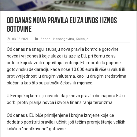
Od danas nova pravila EU za unos i iznos
gotovine
03.06.2021.
Bosna i Hercegovina
,
Kalesija
Od danas na snagu stupaju nova pravila kontrole gotovine
novca i vrijednosti koje ulaze i izlaze iz EU, pri čemu će svi
putnici koji ulaze ili napuštaju teritoriju EU morati da popune
gotovinsku deklaraciju kada nose 10.000 eura ili više u valuti ili
protivvrijednosti u drugim valutama, kao i u drugim sredstvima
plaćanja kao što su putnički čekovi ili mjenice.
U Evropskoj komisiji navode da je novo pravilo dio napora EU u
borbi protiv pranja novca i izvora finansiranja terorizma.
Od danas u EU biće primijenjene i brojne izmjene koje će
dodatno pooštriti pravila i učiniti još težim premještanje velikih
količina “neotkrivene” gotovine.