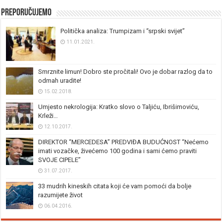
Preporučujemo
Politička analiza: Trumpizam i “srpski svijet”
11.01.2021.
Smrznite limun! Dobro ste pročitali! Ovo je dobar razlog da to
odmah uradite!
15.02.2018.
Umjesto nekrologija: Kratko slovo o Taljiću, Ibrišimoviću,
Krleži…
12.10.2017.
DIREKTOR “MERCEDESA” PREDVIĐA BUDUĆNOST “Nećemo
imati vozačke, živećemo 100 godina i sami ćemo praviti
SVOJE CIPELE”
31.07.2017.
33 mudrih kineskih citata koji će vam pomoći da bolje
razumijete život
06.04.2016.