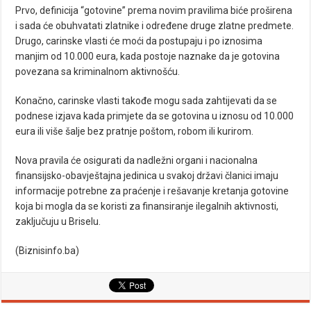
Prvo, definicija “gotovine” prema novim pravilima biće proširena
i sada će obuhvatati zlatnike i određene druge zlatne predmete.
Drugo, carinske vlasti će moći da postupaju i po iznosima
manjim od 10.000 eura, kada postoje naznake da je gotovina
povezana sa kriminalnom aktivnošću.
Konačno, carinske vlasti takođe mogu sada zahtijevati da se
podnese izjava kada primjete da se gotovina u iznosu od 10.000
eura ili više šalje bez pratnje poštom, robom ili kurirom.
Nova pravila će osigurati da nadležni organi i nacionalna
finansijsko-obavještajna jedinica u svakoj državi članici imaju
informacije potrebne za praćenje i rešavanje kretanja gotovine
koja bi mogla da se koristi za finansiranje ilegalnih aktivnosti,
zaključuju u Briselu.
(Biznisinfo.ba)