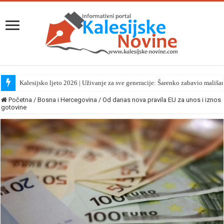
Kalesijsko ljeto 2026 | Uživanje za sve generacije: Šarenko zabavio mališa
Početna
/
Bosna i Hercegovina
/
Od danas nova pravila EU za unos i iznos
gotovine