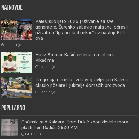
Najnovije
Kalesijsko ljeto 2026 | Uživanje za sve
generacije: Šarenko zabavio mališane, odrasli
uživali na “Igranci kod nekad” uz nastup KUD-
ova
1 dan prije
Hafiz Ammar Bašić večeras na tribini u
Kikačima
1 dan prije
Drugi sajam meda i zdravog življenja u Kalesiji
okupio pčelare i ljubitelje domaćih proizvoda
1 dan prije
Popularno
Općinski sud Kalesija: Boro Dukić zbog klevete mora
platiti Peri Radiću 2630 KM
04.01.2016.