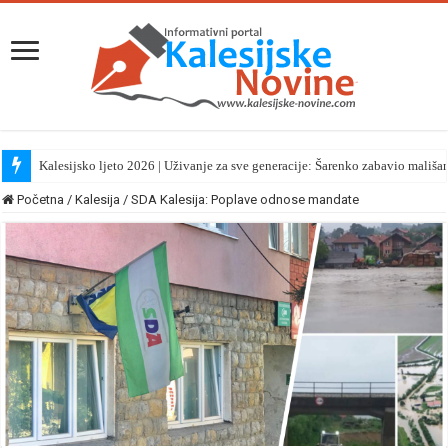
Kalesijsko ljeto 2026 | Uživanje za sve generacije: Šarenko zabavio mališa
Početna
/
Kalesija
/
SDA Kalesija: Poplave odnose mandate