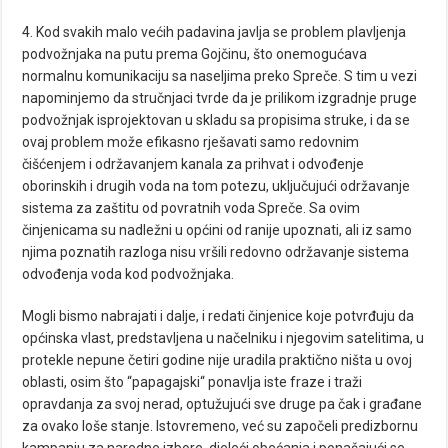
4. Kod svakih malo većih padavina javlja se problem plavljenja
podvožnjaka na putu prema Gojčinu, što onemogućava
normalnu komunikaciju sa naseljima preko Spreče. S tim u vezi
napominjemo da stručnjaci tvrde da je prilikom izgradnje pruge
podvožnjak isprojektovan u skladu sa propisima struke, i da se
ovaj problem može efikasno rješavati samo redovnim
čišćenjem i održavanjem kanala za prihvat i odvođenje
oborinskih i drugih voda na tom potezu, uključujući održavanje
sistema za zaštitu od povratnih voda Spreče. Sa ovim
činjenicama su nadležni u općini od ranije upoznati, ali iz samo
njima poznatih razloga nisu vršili redovno održavanje sistema
odvođenja voda kod podvožnjaka.
Mogli bismo nabrajati i dalje, i redati činjenice koje potvrđuju da
općinska vlast, predstavljena u načelniku i njegovim satelitima, u
protekle nepune četiri godine nije uradila praktično ništa u ovoj
oblasti, osim što “papagajski“ ponavlja iste fraze i traži
opravdanja za svoj nerad, optužujući sve druge pa čak i građane
za ovako loše stanje. Istovremeno, već su započeli predizbornu