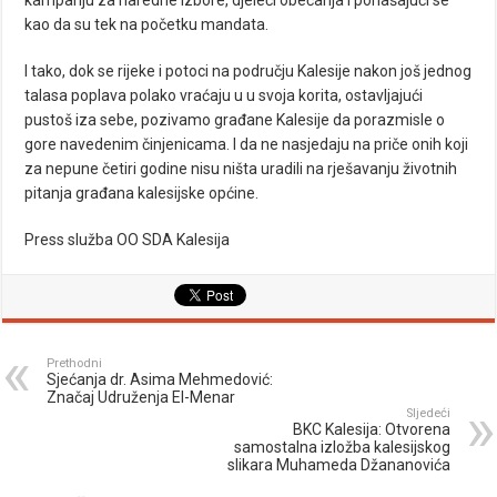
kampanju za naredne izbore, djeleći obećanja i ponašajući se
kao da su tek na početku mandata.
I tako, dok se rijeke i potoci na području Kalesije nakon još jednog
talasa poplava polako vraćaju u u svoja korita, ostavljajući
pustoš iza sebe, pozivamo građane Kalesije da porazmisle o
gore navedenim činjenicama. I da ne nasjedaju na priče onih koji
za nepune četiri godine nisu ništa uradili na rješavanju životnih
pitanja građana kalesijske općine.
Press služba OO SDA Kalesija
Prethodni
Sjećanja dr. Asima Mehmedović:
Značaj Udruženja El-Menar
Sljedeći
BKC Kalesija: Otvorena
samostalna izložba kalesijskog
slikara Muhameda Džananovića