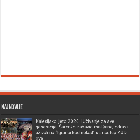
Najnovije
Kalesijsko ljeto 2026 | Uživanje za sve
generacije: Šarenko zabavio mališane, odrasli
uživali na “Igranci kod nekad” uz nastup KUD-
ova