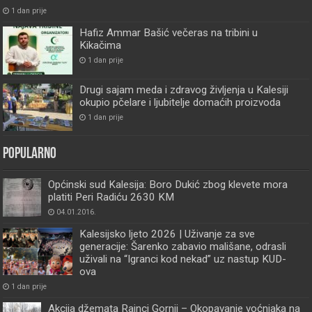
1 dan prije
Hafiz Ammar Bašić večeras na tribini u
Kikačima
1 dan prije
Drugi sajam meda i zdravog življenja u Kalesiji
okupio pčelare i ljubitelje domaćih proizvoda
1 dan prije
Popularno
Općinski sud Kalesija: Boro Dukić zbog klevete mora
platiti Peri Radiću 2630 KM
04.01.2016.
Kalesijsko ljeto 2026 | Uživanje za sve
generacije: Šarenko zabavio mališane, odrasli
uživali na “Igranci kod nekad” uz nastup KUD-
ova
1 dan prije
Akcija džemata Rainci Gornji – Okopavanje voćnjaka na