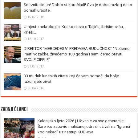
Smrznite limun! Dobro ste pročitali! Ovo je dobar razlog da to
odmah uradite!
15.02.2018.
Umjesto nekrologija: Kratko slovo o Taljiću, Ibrišimoviću,
Krleži…
12.10.2017.
DIREKTOR “MERCEDESA” PREDVIĐA BUDUĆNOST “Nećemo
imati vozačke, živećemo 100 godina i sami ćemo praviti
SVOJE CIPELE”
31.07.2017.
33 mudrih kineskih citata koji će vam pomoći da bolje
razumijete život
06.04.2016.
Zadnji članci
Kalesijsko ljeto 2026 | Uživanje za sve generacije:
Šarenko zabavio mališane, odrasli uživali na “Igranci
kod nekad” uz nastup KUD-ova