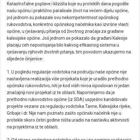
Katastrofalne poplave i klizišta koje su proteklih dana pogodile
našu općinu i praktično paralisale život na većem dijelu općine,
još jednom su pokazale svu nekompetentnost općinskog
rukovodstva, konkretno općinskog načelnika kao izvršne vlasti
općine, u rješavanju pitanja od životnog značaja za građane
kalesijske općine. Još jednom se pokazalo da građani Kalesije
plaćaju ceh nepostojanja bilo kakvog efikasnog sistema u
rješavanju njihovih životnih pitanja, tim povodom ukazujemo na
slijedeće činjenice:
1. U pogledu regulacije vodotoka na području naše općine nije
nastavljena realizacija više projekata koje je uradilo prethodno
općinsko rukovodstvo, niti je kod viših nivoa isposlovan ni jedan
značajniji novi projekat iz te oblasti. Napominjemo da je
prethodno rukovodstvo općine (iz SDA) uspješno kandidovalo
projekte vezane za regulaciju vodotoka Tavne, Kalesijske rijeke,
Gribaje i dr. Nije nam poznato zašto općinski načelnik nije u
protekle skoro četiri godine ništa uradio na nastavku aktivnosti
na projektima iz te oblasti.