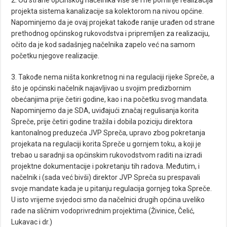
2. Od strane općinskog načelnika više se i ne pominje realizacija
projekta sistema kanalizacije sa kolektorom na nivou općine.
Napominjemo da je ovaj projekat takođe ranije urađen od strane
prethodnog općinskog rukovodstva i pripremljen za realizaciju,
očito da je kod sadašnjeg načelnika zapelo već na samom
početku njegove realizacije.
3. Takođe nema ništa konkretnog ni na regulaciji rijeke Spreče, a
što je općinski načelnik najavljivao u svojim predizbornim
obećanjima prije četiri godine, kao i na početku svog mandata.
Napominjemo da je SDA, uviđajući značaj regulisanja korita
Spreče, prije četiri godine tražila i dobila poziciju direktora
kantonalnog preduzeća JVP Spreča, upravo zbog pokretanja
projekata na regulaciji korita Spreče u gornjem toku, a koji je
trebao u saradnji sa općinskim rukovodstvom raditi na izradi
projektne dokumentacije i pokretanju tih radova. Međutim, i
načelnik i (sada već bivši) direktor JVP Spreča su prespavali
svoje mandate kada je u pitanju regulacija gornjeg toka Spreče.
U isto vrijeme svjedoci smo da načelnici drugih općina uveliko
rade na sličnim vodoprivrednim projektima (Živinice, Čelić,
Lukavac i dr.)