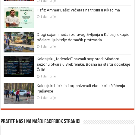
1 dan prije
Hafiz Ammar Bašić večeras na tribini u Kikačima
1 dan prije
Drugi sajam meda i zdravog življenja u Kalesiji okupio
pčelare i ljubitelje domaćih proizvoda
1 dan prije
Kalesijski „federalci“ saznali raspored: Mladost
sezonu otvara u Srebreniku, Bosna na startu dočekuje
Čelić
1 dan prije
Kalesijski biciklisti organizovali eko akciju čišćenja
Pješavice
1 dan prije
Pratite nas i na našoj facebook stranici