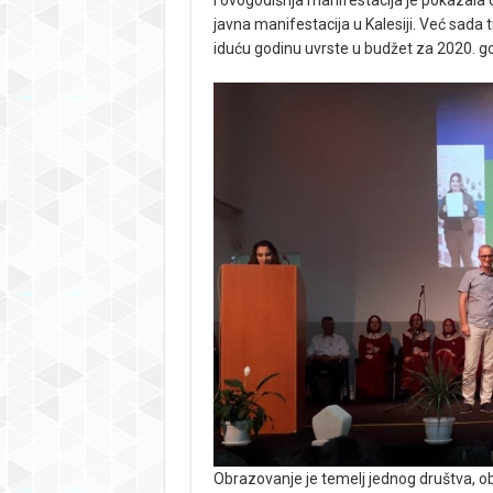
I ovogodišnja manifestacija je pokazala d
javna manifestacija u Kalesiji. Već sada 
iduću godinu uvrste u budžet za 2020. g
Obrazovanje je temelj jednog društva, ob