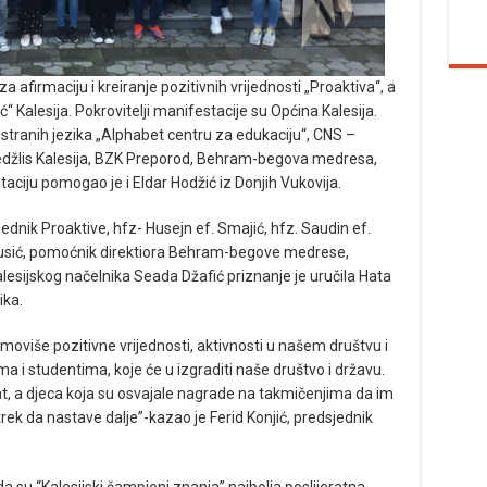
a afirmaciju i kreiranje pozitivnih vrijednosti „Proaktiva“, a
ć“ Kalesija. Pokrovitelji manifestacije su Općina Kalesija.
a stranih jezika „Alphabet centru za edukaciju“, CNS –
edžlis Kalesija, BZK Preporod, Behram-begova medresa,
aciju pomogao je i Eldar Hodžić iz Donjih Vukovija.
sjednik Proaktive, hfz- Husejn ef. Smajić, hfz. Saudin ef.
 Husić, pomoćnik direktiora Behram-begove medrese,
kalesijskog načelnika Seada Džafić priznanje je uručila Hata
ika.
moviše pozitivne vrijednosti, aktivnosti u našem društvu i
ma i studentima, koje će u izgraditi naše društvo i državu.
kat, a djeca koja su osvajale nagrade na takmičenjima da im
rek da nastave dalje”-kazao je Ferid Konjić, predsjednik