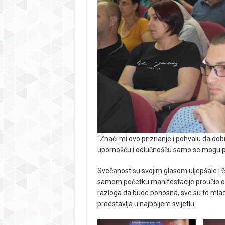
“Znači mi ovo priznanje i pohvalu da do
upornošću i odlučnošču samo se mogu pos
Svečanost su svojim glasom uljepšale i čl
samom početku manifestacije proučio odl
razloga da bude ponosna, sve su to mladi l
predstavlja u najboljem svijetlu.