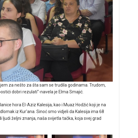
bijem za nešto za šta sam se trudila godinama. Trudom,
tići dobri rezulati”-navela je Elma Smajić.
anice hora El-Aziz Kalesija, kao i Muaz Hodžić koji je na
omak iz Kur'ana. Sinoć smo vidjeli da Kalesija ima 68
judi željni znanja, naša svijetla tačka, koja svej grad