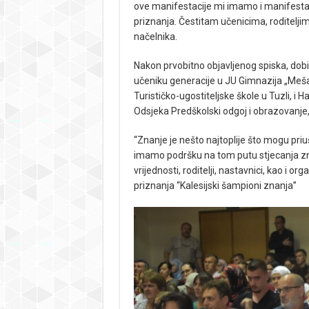
ove manifestacije mi imamo i manifestac
priznanja. Čestitam učenicima, roditelji
načelnika.
Nakon prvobitno objavljenog spiska, dobi
učeniku generacije u JU Gimnazija „Meša 
Turističko-ugostiteljske škole u Tuzli, i
Odsjeka Predškolski odgoj i obrazovanje,
“Znanje je nešto najtoplije što mogu pri
imamo podršku na tom putu stjecanja znan
vrijednosti, roditelji, nastavnici, kao i o
priznanja “Kalesijski šampioni znanja”