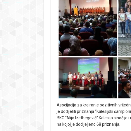
Asocijacija za kreiranje pozitivnih vrijed
je dodijeliti priznanja “Kalesijski šampio
BKC “Alija Izetbegović” Kalesija sinoć je 
na kojoj je dodijeljeno 68 priznanja.