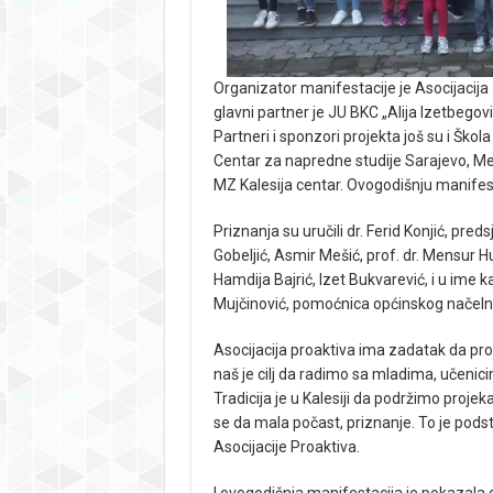
Organizator manifestacije je Asocijacija z
glavni partner je JU BKC „Alija Izetbegovi
Partneri i sponzori projekta još su i Škol
Centar za napredne studije Sarajevo, M
MZ Kalesija centar. Ovogodišnju manifest
Priznanja su uručili dr. Ferid Konjić, pred
Gobeljić, Asmir Mešić, prof. dr. Mensur
Hamdija Bajrić, Izet Bukvarević, i u ime 
Mujčinović, pomoćnica općinskog načeln
Asocijacija proaktiva ima zadatak da pro
naš je cilj da radimo sa mladima, učenici
Tradicija je u Kalesiji da podržimo proje
se da mala počast, priznanje. To je podst
Asocijacije Proaktiva.