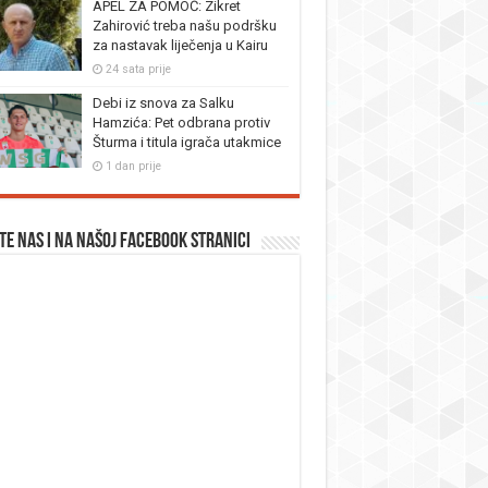
APEL ZA POMOĆ: Zikret
Zahirović treba našu podršku
za nastavak liječenja u Kairu
24 sata prije
Debi iz snova za Salku
Hamzića: Pet odbrana protiv
Šturma i titula igrača utakmice
1 dan prije
te nas i na našoj facebook stranici