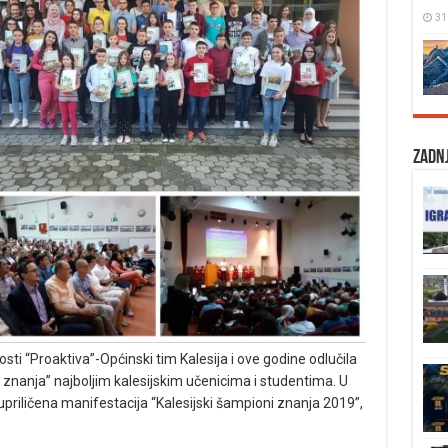
31
Zadnj
nosti “Proaktiva”-Općinski tim Kalesija i ove godine odlučila
ni znanja” najboljim kalesijskim učenicima i studentima. U
i upriličena manifestacija “Kalesijski šampioni znanja 2019”,