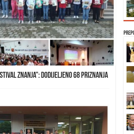
Prep
stival znanja”: Dodijeljeno 68 priznanja