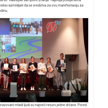
a su “Kalesijski šampioni znanja” najbolja poslijeratna
treba razmišljati da se sredstva za ovu manifestaciju za
odinu.
razovani mladi ljudi su najveći resurs jedne države. Pored