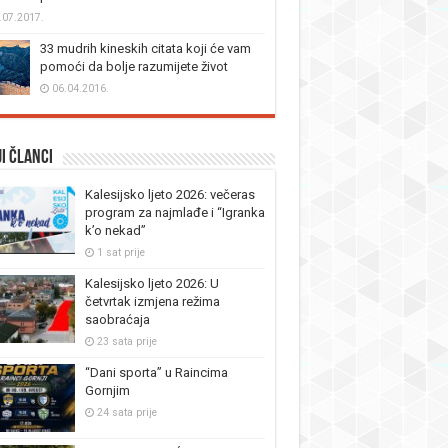
.07.2017.
33 mudrih kineskih citata koji će vam
pomoći da bolje razumijete život
06.04.2016.
i članci
Kalesijsko ljeto 2026: večeras
program za najmlađe i “Igranka
k’o nekad”
1 sat prije
Kalesijsko ljeto 2026: U
četvrtak izmjena režima
saobraćaja
23 sata prije
“Dani sporta” u Raincima
Gornjim
24 sata prije