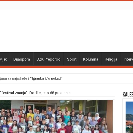
vijet
Dijaspora
BZK Preporod
Sport
Kolumna
Religija
Interv
gram za najmlađe i “Igranka k’o nekad”
“festival znanja”: Dodijeljeno 68 priznanja
Kale