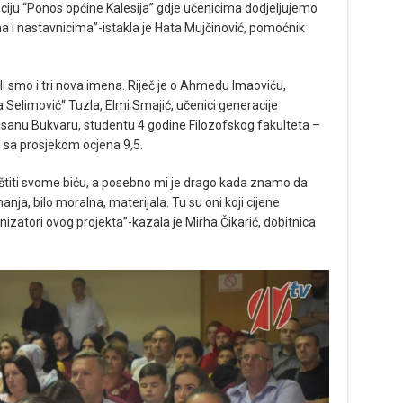
iju “Ponos općine Kalesija” gdje učenicima dodjeljujemo
ma i nastavnicima”-istakla je Hata Mujčinović, pomoćnik
li smo i tri nova imena. Riječ je o Ahmedu Imaoviću,
Selimović“ Tuzla, Elmi Smajić, učenici generacije
 Hasanu Bukvaru, studentu 4 godine Filozofskog fakulteta –
 sa prosjekom ocjena 9,5.
uštiti svome biću, a posebno mi je drago kada znamo da
ja, bilo moralna, materijala. Tu su oni koji cijene
rganizatori ovog projekta”-kazala je Mirha Čikarić, dobitnica