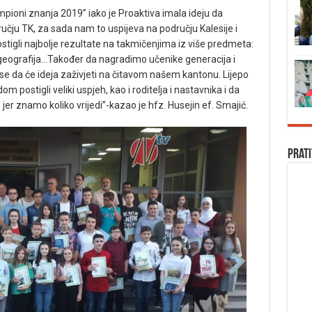
mpioni znanja 2019” iako je Proaktiva imala ideju da
čju TK, za sada nam to uspijeva na području Kalesije i
 postigli najbolje rezultate na takmičenjima iz više predmeta:
 geografija…Također da nagradimo učenike generacija i
se da će ideja zaživjeti na čitavom našem kantonu. Lijepo
om postigli veliki uspjeh, kao i roditelja i nastavnika i da
er znamo koliko vrijedi”-kazao je hfz. Husejin ef. Smajić.
Prati