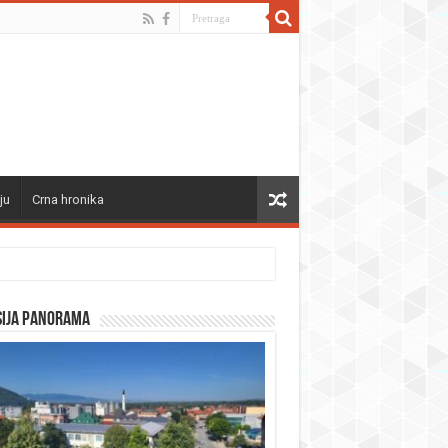
ju
Crna hronika
sija panorama