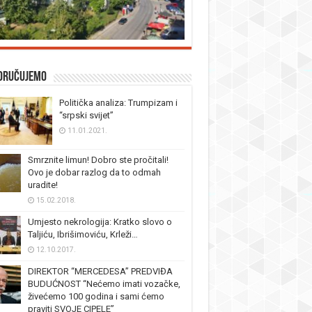
oručujemo
Politička analiza: Trumpizam i
“srpski svijet”
11.01.2021.
Smrznite limun! Dobro ste pročitali!
Ovo je dobar razlog da to odmah
uradite!
15.02.2018.
Umjesto nekrologija: Kratko slovo o
Taljiću, Ibrišimoviću, Krleži…
12.10.2017.
DIREKTOR “MERCEDESA” PREDVIĐA
BUDUĆNOST “Nećemo imati vozačke,
živećemo 100 godina i sami ćemo
praviti SVOJE CIPELE”