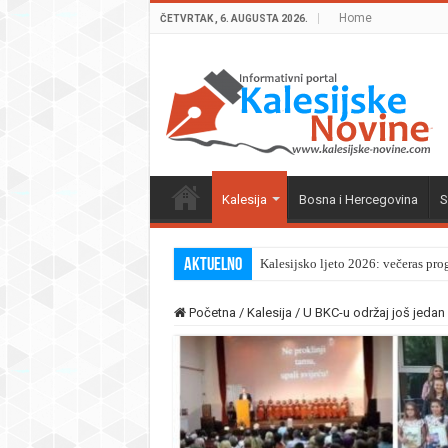
Home
ČETVRTAK , 6. AUGUSTA 2026.
Kalesija
Bosna i Hercegovina
S
Aktuelno
Kalesijsko ljeto 2026: večeras pro
Početna
/
Kalesija
/
U BKC-u održaj još jedan 