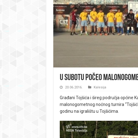
U subotu počeo malonogomet
20.06.2016.
Kalesija
Građani Tojšića i šireg područja općine K
malonogometnog noćnog turnira “Tojšićko
godinu na igralištu u Tojšićima.