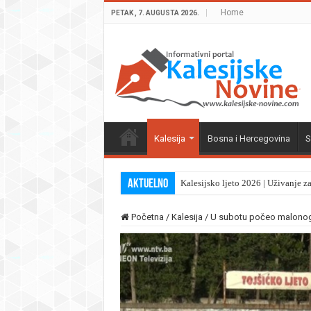
Home
PETAK , 7. AUGUSTA 2026.
Kalesija
Bosna i Hercegovina
S
Aktuelno
Kalesijsko ljeto 2026 | Uživanje z
Početna
/
Kalesija
/
U subotu počeo malonogom