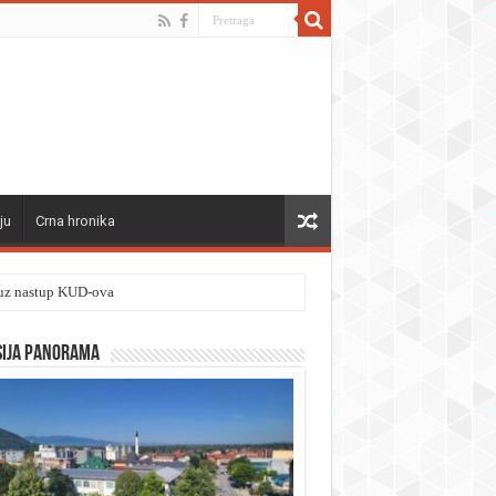
ju
Crna hronika
” uz nastup KUD-ova
sija panorama