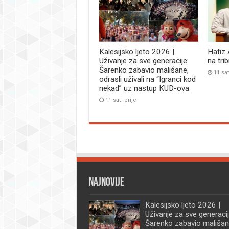
Kalesijsko ljeto 2026 |
Hafiz
Uživanje za sve generacije:
na tri
Šarenko zabavio mališane,
11 sat
odrasli uživali na “Igranci kod
nekad” uz nastup KUD-ova
11 sati prije
Najnovije
Kalesijsko ljeto 2026 |
Uživanje za sve generacij
Šarenko zabavio mališan