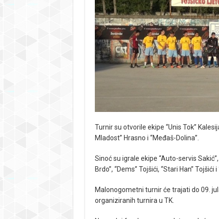
Turnir su otvorile ekipe “Unis Tok” Kalesija
Mladost” Hrasno i “Međaš-Dolina”.
Sinoć su igrale ekipe “Auto-servis Sakić
Brdo”, “Dems” Tojšići, “Stari Han” Tojšići 
Malonogometni turnir će trajati do 09. j
organiziranih turnira u TK.