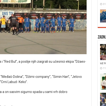
31
Zadnj
 i “Red Bul”, a poslije njih zaigrali su učesnici ekipa “Džaex-
uz 
11 
”, “Međaš-Dolina”, “Džimi-company”, “Simin Han”, “Jelovo
i “Crni Labud- Keko”.
ula a on sasvim sigurno spada u sami vrh dobro