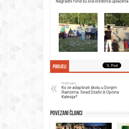
Nagradni fond su sva sredstva uplaćena 
Podijeli
Prethodni
Ko će adaptirati školu u Donjim
Raincima: Sead Džafić ili Općina
Kalesija?
Povezani članci