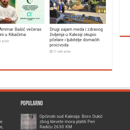
 Ammar Bašić večeras
Drugi sajam meda i zdravog
bini u Kikačima
življenja u Kalesiji okupio
pčelare i ljubitelje domaćih
i prije
proizvoda
11 sati prije
Popularno
Općinski sud Kalesija: Boro Dukić
e:
zbog klevete mora platiti Peri
e,
Radiću 2630 KM