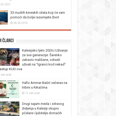
.07.2017.
33 mudrih kineskih citata koji će vam
pomoći da bolje razumijete život
06.04.2016.
i članci
Kalesijsko ljeto 2026 | Uživanje
za sve generacije: Šarenko
zabavio mališane, odrasli
uživali na “Igranci kod nekad”
nastup KUD-ova
sati prije
Hafiz Ammar Bašić večeras na
tribini u Kikačima
11 sati prije
Drugi sajam meda i zdravog
življenja u Kalesiji okupio
pčelare i ljubitelje domaćih