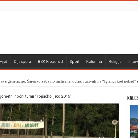
vijet
Dijaspora
BZK Preporod
Sport
Kolumna
Religija
Interv
a sve generacije: Šarenko zabavio mališane, odrasli uživali na “Igranci kod nekad
etni noćni turnir “Tojšićko ljeto 2016”
Kale