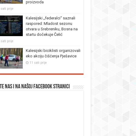
proizvoda
sati prije
Kalesijski „federalci“ saznali
raspored: Mladost sezonu
otvara u Srebreniku, Bosna na
startu dočekuje Čelić
sati prije
Kalesijski biciklisti organizovali
eko akciju čišćenja Pješavice
11 sati prije
te nas i na našoj facebook stranici