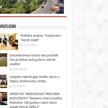
oručujemo
Politička analiza: Trumpizam i
“srpski svijet”
11.01.2021.
Smrznite limun! Dobro ste pročitali!
Ovo je dobar razlog da to odmah
uradite!
15.02.2018.
Umjesto nekrologija: Kratko slovo o
Taljiću, Ibrišimoviću, Krleži…
12.10.2017.
DIREKTOR “MERCEDESA” PREDVIĐA
BUDUĆNOST “Nećemo imati vozačke,
živećemo 100 godina i sami ćemo
praviti SVOJE CIPELE”