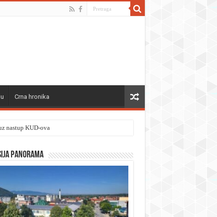
ju
Crna hronika
” uz nastup KUD-ova
sija panorama