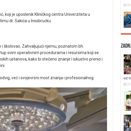
31
rić, koji je uposlenik Kliničkog centra Univerziteta u
 timu dr. Sakića u Inssbrucku.
Zadnj
je se i školovao. Zahvaljujući njemu, poznatom bh.
istup svim operativnim procedurama i resursima koji se
pskih ustanova, kako bi stečeno znanje i iskustvo prenio i
ni.
odvig, već i svojevrsni most znanja i profesionalnog
uz 
21 