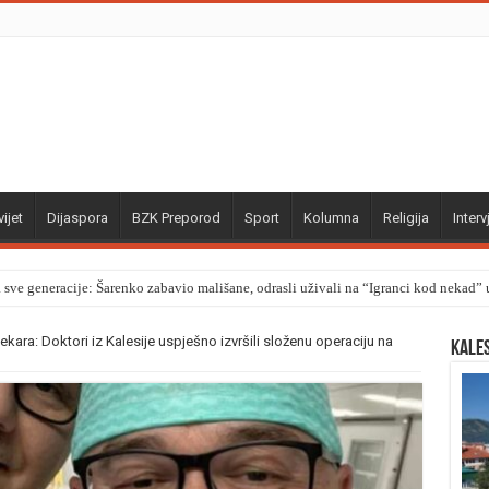
ijet
Dijaspora
BZK Preporod
Sport
Kolumna
Religija
Interv
a sve generacije: Šarenko zabavio mališane, odrasli uživali na “Igranci kod nekad
jekara: Doktori iz Kalesije uspješno izvršili složenu operaciju na
Kale