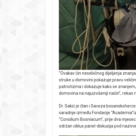
“Ovakav čin nesebičnog dijeljenja znanja
struke u domovini pokazuje pravu veličinu
patriotizma i dokazuje kako se znanjem,
domovina na najuzvišeniji način”, rekao n
Dr. Sakić je član i Saveza bosanskoherc
saradnje između Fondacije “Academia”i
“Consilium Bosniacum”, prije dva mjeseca
održan ciklus panel-diskusija pod naziv