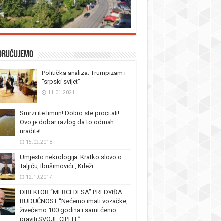
oručujemo
Politička analiza: Trumpizam i
“srpski svijet”
11.01.2021.
Smrznite limun! Dobro ste pročitali!
Ovo je dobar razlog da to odmah
uradite!
15.02.2018.
Umjesto nekrologija: Kratko slovo o
Taljiću, Ibrišimoviću, Krleži…
12.10.2017.
DIREKTOR “MERCEDESA” PREDVIĐA
BUDUĆNOST “Nećemo imati vozačke,
živećemo 100 godina i sami ćemo
praviti SVOJE CIPELE”