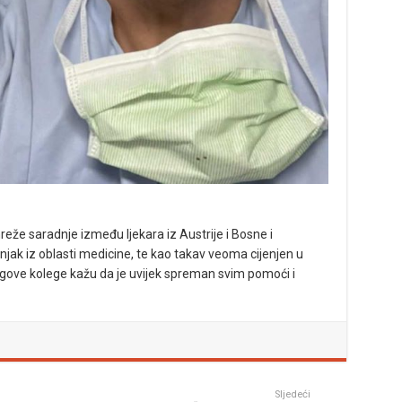
mreže saradnje između ljekara iz Austrije i Bosne i
njak iz oblasti medicine, te kao takav veoma cijenjen u
 Njegove kolege kažu da je uvijek spreman svim pomoći i
Sljedeći