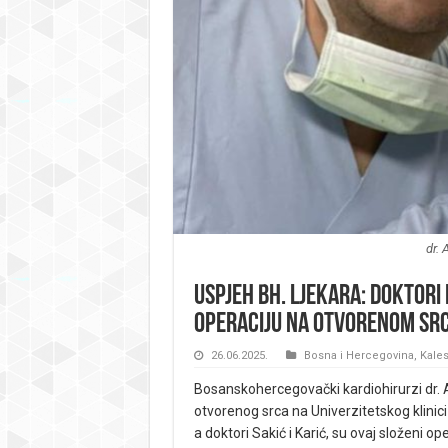
dr. 
Uspjeh bh. ljekara: Doktori 
operaciju na otvorenom srcu
26.06.2025.
Bosna i Hercegovina
,
Kales
Bosanskohercegovački kardiohirurzi dr. Ade
otvorenog srca na Univerzitetskog klinici u
a doktori Sakić i Karić, su ovaj složeni op