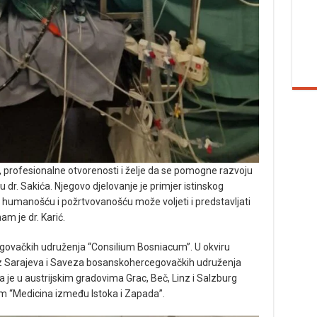
, profesionalne otvorenosti i želje da se pomogne razvoju
 dr. Sakića. Njegovo djelovanje je primjer istinskog
 humanošću i požrtvovanošću može voljeti i predstavljati
am je dr. Karić.
egovačkih udruženja “Consilium Bosniacum”. U okviru
z Sarajeva i Saveza bosanskohercegovačkih udruženja
 je u austrijskim gradovima Grac, Beč, Linz i Salzburg
om “Medicina između Istoka i Zapada”.