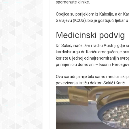
spomenute klinike.
Obojica su porijeklom iz Kalesije, a dr. Ka
Sarajevu (KCUS), bio je gostujući ljekar u
Medicinski podvig
Dr. Sakić, inače, živi i radi u Austriji gd
kardiohirurgu dr. Kariću omogućen je pr
koriste u jednoj od najrenomiranijih evro
primijenio u domovini — Bosni i Hercegovi
Ova saradnja nije bila samo medicinski p
povezivanja, ističu doktori Sakić i Karić.