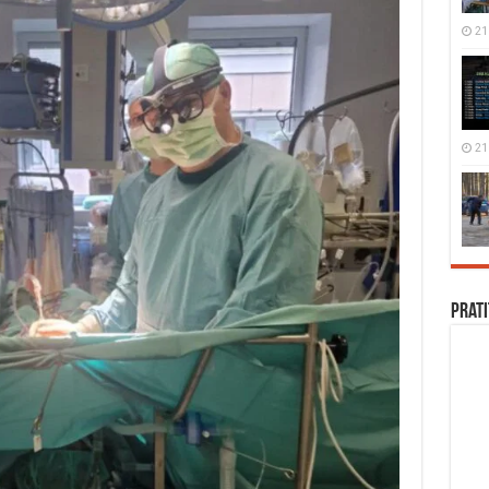
21 
21 
Prati