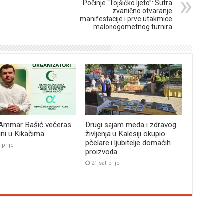
Počinje “Tojšićko ljeto”: Sutra
zvanično otvaranje
manifestacije i prve utakmice
malonogometnog turnira
 Ammar Bašić večeras
Drugi sajam meda i zdravog
bini u Kikačima
življenja u Kalesiji okupio
pčelare i ljubitelje domaćih
 prije
proizvoda
21 sat prije