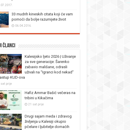
.07.2017.
33 mudrih kineskih citata koji će vam
pomoći da bolje razumijete život
06.04.2016.
i članci
Kalesijsko ljeto 2026 | Uživanje
za sve generacije: Šarenko
zabavio mališane, odrasli
uživali na “Igranci kod nekad”
nastup KUD-ova
sat prije
Hafiz Ammar Bašić večeras na
tribini u Kikačima
21 sat prije
Drugi sajam meda i zdravog
življenja u Kalesiji okupio
pčelare i ljubitelje domaćih