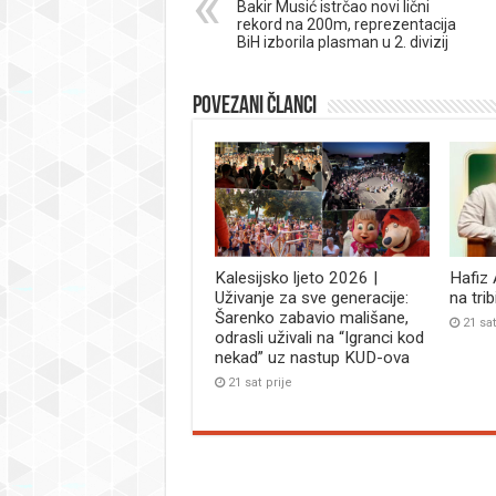
Bakir Musić istrčao novi lični
rekord na 200m, reprezentacija
BiH izborila plasman u 2. divizij
Povezani članci
Kalesijsko ljeto 2026 |
Hafiz
Uživanje za sve generacije:
na tri
Šarenko zabavio mališane,
21 sat
odrasli uživali na “Igranci kod
nekad” uz nastup KUD-ova
21 sat prije