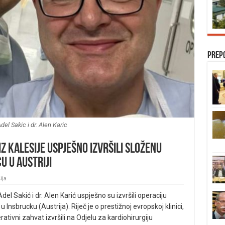
Prep
Adel Sakic i dr. Alen Karic
iz Kalesije uspješno izvršili složenu
 u Austriji
ija
l Sakić i dr. Alen Karić uspješno su izvršili operaciju
 Insbrucku (Austrija). Riječ je o prestižnoj evropskoj klinici,
erativni zahvat izvršili na Odjelu za kardiohirurgiju