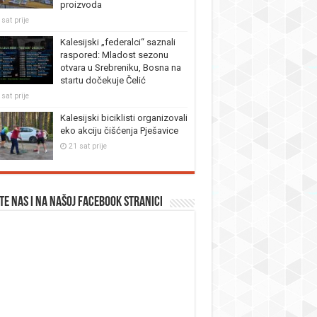
proizvoda
sat prije
Kalesijski „federalci“ saznali
raspored: Mladost sezonu
otvara u Srebreniku, Bosna na
startu dočekuje Čelić
sat prije
Kalesijski biciklisti organizovali
eko akciju čišćenja Pješavice
21 sat prije
te nas i na našoj facebook stranici