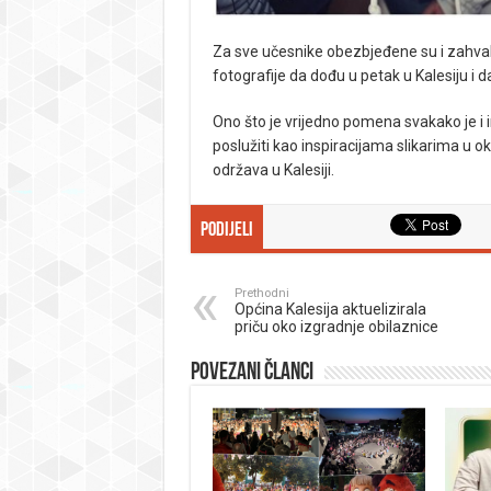
Za sve učesnike obezbjeđene su i zahvaln
fotografije da dođu u petak u Kalesiju i d
Ono što je vrijedno pomena svakako je i i
poslužiti kao inspiracijama slikarima u ok
održava u Kalesiji.
Podijeli
Prethodni
Općina Kalesija aktuelizirala
priču oko izgradnje obilaznice
Povezani članci