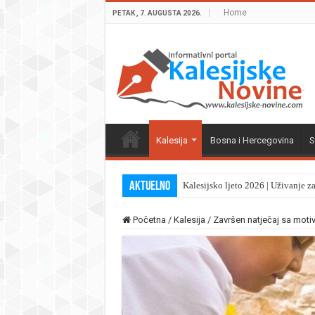
Home
PETAK , 7. AUGUSTA 2026.
Kalesija
Bosna i Hercegovina
S
Aktuelno
Kalesijsko ljeto 2026 | Uživanje z
Početna
/
Kalesija
/
Završen natječaj sa moti