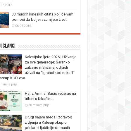
.07.2017.
33 mudrih kineskih citata koji će vam
pomoći da bolje razumijete život
06.04.2016.
i članci
Kalesijsko ljeto 2026 | Uživanje
za sve generacije: Šarenko
zabavio mališane, odrasli
uživali na “Igranci kod nekad”
nastup KUD-ova
 minuta prije
Hafiz Ammar Bašić večeras na
tribini u Kikačima
20 minuta prije
Drugi sajam meda i zdravog
življenja u Kalesiji okupio
pčelare i ljubitelje domaćih