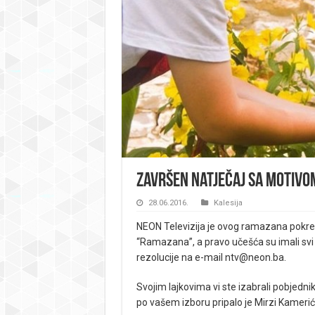
Završen natječaj sa motivom
28.06.2016.
Kalesija
NEON Televizija je ovog ramazana pokren
“Ramazana”, a pravo učešća su imali svi p
rezolucije na e-mail
ntv@neon.ba
.
Svojim lajkovima vi ste izabrali pobjednik
po vašem izboru pripalo je Mirzi Kameriću