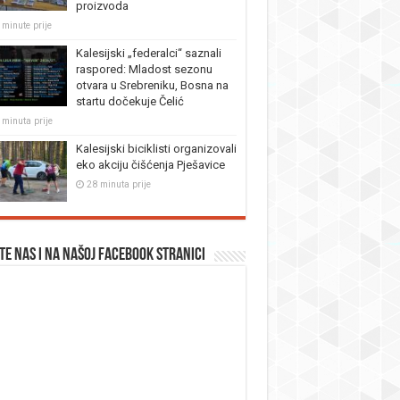
proizvoda
 minute prije
Kalesijski „federalci“ saznali
raspored: Mladost sezonu
otvara u Srebreniku, Bosna na
startu dočekuje Čelić
 minuta prije
Kalesijski biciklisti organizovali
eko akciju čišćenja Pješavice
28 minuta prije
te nas i na našoj facebook stranici