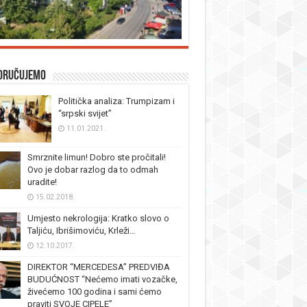
oručujemo
Politička analiza: Trumpizam i
“srpski svijet”
11.01.2021.
Smrznite limun! Dobro ste pročitali!
Ovo je dobar razlog da to odmah
uradite!
15.02.2018.
Umjesto nekrologija: Kratko slovo o
Taljiću, Ibrišimoviću, Krleži…
12.10.2017.
DIREKTOR “MERCEDESA” PREDVIĐA
BUDUĆNOST “Nećemo imati vozačke,
živećemo 100 godina i sami ćemo
praviti SVOJE CIPELE”