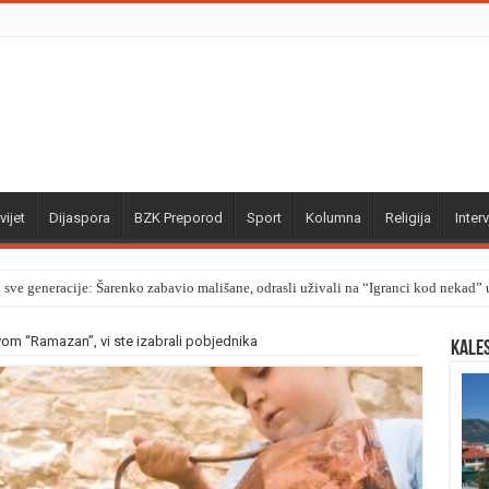
vijet
Dijaspora
BZK Preporod
Sport
Kolumna
Religija
Interv
a sve generacije: Šarenko zabavio mališane, odrasli uživali na “Igranci kod nekad
vom “Ramazan”, vi ste izabrali pobjednika
Kale