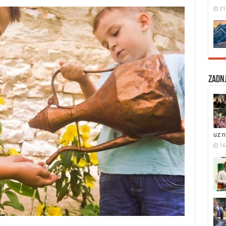
31
Zadnj
uz 
16