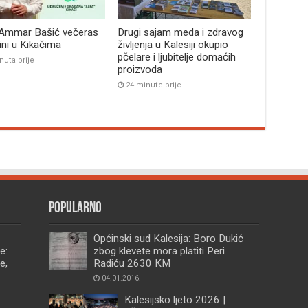
 Ammar Bašić večeras
Drugi sajam meda i zdravog
bini u Kikačima
življenja u Kalesiji okupio
pčelare i ljubitelje domaćih
nuta prije
proizvoda
24 minute prije
Popularno
Općinski sud Kalesija: Boro Dukić
e:
zbog klevete mora platiti Peri
e,
Radiću 2630 KM
04.01.2016.
Kalesijsko ljeto 2026 |