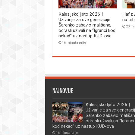
Kalesijsko ljeto 2026 |
Hafiz
Uživanje za sve generacije:
na tri
Šarenko zabavio mališane,
20 mi
odrasli uživali na “Igranci kod
nekad” uz nastup KUD-ova
16 minuta prije
Najnovije
Kalesijsko ljeto 2026 |
Uživanje za sve generacij
Šarenko zabavio mališan
odrasli uživali na “Igranci
kod nekad” uz nastup KUD-ova
16 minuta prije