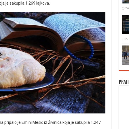
ja je sakupila 1.269 lajkova.
24
27
Prati
 pripalo je Emini Mešić iz Živinica koja je sakupila 1.247