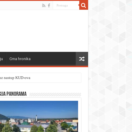
ju
Crna hronika
” uz nastup KUD-ova
sija panorama