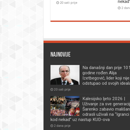
nekad
20 sati prije
2 dan
Najnovije
Na današnji dan prije 101
godine rođen Alija
Izetbegović, lider koji nije
odstupao od svojih ideal
20 sati prije
Kalesijsko ljeto 2026 |
Uživanje za sve generacij
Šarenko zabavio mališan
odrasli uživali na “Igranci
kod nekad” uz nastup KUD-ova
2 dana prije