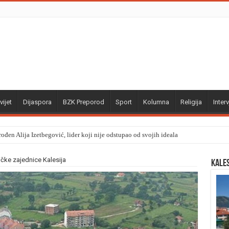
vijet
Dijaspora
BZK Preporod
Sport
Kolumna
Religija
Interv
ođen Alija Izetbegović, lider koji nije odstupao od svojih ideala
tičke zajednice Kalesija
Kale