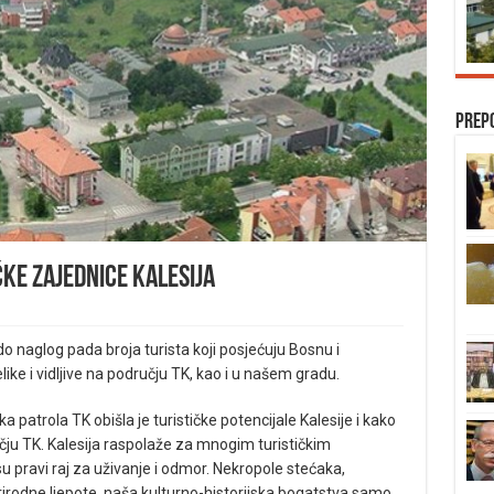
Prep
čke zajednice Kalesija
o naglog pada broja turista koji posjećuju Bosnu i
ike i vidljive na području TK, kao i u našem gradu.
 patrola TK obišla je turističke potencijale Kalesije i kako
učju TK. Kalesija raspolaže za mnogim turističkim
 su pravi raj za uživanje i odmor. Nekropole stećaka,
prirodne ljepote, naša kulturno-historijska bogatstva samo