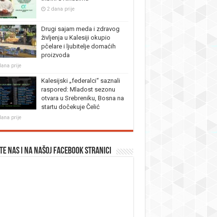
2 dana prije
Drugi sajam meda i zdravog
življenja u Kalesiji okupio
pčelare i ljubitelje domaćih
proizvoda
dana prije
Kalesijski „federalci“ saznali
raspored: Mladost sezonu
otvara u Srebreniku, Bosna na
startu dočekuje Čelić
dana prije
te nas i na našoj facebook stranici