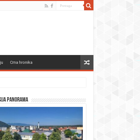
ju
Crna hronika
sija panorama