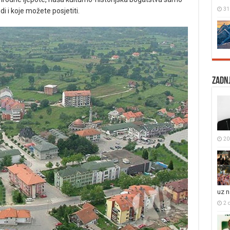
31
i i koje možete posjetiti.
Zadnj
20 
uz 
2 