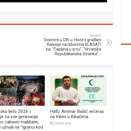
Sljedeći
Ovjereni u CIK-u: Hoće li građani
Kalesije na Izborima GLASATI
za; “Čapljina u srcu”, “Hrvatska
Republikanska Stranka”…
jsko ljeto 2026 |
Hafiz Ammar Bašić večeras
je za sve generacije:
na tribini u Kikačima
ko zabavio mališane,
2 dana prije
i uživali na “Igranci kod