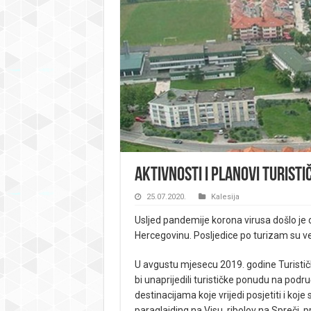
Aktivnosti i planovi Turisti
25.07.2020.
Kalesija
Usljed pandemije korona virusa došlo je d
Hercegovinu. Posljedice po turizam su vel
U avgustu mjesecu 2019. godine Turistička
bi unaprijedili turističke ponudu na podr
destinacijama koje vrijedi posjetiti i koje
paraglajding na Visu, ribolov na Spreči, 