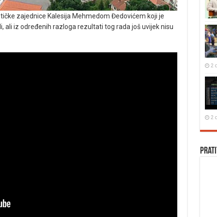
tičke zajednice Kalesija Mehmedom Đedovićem koji je
i, ali iz određenih razloga rezultati tog rada još uvijek nisu
2 
2 
Prati