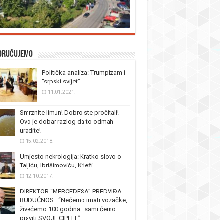
oručujemo
Politička analiza: Trumpizam i
“srpski svijet”
11.01.2021.
Smrznite limun! Dobro ste pročitali!
Ovo je dobar razlog da to odmah
uradite!
15.02.2018.
Umjesto nekrologija: Kratko slovo o
Taljiću, Ibrišimoviću, Krleži…
12.10.2017.
DIREKTOR “MERCEDESA” PREDVIĐA
BUDUĆNOST “Nećemo imati vozačke,
živećemo 100 godina i sami ćemo
praviti SVOJE CIPELE”