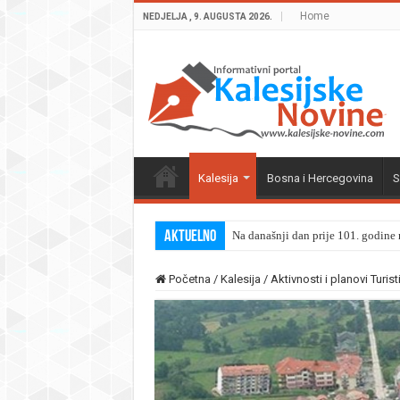
Home
NEDJELJA , 9. AUGUSTA 2026.
Kalesija
Bosna i Hercegovina
S
Aktuelno
Na današnji dan prije 101. godine r
Početna
/
Kalesija
/
Aktivnosti i planovi Turis