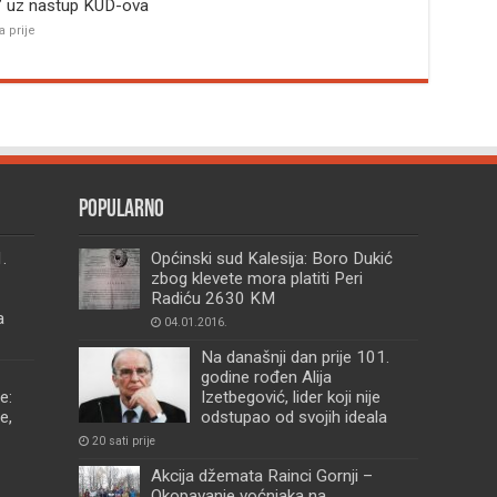
” uz nastup KUD-ova
a prije
Popularno
.
Općinski sud Kalesija: Boro Dukić
zbog klevete mora platiti Peri
Radiću 2630 KM
a
04.01.2016.
Na današnji dan prije 101.
godine rođen Alija
e:
Izetbegović, lider koji nije
e,
odstupao od svojih ideala
20 sati prije
Akcija džemata Rainci Gornji –
Okopavanje voćnjaka na