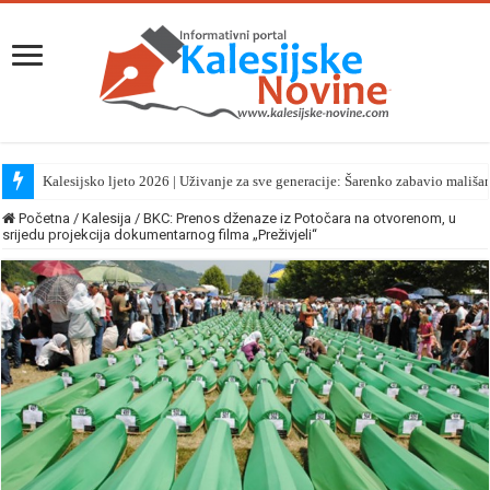
Kalesijsko ljeto 2026 | Uživanje za sve generacije: Šarenko zabavio mališa
Početna
/
Kalesija
/
BKC: Prenos dženaze iz Potočara na otvorenom, u
srijedu projekcija dokumentarnog filma „Preživjeli“