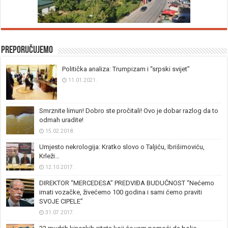
Preporučujemo
Politička analiza: Trumpizam i “srpski svijet”
11.01.2021.
Smrznite limun! Dobro ste pročitali! Ovo je dobar razlog da to
odmah uradite!
15.02.2018.
Umjesto nekrologija: Kratko slovo o Taljiću, Ibrišimoviću,
Krleži…
12.10.2017.
DIREKTOR “MERCEDESA” PREDVIĐA BUDUĆNOST “Nećemo
imati vozačke, živećemo 100 godina i sami ćemo praviti
SVOJE CIPELE”
31.07.2017.