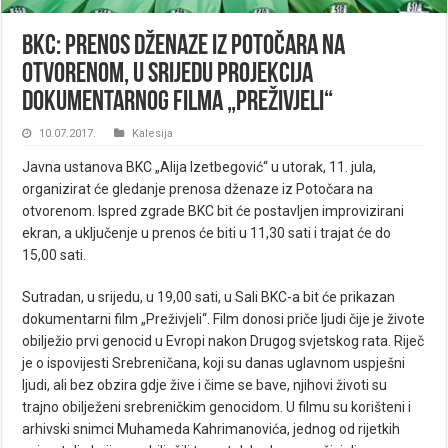
BKC: Prenos dženaze iz Potočara na
otvorenom, u srijedu projekcija
dokumentarnog filma „Preživjeli“
10.07.2017.
Kalesija
Javna ustanova BKC „Alija Izetbegović“ u utorak, 11. jula,
organizirat će gledanje prenosa dženaze iz Potočara na
otvorenom. Ispred zgrade BKC bit će postavljen improvizirani
ekran, a uključenje u prenos će biti u 11,30 sati i trajat će do
15,00 sati.
Sutradan, u srijedu, u 19,00 sati, u Sali BKC-a bit će prikazan
dokumentarni film „Preživjeli“. Film donosi priče ljudi čije je živote
obilježio prvi genocid u Evropi nakon Drugog svjetskog rata. Riječ
je o ispovijesti Srebreničana, koji su danas uglavnom uspješni
ljudi, ali bez obzira gdje žive i čime se bave, njihovi životi su
trajno obilježeni srebreničkim genocidom. U filmu su korišteni i
arhivski snimci Muhameda Kahrimanovića, jednog od rijetkih