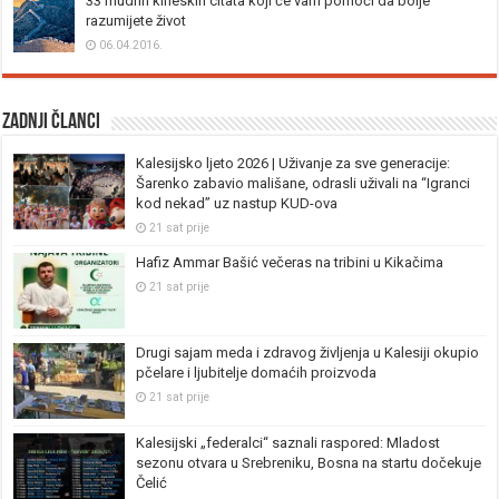
33 mudrih kineskih citata koji će vam pomoći da bolje
razumijete život
06.04.2016.
Zadnji članci
Kalesijsko ljeto 2026 | Uživanje za sve generacije:
Šarenko zabavio mališane, odrasli uživali na “Igranci
kod nekad” uz nastup KUD-ova
21 sat prije
Hafiz Ammar Bašić večeras na tribini u Kikačima
21 sat prije
Drugi sajam meda i zdravog življenja u Kalesiji okupio
pčelare i ljubitelje domaćih proizvoda
21 sat prije
Kalesijski „federalci“ saznali raspored: Mladost
sezonu otvara u Srebreniku, Bosna na startu dočekuje
Čelić