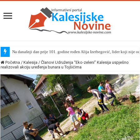
Na današnji dan prije 101. godine rođen Alija Izetbegović, lider koji nije o
Početna
/
Kalesija
/
Članovi Udruženja “Eko-zeleni” Kalesija uspješno
realizovali akciju uređenja bunara u Tojšićima