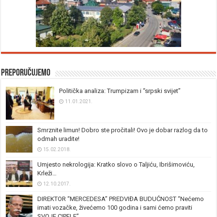
Preporučujemo
Politička analiza: Trumpizam i “srpski svijet”
11.01.2021.
Smrznite limun! Dobro ste pročitali! Ovo je dobar razlog da to
odmah uradite!
15.02.2018.
Umjesto nekrologija: Kratko slovo o Taljiću, Ibrišimoviću,
Krleži…
12.10.2017.
DIREKTOR “MERCEDESA” PREDVIĐA BUDUĆNOST “Nećemo
imati vozačke, živećemo 100 godina i sami ćemo praviti
SVOJE CIPELE”