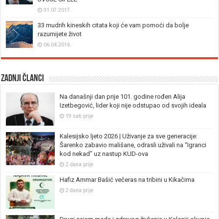
31.07.2017.
33 mudrih kineskih citata koji će vam pomoći da bolje
razumijete život
06.04.2016.
Zadnji članci
Na današnji dan prije 101. godine rođen Alija
Izetbegović, lider koji nije odstupao od svojih ideala
19 sati prije
Kalesijsko ljeto 2026 | Uživanje za sve generacije:
Šarenko zabavio mališane, odrasli uživali na “Igranci
kod nekad” uz nastup KUD-ova
2 dana prije
Hafiz Ammar Bašić večeras na tribini u Kikačima
2 dana prije