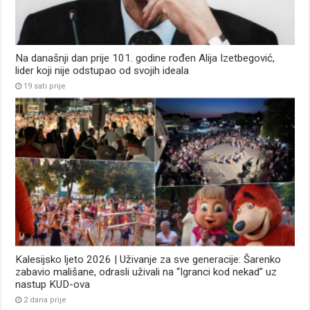
Na današnji dan prije 101. godine rođen Alija Izetbegović,
lider koji nije odstupao od svojih ideala
19 sati prije
Kalesijsko ljeto 2026 | Uživanje za sve generacije: Šarenko
zabavio mališane, odrasli uživali na “Igranci kod nekad” uz
nastup KUD-ova
2 dana prije