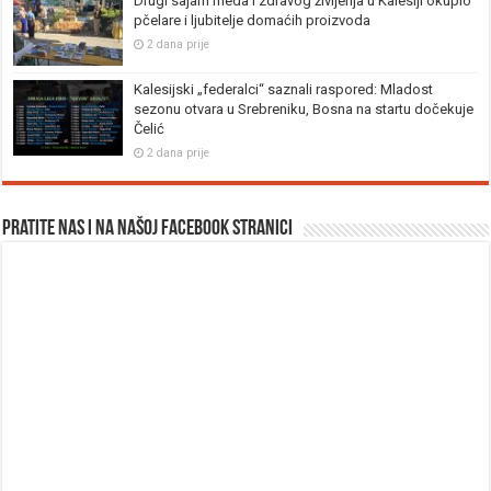
Drugi sajam meda i zdravog življenja u Kalesiji okupio
pčelare i ljubitelje domaćih proizvoda
2 dana prije
Kalesijski „federalci“ saznali raspored: Mladost
sezonu otvara u Srebreniku, Bosna na startu dočekuje
Čelić
2 dana prije
Pratite nas i na našoj facebook stranici