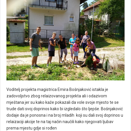
Voditelj projekta magistrica Emira Bošnjaković istakla je
zadovoljstvo zbog relaizovanog projekta ali i odazivom
mještana jer su kako kaže pokazali da vole svoje mjesto te se
trude dati svoj doprinos kako bi izgledalo što ljepše. Bošnjaković
dodaje da je ponosna i na broj mladih koji su dali svoj doprinos u
relaizaciji akcije te na taj način naučili kako njegovati ljubav
prema mjestu gdje si rođen