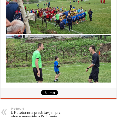
Prethodni
U Potočarima predstavljen prvi
strip o genocidu u Srebrenici