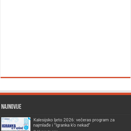
Najnovije
Kalesijsko ljeto 2026: večeras program za
najmlađe i “Igranka k’o nekad”