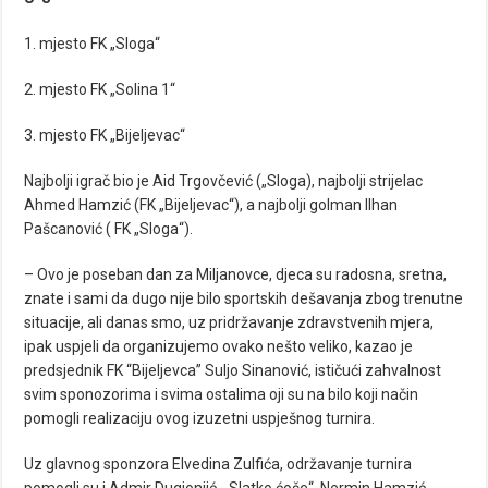
1. mjesto FK „Sloga“
2. mjesto FK „Solina 1“
3. mjesto FK „Bijeljevac“
Najbolji igrač bio je Aid Trgovčević („Sloga), najbolji strijelac
Ahmed Hamzić (FK „Bijeljevac“), a najbolji golman Ilhan
Pašcanović ( FK „Sloga“).
– Ovo je poseban dan za Miljanovce, djeca su radosna, sretna,
znate i sami da dugo nije bilo sportskih dešavanja zbog trenutne
situacije, ali danas smo, uz pridržavanje zdravstvenih mjera,
ipak uspjeli da organizujemo ovako nešto veliko, kazao je
predsjednik FK “Bijeljevca” Suljo Sinanović, ističući zahvalnost
svim sponozorima i svima ostalima oji su na bilo koji način
pomogli realizaciju ovog izuzetni uspješnog turnira.
Uz glavnog sponzora Elvedina Zulfića, održavanje turnira
pomogli su i Admir Dugionjić, „Slatko ćoše“, Nermin Hamzić,