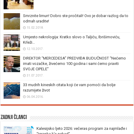
Smrznite limun! Dobro ste pročitali! Ovo je dobar razlog da to
odmah uradite!
15.02.2018.
Umjesto nekrologija: Kratko slovo o Taljiću, Ibrišimoviću,
Krleži…
12.10.2017.
DIREKTOR “MERCEDESA” PREDVIĐA BUDUĆNOST “Nećemo
imati vozačke, živećemo 100 godina i sami ćemo praviti
SVOJE CIPELE”
31.07.2017.
33 mudrih kineskih citata koji će vam pomoći da bolje
razumijete život
06.04.2016.
Zadnji članci
Kalesijsko ljeto 2026: večeras program za najmlađe i
“Igranka k’o nekad”