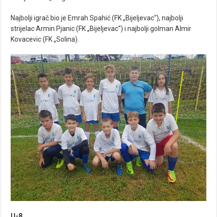
Najbolji igrač bio je Emrah Spahić (FK „Bijeljevac“), najbolji
strijelac Armin Pjanic (FK „Bijeljevac“) i najbolji golman Almir
Kovacevic (FK „Solina).
U-8