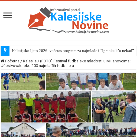
Kalesijsko ljeto 2026: U četvrtak izmjena režima saobraćaja
Početna
/
Kalesija
/
(FOTO) Festival fudbalske mladosti u Miljanovcima:
Učestvovalo oko 200 najmlađih fudbalera