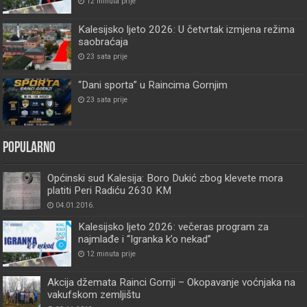
12 minuta prije
Kalesijsko ljeto 2026: U četvrtak izmjena režima
saobraćaja
23 sata prije
“Dani sporta” u Raincima Gornjim
23 sata prije
Popularno
Općinski sud Kalesija: Boro Dukić zbog klevete mora
platiti Peri Radiću 2630 KM
04.01.2016.
Kalesijsko ljeto 2026: večeras program za
najmlađe i “Igranka k’o nekad”
12 minuta prije
Akcija džemata Rainci Gornji – Okopavanje voćnjaka na
vakufskom zemljištu