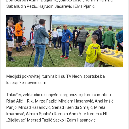
Sabahudin Pezić, Hajrudin Jašarević i Elvis Pjanić.
Medijski pokrovitelji turnira bili su TV Neon, sportske.ba i
kalesijske-novine.com.
Također, veliki udio u uspješnoj organizaciji turnira imali su i:
Rijad Alić – Riki, Mirza Fazlić, Miralem Hasanović, Anel Imšić –
Panjo, Mirsad Hasanović, Senad i Senida Smajić, Mirela
Imamović, Almira Spahić i Ramiza Ahmić, te treneri u FK
„Bijeljavac“ Mersad Fazlić Šaćko i Zaim Hasanović.