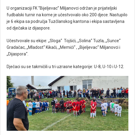
U organizaciji FK “Bijeljevac” Miljanovci održan je prijateljski
fudbalski turnir na kome je učestvovalo oko 200 djece. Nastupilo
je 6 ekipa sa područja Tuzčlanskog kantona i ekipa sastavljena
od dječaka iz dijaspore.
Učestvovale su ekipe: „Sloga“ Tojšići, „Solina“ Tuzla, „Sunce“
Gradačac, „Mladost“ Kikači, „Memići“ , „Bijeljevac“ Miljanovci i
„Dijaspora“.
Dječaci su se takmičili u tri uzrasne kategorije: U-8, U-10 i U-12.