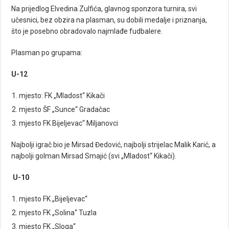
Na prijedlog Elvedina Zulfića, glavnog sponzora turnira, svi
učesnici, bez obzira na plasman, su dobili medalje i priznanja,
što je posebno obradovalo najmlađe fudbalere.
Plasman po grupama:
U-12
mjesto: FK „Mladost“ Kikači
mjesto ŠF „Sunce“ Gradačac
mjesto FK Bijeljevac“ Miljanovci
Najbolji igrač bio je Mirsad Đedović, najbolji strijelac Malik Karić, a
najbolji golman Mirsad Smajić (svi „Mladost“ Kikači).
U-10
mjesto FK „Bijeljevac“
mjesto FK „Solina“ Tuzla
mjesto FK „Sloga“