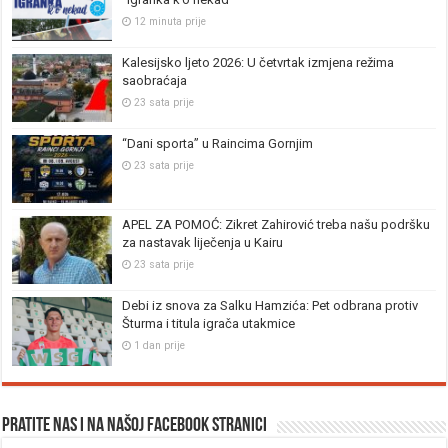
12 minuta prije
Kalesijsko ljeto 2026: U četvrtak izmjena režima
saobraćaja
23 sata prije
“Dani sporta” u Raincima Gornjim
23 sata prije
APEL ZA POMOĆ: Zikret Zahirović treba našu podršku
za nastavak liječenja u Kairu
23 sata prije
Debi iz snova za Salku Hamzića: Pet odbrana protiv
Šturma i titula igrača utakmice
1 dan prije
Pratite nas i na našoj facebook stranici