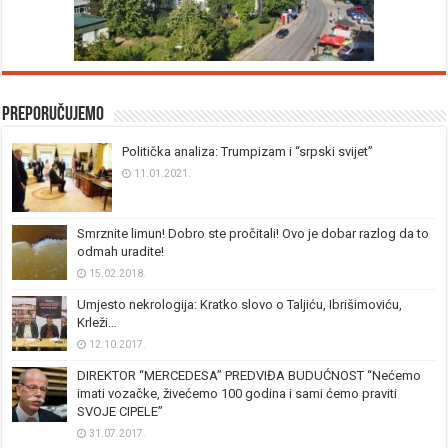
Preporučujemo
Politička analiza: Trumpizam i “srpski svijet”
11.01.2021.
Smrznite limun! Dobro ste pročitali! Ovo je dobar razlog da to
odmah uradite!
15.02.2018.
Umjesto nekrologija: Kratko slovo o Taljiću, Ibrišimoviću,
Krleži…
12.10.2017.
DIREKTOR “MERCEDESA” PREDVIĐA BUDUĆNOST “Nećemo
imati vozačke, živećemo 100 godina i sami ćemo praviti
SVOJE CIPELE”
31.07.2017.