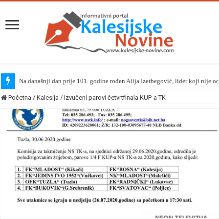
Na današnji dan prije 101. godine rođen Alija Izetbegović, lider koji nije o
Početna
/
Kalesija
/
Izvučeni parovi četvrtfinala KUP-a TK