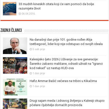
33 mudrih kineskih citata koji će vam pomoći da bolje
razumijete život
06.04.2016.
Zadnji članci
Na današnji dan prije 101. godine rođen Alija
Izetbegović, lider koji nije odstupao od svojih ideala
5 sati prije
Kalesijsko ljeto 2026 | Uživanje za sve generacije:
Šarenko zabavio mališane, odrasli uživali na “Igranci
kod nekad” uz nastup KUD-ova
1 dan prije
Hafiz Ammar Bašić večeras na tribini u Kikačima
1 dan prije
Drugi sajam meda i zdravog življenja u Kalesiji okupio
pčelare i ljubitelje domaćih proizvoda