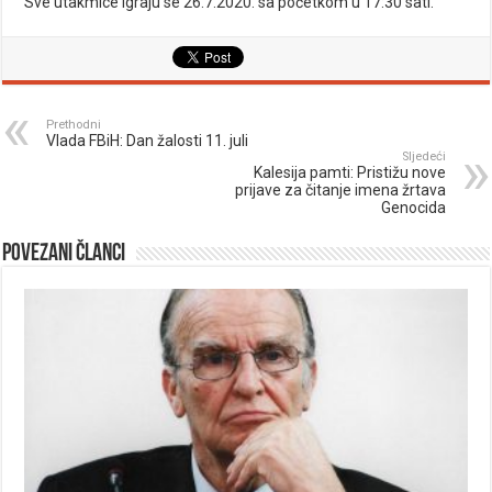
Sve utakmice igraju se 26.7.2020. sa početkom u 17:30 sati.
Prethodni
Vlada FBiH: Dan žalosti 11. juli
Sljedeći
Kalesija pamti: Pristižu nove
prijave za čitanje imena žrtava
Genocida
Povezani članci