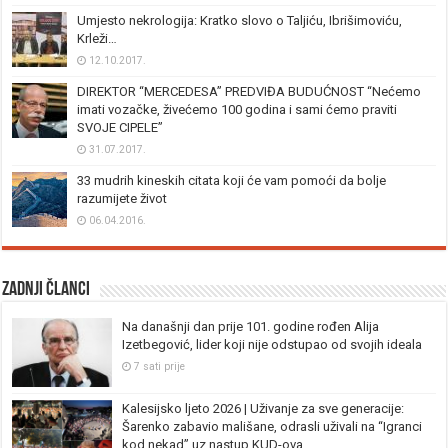
Umjesto nekrologija: Kratko slovo o Taljiću, Ibrišimoviću,
Krleži…
12.10.2017.
DIREKTOR “MERCEDESA” PREDVIĐA BUDUĆNOST “Nećemo
imati vozačke, živećemo 100 godina i sami ćemo praviti
SVOJE CIPELE”
31.07.2017.
33 mudrih kineskih citata koji će vam pomoći da bolje
razumijete život
06.04.2016.
Zadnji članci
Na današnji dan prije 101. godine rođen Alija
Izetbegović, lider koji nije odstupao od svojih ideala
7 sati prije
Kalesijsko ljeto 2026 | Uživanje za sve generacije:
Šarenko zabavio mališane, odrasli uživali na “Igranci
kod nekad” uz nastup KUD-ova