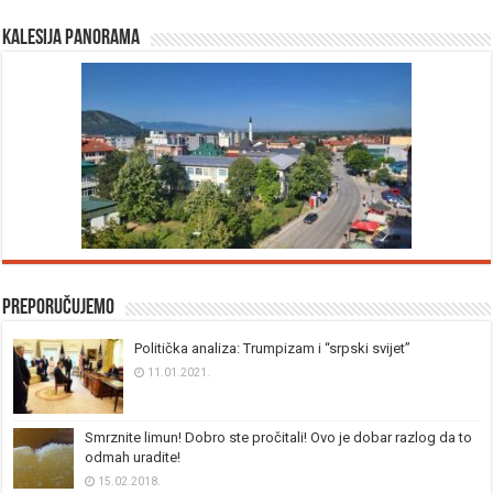
Kalesija panorama
Preporučujemo
Politička analiza: Trumpizam i “srpski svijet”
11.01.2021.
Smrznite limun! Dobro ste pročitali! Ovo je dobar razlog da to
odmah uradite!
15.02.2018.