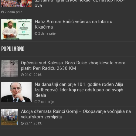
ova
2 dana prije
Hafiz Ammar Bašić večeras na tribini u
Kikačima
2 dana prije
Popularno
Općinski sud Kalesija: Boro Dukić zbog klevete mora
platiti Peri Radiću 2630 KM
04.01.2016.
Na današnji dan prije 101. godine rođen Alija
Izetbegović, lider koji nije odstupao od svojih
ideala
7 sati prije
Akcija džemata Rainci Gornji – Okopavanje voćnjaka na
vakufskom zemljištu
22.11.2013.