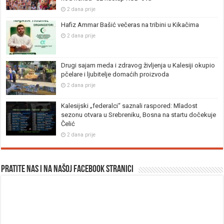
2 dana prije
Hafiz Ammar Bašić večeras na tribini u Kikačima
2 dana prije
Drugi sajam meda i zdravog življenja u Kalesiji okupio
pčelare i ljubitelje domaćih proizvoda
2 dana prije
Kalesijski „federalci“ saznali raspored: Mladost
sezonu otvara u Srebreniku, Bosna na startu dočekuje
Čelić
2 dana prije
Pratite nas i na našoj facebook stranici