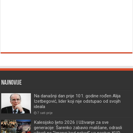
Najnovije
Na današnji dan prije 101. godine rođen Alija
Izetbegović, lider koji nije odstupao od svojih
ideala
7 sati prije
Kalesijsko ljeto 2026 | Uživanje za sve
generacije: Šarenko zabavio mališane, odrasli
uživali na “Igranci kod nekad” uz nastup KUD-