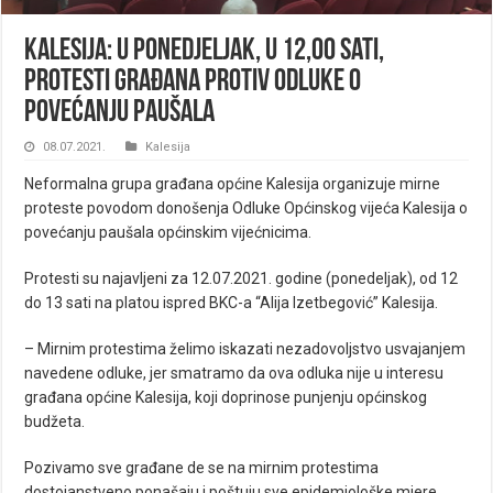
Kalesija: U ponedjeljak, u 12,00 sati,
protesti građana protiv odluke o
povećanju paušala
08.07.2021.
Kalesija
Neformalna grupa građana općine Kalesija organizuje mirne
proteste povodom donošenja Odluke Općinskog vijeća Kalesija o
povećanju paušala općinskim vijećnicima.
Protesti su najavljeni za 12.07.2021. godine (ponedeljak), od 12
do 13 sati na platou ispred BKC-a “Alija Izetbegović” Kalesija.
– Mirnim protestima želimo iskazati nezadovoljstvo usvajanjem
navedene odluke, jer smatramo da ova odluka nije u interesu
građana općine Kalesija, koji doprinose punjenju općinskog
budžeta.
Pozivamo sve građane de se na mirnim protestima
dostojanstveno ponašaju i poštuju sve epidemiološke mjere