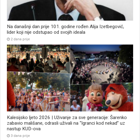
Na današnji dan prije 101. godine rođen Alija Izetbegović,
lider koji nije odstupao od svojih ideala
2 dana prije
Kalesijsko ljeto 2026 | Uživanje za sve generacije: Šarenko
zabavio mališane, odrasli uživali na “Igranci kod nekad” uz
nastup KUD-ova
3 dana prije