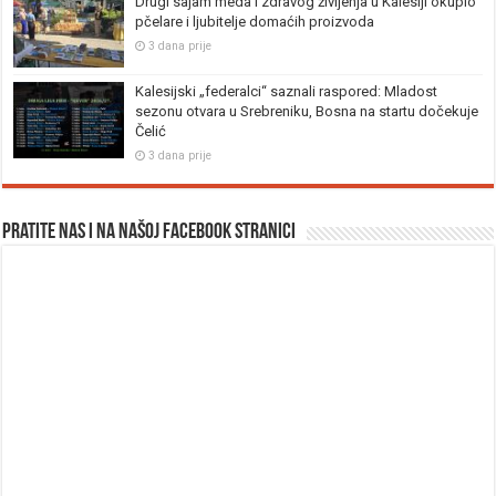
Drugi sajam meda i zdravog življenja u Kalesiji okupio
pčelare i ljubitelje domaćih proizvoda
3 dana prije
Kalesijski „federalci“ saznali raspored: Mladost
sezonu otvara u Srebreniku, Bosna na startu dočekuje
Čelić
3 dana prije
Pratite nas i na našoj facebook stranici