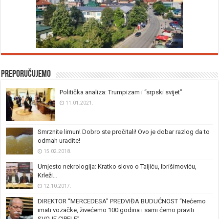
Preporučujemo
Politička analiza: Trumpizam i “srpski svijet”
11.01.2021.
Smrznite limun! Dobro ste pročitali! Ovo je dobar razlog da to
odmah uradite!
15.02.2018.
Umjesto nekrologija: Kratko slovo o Taljiću, Ibrišimoviću,
Krleži…
12.10.2017.
DIREKTOR “MERCEDESA” PREDVIĐA BUDUĆNOST “Nećemo
imati vozačke, živećemo 100 godina i sami ćemo praviti
SVOJE CIPELE”