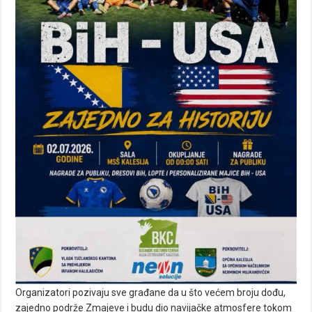
Organizatori pozivaju sve građane da u što većem broju dođu,
zajedno podrže Zmajeve i budu dio navijačke atmosfere tokom