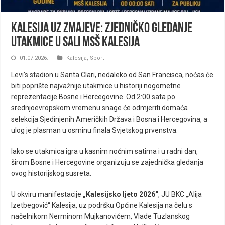
Kalesija uz Zmajeve: Zjedničko gledanje
utakmice u sali MSŠ Kalesija
01.07.2026.
Kalesija
,
Sport
Levi's stadion u Santa Clari, nedaleko od San Francisca, noćas će
biti poprište najvažnije utakmice u historiji nogometne
reprezentacije Bosne i Hercegovine. Od 2:00 sata po
srednjoevropskom vremenu snage će odmjeriti domaća
selekcija Sjedinjenih Američkih Država i Bosna i Hercegovina, a
ulog je plasman u osminu finala Svjetskog prvenstva.
Iako se utakmica igra u kasnim noćnim satima i u radni dan,
širom Bosne i Hercegovine organizuju se zajednička gledanja
ovog historijskog susreta.
U okviru manifestacije
„Kalesijsko ljeto 2026“
, JU BKC „Alija
Izetbegović“ Kalesija, uz podršku Općine Kalesija na čelu s
načelnikom Nerminom Mujkanovićem, Vlade Tuzlanskog