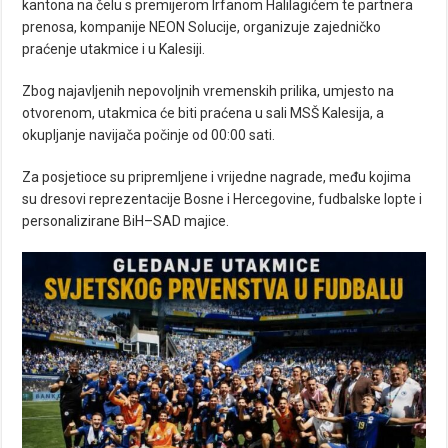
kantona na čelu s premijerom Irfanom Halilagićem te partnera
prenosa, kompanije NEON Solucije, organizuje zajedničko
praćenje utakmice i u Kalesiji.
Zbog najavljenih nepovoljnih vremenskih prilika, umjesto na
otvorenom, utakmica će biti praćena u sali MSŠ Kalesija, a
okupljanje navijača počinje od 00:00 sati.
Za posjetioce su pripremljene i vrijedne nagrade, među kojima
su dresovi reprezentacije Bosne i Hercegovine, fudbalske lopte i
personalizirane BiH–SAD majice.