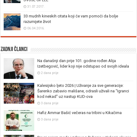
31.07.2017.
33 mudrih kineskih citata koji će vam pomoći da bolje
razumijete život
06.04.2016.
Zadnji članci
Na današnji dan prije 101. godine rođen Alija
Izetbegović, lider koji nije odstupao od svojih ideala
2 dana prije
Kalesijsko ljeto 2026 | Uživanje za sve generacije:
Šarenko zabavio mališane, odrasli uživali na “Igranci
kod nekad” uz nastup KUD-ova
3 dana prije
Hafiz Ammar Bašić večeras na tribini u Kikačima
3 dana prije