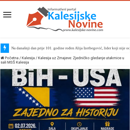
Na današnji dan prije 101. godine rođen Alija Izetbegović, lider koji nije o
Početna
/
Kalesija
/
Kalesija uz Zmajeve: Zjedničko gledanje utakmice u
sali MSŠ Kalesija