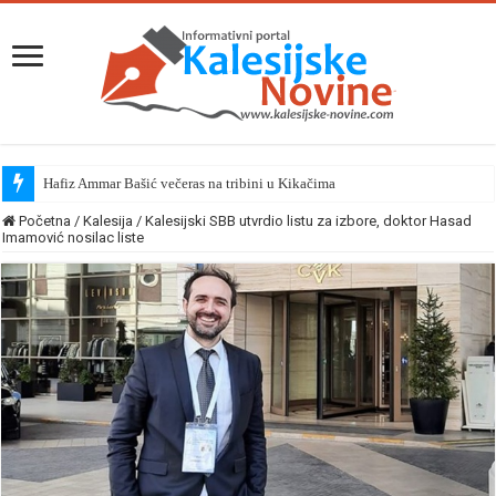
Hafiz Ammar Bašić večeras na tribini u Kikačima
Početna
/
Kalesija
/
Kalesijski SBB utvrdio listu za izbore, doktor Hasad
Imamović nosilac liste