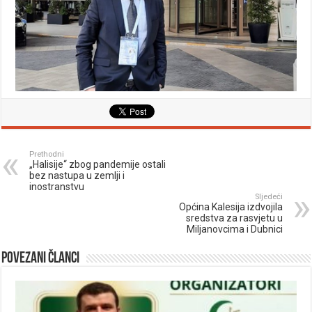
Prethodni
„Halisije“ zbog pandemije ostali
bez nastupa u zemlji i
inostranstvu
Sljedeći
Općina Kalesija izdvojila
sredstva za rasvjetu u
Miljanovcima i Dubnici
Povezani članci