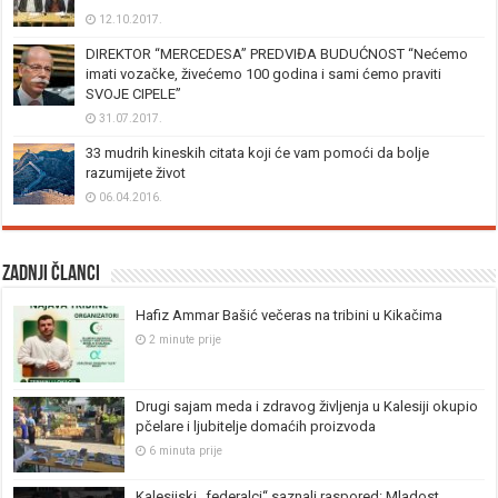
12.10.2017.
DIREKTOR “MERCEDESA” PREDVIĐA BUDUĆNOST “Nećemo
imati vozačke, živećemo 100 godina i sami ćemo praviti
SVOJE CIPELE”
31.07.2017.
33 mudrih kineskih citata koji će vam pomoći da bolje
razumijete život
06.04.2016.
Zadnji članci
Hafiz Ammar Bašić večeras na tribini u Kikačima
2 minute prije
Drugi sajam meda i zdravog življenja u Kalesiji okupio
pčelare i ljubitelje domaćih proizvoda
6 minuta prije
Kalesijski „federalci“ saznali raspored: Mladost