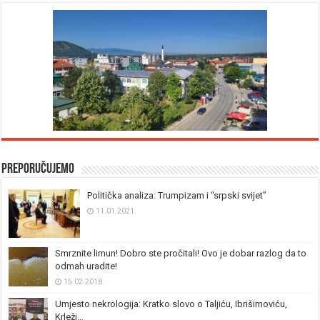
Preporučujemo
Politička analiza: Trumpizam i “srpski svijet”
11.01.2021.
Smrznite limun! Dobro ste pročitali! Ovo je dobar razlog da to
odmah uradite!
15.02.2018.
Umjesto nekrologija: Kratko slovo o Taljiću, Ibrišimoviću,
Krleži…