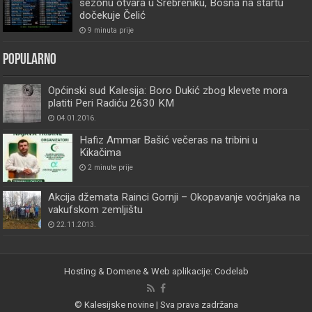
sezonu otvara u Srebreniku, Bosna na startu
dočekuje Čelić
9 minuta prije
Popularno
Općinski sud Kalesija: Boro Dukić zbog klevete mora
platiti Peri Radiću 2630 KM
04.01.2016.
Hafiz Ammar Bašić večeras na tribini u
Kikačima
2 minute prije
Akcija džemata Rainci Gornji – Okopavanje voćnjaka na
vakufskom zemljištu
22.11.2013.
Hosting & Domene & Web aplikacije: Codelab
© Kalesijske novine | Sva prava zadržana