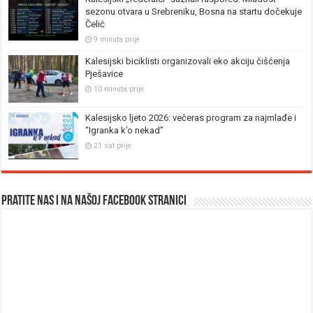
sezonu otvara u Srebreniku, Bosna na startu dočekuje
Čelić
9 minuta prije
Kalesijski biciklisti organizovali eko akciju čišćenja
Pješavice
10 minuta prije
Kalesijsko ljeto 2026: večeras program za najmlađe i
“Igranka k’o nekad”
21 sat prije
Pratite nas i na našoj facebook stranici