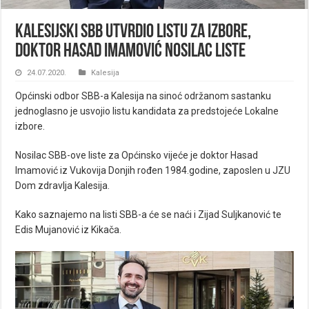
Kalesijski SBB utvrdio listu za izbore,
doktor Hasad Imamović nosilac liste
24.07.2020.
Kalesija
Općinski odbor SBB-a Kalesija na sinoć održanom sastanku
jednoglasno je usvojio listu kandidata za predstojeće Lokalne
izbore.
Nosilac SBB-ove liste za Općinsko vijeće je doktor Hasad
Imamović iz Vukovija Donjih rođen 1984.godine, zaposlen u JZU
Dom zdravlja Kalesija.
Kako saznajemo na listi SBB-a će se naći i Zijad Suljkanović te
Edis Mujanović iz Kikača.