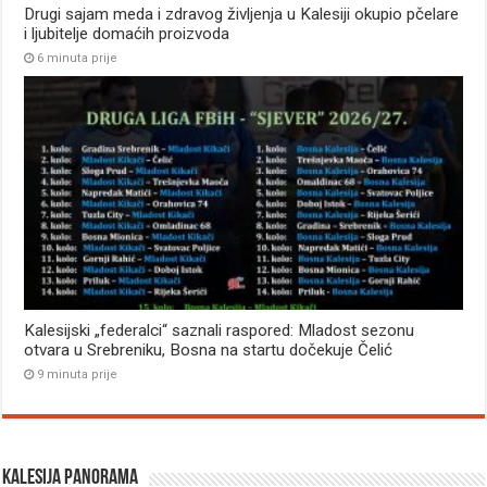
Drugi sajam meda i zdravog življenja u Kalesiji okupio pčelare
i ljubitelje domaćih proizvoda
6 minuta prije
Kalesijski „federalci“ saznali raspored: Mladost sezonu
otvara u Srebreniku, Bosna na startu dočekuje Čelić
9 minuta prije
Kalesija panorama