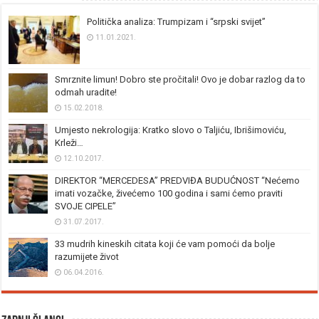
Politička analiza: Trumpizam i “srpski svijet”
11.01.2021.
Smrznite limun! Dobro ste pročitali! Ovo je dobar razlog da to
odmah uradite!
15.02.2018.
Umjesto nekrologija: Kratko slovo o Taljiću, Ibrišimoviću,
Krleži…
12.10.2017.
DIREKTOR “MERCEDESA” PREDVIĐA BUDUĆNOST “Nećemo
imati vozačke, živećemo 100 godina i sami ćemo praviti
SVOJE CIPELE”
31.07.2017.
33 mudrih kineskih citata koji će vam pomoći da bolje
razumijete život
06.04.2016.