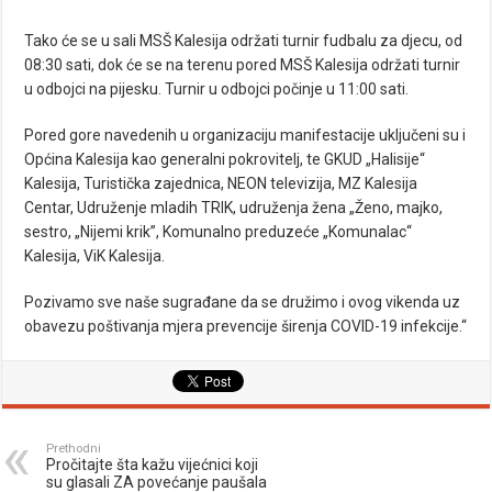
Tako će se u sali MSŠ Kalesija održati turnir fudbalu za djecu, od
08:30 sati, dok će se na terenu pored MSŠ Kalesija održati turnir
u odbojci na pijesku. Turnir u odbojci počinje u 11:00 sati.
Pored gore navedenih u organizaciju manifestacije uključeni su i
Općina Kalesija kao generalni pokrovitelj, te GKUD „Halisije“
Kalesija, Turistička zajednica, NEON televizija, MZ Kalesija
Centar, Udruženje mladih TRIK, udruženja žena „Ženo, majko,
sestro, „Nijemi krik”, Komunalno preduzeće „Komunalac“
Kalesija, ViK Kalesija.
Pozivamo sve naše sugrađane da se družimo i ovog vikenda uz
obavezu poštivanja mjera prevencije širenja COVID-19 infekcije.“
Prethodni
Pročitajte šta kažu vijećnici koji
su glasali ZA povećanje paušala