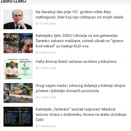
Zadnji članci
Na današnji dan prije 101. godine rođen Alija
Izetbegović, lider koji nije odstupao od svojih ideala
16 sati prije
Kalesijsko ljeto 2026 | Uživanje za sve generacije:
Šarenko zabavio mališane, odrasli uživali na “Igranci
kod nekad” uz nastup KUD-ova
2 dana prije
Hafiz Ammar Bašić večeras na tribini u Kikačima
2 dana prije
Drugi sajam meda i zdravog življenja u Kalesiji okupio
pčelare i ljubitelje domaćih proizvoda
2 dana prije
Kalesijski „federalci“ saznali raspored: Mladost
sezonu otvara u Srebreniku, Bosna na startu dočekuje
Čelić
2 dana prije