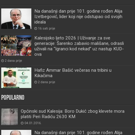
Na današnji dan prije 101. godine rođen Alija
Izetbegović, lider koji nije odstupao od svojih
ideala
16 sati prije
Kalesijsko ljeto 2026 | Uživanje za sve
generacije: Šarenko zabavio mališane, odrasli
uživali na “Igranci kod nekad” uz nastup KUD-
ova
2 dana prije
Hafiz Ammar Bašić večeras na tribini u
Kikačima
2 dana prije
Popularno
Općinski sud Kalesija: Boro Dukić zbog klevete mora
platiti Peri Radiću 2630 KM
04.01.2016.
Na današnji dan prije 101. godine rođen Alija