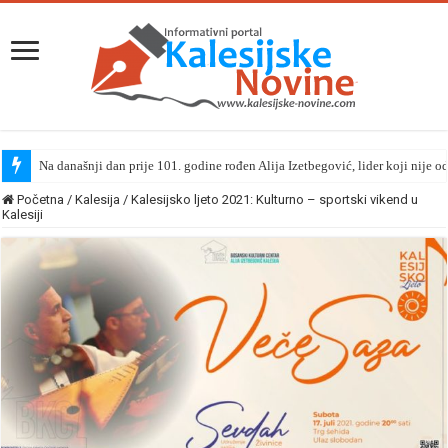
Na današnji dan prije 101. godine rođen Alija Izetbegović, lider koji nije o
Početna
/
Kalesija
/
Kalesijsko ljeto 2021: Kulturno – sportski vikend u
Kalesiji