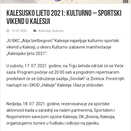
Kalesijsko ljeto 2021: Kulturno – sportski
vikend u Kalesiji
15.07.2021.
Kalesija
,
Kultura
JU BKC „Alija Izetbegović“ Kalesija najavljuje kulturno-sportski
vikend u Kalesiji, u okviru Kulturno-zabavne manifestacije
„Kalesijsko ljeto 2021“.
U subotu, 17. 07. 2021. godine, na Trgu šehida održat će se Veče
saza. Program počinje od 20:00 sati a prigodnim repertoarom
predstavit će se Udruženje sazlija „Sevdah“ iz Živinica. Pored njih
nastupit će i GKUD „Halisije“ Kalesija. Ulaz je slobodan.
Nedjelja, 18. 07. 2021. godine, rezervisana je za sportske
aktivnosti kada u saradnji sa našim partnerima, Sportskim i
Nogometnim savezom općine Kalesija, OK „Bosna„ Kalesija,
organizujemo turnire u fudbalu i odbojci na pijesku.