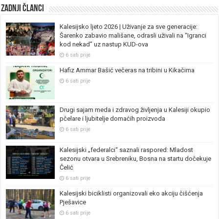
Zadnji članci
Kalesijsko ljeto 2026 | Uživanje za sve generacije:
Šarenko zabavio mališane, odrasli uživali na “Igranci
kod nekad” uz nastup KUD-ova
6 sati prije
Hafiz Ammar Bašić večeras na tribini u Kikačima
6 sati prije
Drugi sajam meda i zdravog življenja u Kalesiji okupio
pčelare i ljubitelje domaćih proizvoda
6 sati prije
Kalesijski „federalci“ saznali raspored: Mladost
sezonu otvara u Srebreniku, Bosna na startu dočekuje
Čelić
6 sati prije
Kalesijski biciklisti organizovali eko akciju čišćenja
Pješavice
6 sati prije