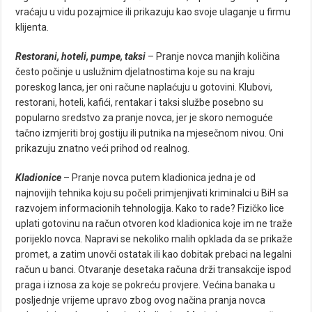
vraćaju u vidu pozajmice ili prikazuju kao svoje ulaganje u firmu
klijenta.
Restorani, hoteli, pumpe, taksi
– Pranje novca manjih količina
često počinje u uslužnim djelatnostima koje su na kraju
poreskog lanca, jer oni račune naplaćuju u gotovini. Klubovi,
restorani, hoteli, kafići, rentakar i taksi službe posebno su
popularno sredstvo za pranje novca, jer je skoro nemoguće
tačno izmjeriti broj gostiju ili putnika na mjesečnom nivou. Oni
prikazuju znatno veći prihod od realnog.
Kladionice
– Pranje novca putem kladionica jedna je od
najnovijih tehnika koju su počeli primjenjivati kriminalci u BiH sa
razvojem informacionih tehnologija. Kako to rade? Fizičko lice
uplati gotovinu na račun otvoren kod kladionica koje im ne traže
porijeklo novca. Napravi se nekoliko malih opklada da se prikaže
promet, a zatim unovči ostatak ili kao dobitak prebaci na legalni
račun u banci. Otvaranje desetaka računa drži transakcije ispod
praga i iznosa za koje se pokreću provjere. Većina banaka u
posljednje vrijeme upravo zbog ovog načina pranja novca