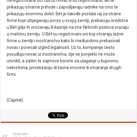
neregistrovane su i obrću novac ili su registrovane, ali ne
prikazuju stvarne prihode i zapošljavaju radnike na crno te
prikazuju enormnu dobit. BiH je takođe postala raj za strane
firme koje izbjegavaju porez u svojoj zemlji, prebacuju sredstva
u BiH gdje ih oročavaju ili kasnije na ime fiktivnih poslova vraćaju
u matičnu zemlju. U BiH su registrovani oni koji otvaraju lažne
firme u zemlji i inostranstvu kako bi međusobno prebacivali
novac i povećali izgled legalnosti. Uz to, kompanije često
posuđuju novac iz inostranstva, čije se porijeklo ne može
utvrditi, a zatim te zajmove koriste za ulaganje u kupovinu
nekretnina, privatizaciju državne imovine ili otvaranje drugih
firmi.
(Capital)
Prethodni