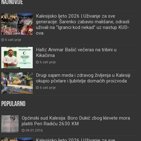
Najnovije
Kalesijsko ljeto 2026 | Uživanje za sve
generacije: Šarenko zabavio mališane, odrasli
uživali na “Igranci kod nekad” uz nastup KUD-
ova
6 sati prije
Hafiz Ammar Bašić večeras na tribini u
Kikačima
6 sati prije
Drugi sajam meda i zdravog življenja u Kalesiji
okupio pčelare i ljubitelje domaćih proizvoda
6 sati prije
Popularno
Općinski sud Kalesija: Boro Dukić zbog klevete mora
platiti Peri Radiću 2630 KM
04.01.2016.
Kalesijsko ljeto 2026 | Uživanje za sve