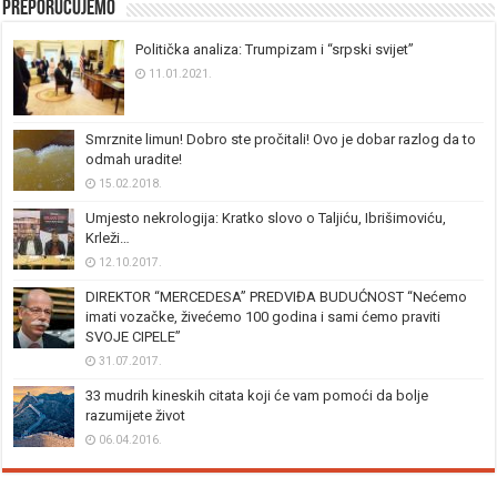
Preporučujemo
Politička analiza: Trumpizam i “srpski svijet”
11.01.2021.
Smrznite limun! Dobro ste pročitali! Ovo je dobar razlog da to
odmah uradite!
15.02.2018.
Umjesto nekrologija: Kratko slovo o Taljiću, Ibrišimoviću,
Krleži…
12.10.2017.
DIREKTOR “MERCEDESA” PREDVIĐA BUDUĆNOST “Nećemo
imati vozačke, živećemo 100 godina i sami ćemo praviti
SVOJE CIPELE”
31.07.2017.
33 mudrih kineskih citata koji će vam pomoći da bolje
razumijete život
06.04.2016.