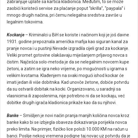
zabranjuje uplate sa kartica kladionica. Međutim, to se može
zaobići koristeći servise za plaćanje poput “skrilla”, “paypala” i
mnogo drugih načina, pri čemu nelegalna sredstva završe u
legalnim tokovima.
Kockanje
– Kriminalci u BiH se koriste i načinom koji je još davne
1931. godine prepoznala američka mafija kao siguran kanal za
pranje novca i u pustinji Nevade izgradila cijeli grad za kockanje.
Veliki promet gotovine olakšavaju miješanjem prljavog novca s
čistim. Najčešća solo-metoda je da se nelegalnim novcem kupe
žetoni, a zatim se igra neko vrijeme, po mogućnosti u igrama s
velikim kvotama. Klađenjem na svaki mogući ishod kockar će
imati jedan ili više dobitnika. Kad unovče žetone, dobiće potvrdu
da su ostvarili dobitak na kocki. Organizovano, u saradnji sa
vlasnicima ili zaposlenima, nije potrebno ni da se kockaju, već
dobitke drugih igrača kladionica prikaže kao da su njihovi.
Banke
– Smišljen je novi način pranja manjih količina novca kroz
banke kako bi se izbjegla obaveza dokazivanja porijekla novca
preko limita. Na primjer, fizičko lice položi 10.000 KM na račun u
banci. Poslije nekog vremena podigne taj novac uz potvrdu da je