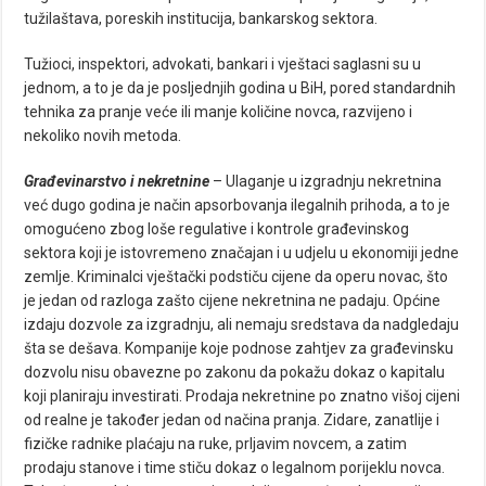
tužilaštava, poreskih institucija, bankarskog sektora.
Tužioci, inspektori, advokati, bankari i vještaci saglasni su u
jednom, a to je da je posljednjih godina u BiH, pored standardnih
tehnika za pranje veće ili manje količine novca, razvijeno i
nekoliko novih metoda.
Građevinarstvo i nekretnine
– Ulaganje u izgradnju nekretnina
već dugo godina je način apsorbovanja ilegalnih prihoda, a to je
omogućeno zbog loše regulative i kontrole građevinskog
sektora koji je istovremeno značajan i u udjelu u ekonomiji jedne
zemlje. Kriminalci vještački podstiču cijene da operu novac, što
je jedan od razloga zašto cijene nekretnina ne padaju. Općine
izdaju dozvole za izgradnju, ali nemaju sredstava da nadgledaju
šta se dešava. Kompanije koje podnose zahtjev za građevinsku
dozvolu nisu obavezne po zakonu da pokažu dokaz o kapitalu
koji planiraju investirati. Prodaja nekretnine po znatno višoj cijeni
od realne je također jedan od načina pranja. Zidare, zanatlije i
fizičke radnike plaćaju na ruke, prljavim novcem, a zatim
prodaju stanove i time stiču dokaz o legalnom porijeklu novca.