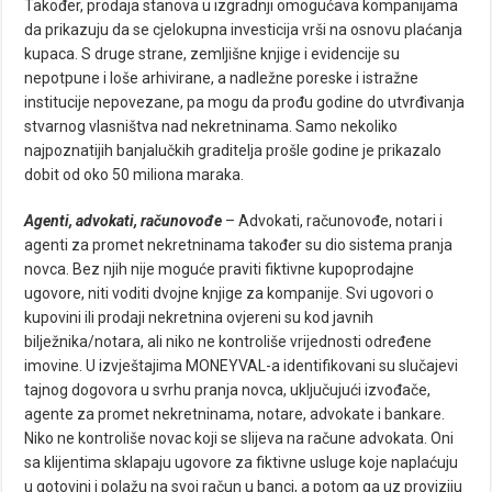
Također, prodaja stanova u izgradnji omogućava kompanijama
da prikazuju da se cjelokupna investicija vrši na osnovu plaćanja
kupaca. S druge strane, zemljišne knjige i evidencije su
nepotpune i loše arhivirane, a nadležne poreske i istražne
institucije nepovezane, pa mogu da prođu godine do utvrđivanja
stvarnog vlasništva nad nekretninama. Samo nekoliko
najpoznatijih banjalučkih graditelja prošle godine je prikazalo
dobit od oko 50 miliona maraka.
Agenti, advokati, računovođe
– Advokati, računovođe, notari i
agenti za promet nekretninama također su dio sistema pranja
novca. Bez njih nije moguće praviti fiktivne kupoprodajne
ugovore, niti voditi dvojne knjige za kompanije. Svi ugovori o
kupovini ili prodaji nekretnina ovjereni su kod javnih
bilježnika/notara, ali niko ne kontroliše vrijednosti određene
imovine. U izvještajima MONEYVAL-a identifikovani su slučajevi
tajnog dogovora u svrhu pranja novca, uključujući izvođače,
agente za promet nekretninama, notare, advokate i bankare.
Niko ne kontroliše novac koji se slijeva na račune advokata. Oni
sa klijentima sklapaju ugovore za fiktivne usluge koje naplaćuju
u gotovini i polažu na svoj račun u banci, a potom ga uz proviziju