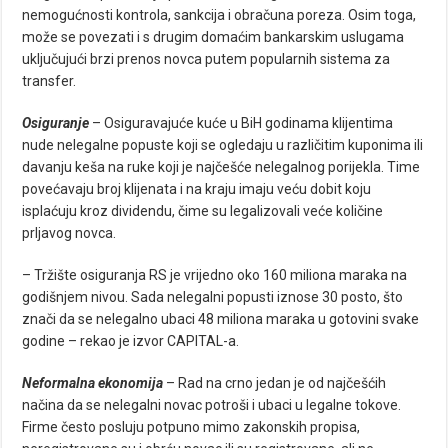
nemogućnosti kontrola, sankcija i obračuna poreza. Osim toga,
može se povezati i s drugim domaćim bankarskim uslugama
uključujući brzi prenos novca putem popularnih sistema za
transfer.
Osiguranje
– Osiguravajuće kuće u BiH godinama klijentima
nude nelegalne popuste koji se ogledaju u različitim kuponima ili
davanju keša na ruke koji je najčešće nelegalnog porijekla. Time
povećavaju broj klijenata i na kraju imaju veću dobit koju
isplaćuju kroz dividendu, čime su legalizovali veće količine
prljavog novca.
– Tržište osiguranja RS je vrijedno oko 160 miliona maraka na
godišnjem nivou. Sada nelegalni popusti iznose 30 posto, što
znači da se nelegalno ubaci 48 miliona maraka u gotovini svake
godine – rekao je izvor CAPITAL-a.
Neformalna ekonomija
– Rad na crno jedan je od najčešćih
načina da se nelegalni novac potroši i ubaci u legalne tokove.
Firme često posluju potpuno mimo zakonskih propisa,