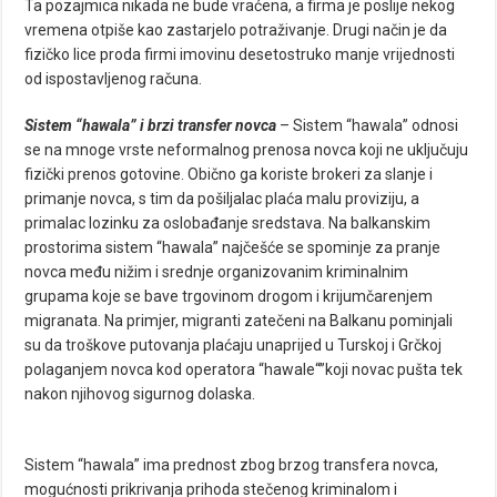
Ta pozajmica nikada ne bude vraćena, a firma je poslije nekog
vremena otpiše kao zastarjelo potraživanje. Drugi način je da
fizičko lice proda firmi imovinu desetostruko manje vrijednosti
od ispostavljenog računa.
Sistem “hawala” i brzi transfer novca
– Sistem “hawala” odnosi
se na mnoge vrste neformalnog prenosa novca koji ne uključuju
fizički prenos gotovine. Obično ga koriste brokeri za slanje i
primanje novca, s tim da pošiljalac plaća malu proviziju, a
primalac lozinku za oslobađanje sredstava. Na balkanskim
prostorima sistem “hawala” najčešće se spominje za pranje
novca među nižim i srednje organizovanim kriminalnim
grupama koje se bave trgovinom drogom i krijumčarenjem
migranata. Na primjer, migranti zatečeni na Balkanu pominjali
su da troškove putovanja plaćaju unaprijed u Turskoj i Grčkoj
polaganjem novca kod operatora “hawale“”koji novac pušta tek
nakon njihovog sigurnog dolaska.
Sistem “hawala” ima prednost zbog brzog transfera novca,
mogućnosti prikrivanja prihoda stečenog kriminalom i