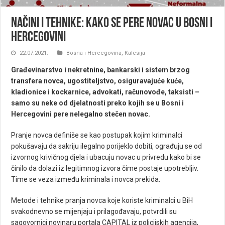
Načini i tehnike: Kako se pere novac u Bosni i
Hercegovini
22.07.2021.
Bosna i Hercegovina
,
Kalesija
Građevinarstvo i nekretnine, bankarski i sistem brzog
transfera novca, ugostiteljstvo, osiguravajuće kuće,
kladionice i kockarnice, advokati, računovođe, taksisti –
samo su neke od djelatnosti preko kojih se u Bosni i
Hercegovini pere nelegalno stečen novac.
Pranje novca definiše se kao postupak kojim kriminalci
pokušavaju da sakriju ilegalno porijeklo dobiti, ograđuju se od
izvornog krivičnog djela i ubacuju novac u privredu kako bi se
činilo da dolazi iz legitimnog izvora čime postaje upotrebljiv.
Time se veza između kriminala i novca prekida.
Metode i tehnike pranja novca koje koriste kriminalci u BiH
svakodnevno se mijenjaju i prilagođavaju, potvrdili su
sagovornici novinaru portala
CAPITAL
iz policijskih agencija,