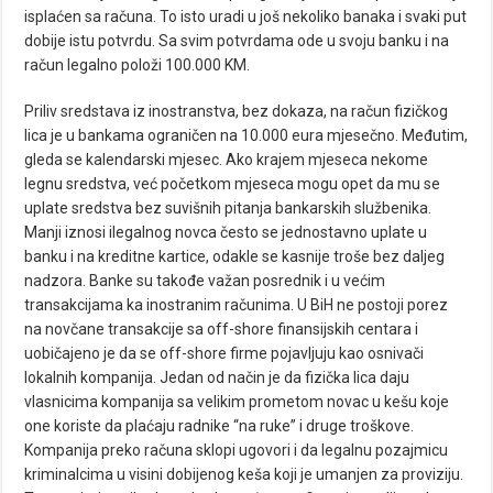
isplaćen sa računa. To isto uradi u još nekoliko banaka i svaki put
dobije istu potvrdu. Sa svim potvrdama ode u svoju banku i na
račun legalno položi 100.000 KM.
Priliv sredstava iz inostranstva, bez dokaza, na račun fizičkog
lica je u bankama ograničen na 10.000 eura mjesečno. Međutim,
gleda se kalendarski mjesec. Ako krajem mjeseca nekome
legnu sredstva, već početkom mjeseca mogu opet da mu se
uplate sredstva bez suvišnih pitanja bankarskih službenika.
Manji iznosi ilegalnog novca često se jednostavno uplate u
banku i na kreditne kartice, odakle se kasnije troše bez daljeg
nadzora. Banke su takođe važan posrednik i u većim
transakcijama ka inostranim računima. U BiH ne postoji porez
na novčane transakcije sa off-shore finansijskih centara i
uobičajeno je da se off-shore firme pojavljuju kao osnivači
lokalnih kompanija. Jedan od način je da fizička lica daju
vlasnicima kompanija sa velikim prometom novac u kešu koje
one koriste da plaćaju radnike “na ruke” i druge troškove.
Kompanija preko računa sklopi ugovori i da legalnu pozajmicu
kriminalcima u visini dobijenog keša koji je umanjen za proviziju.