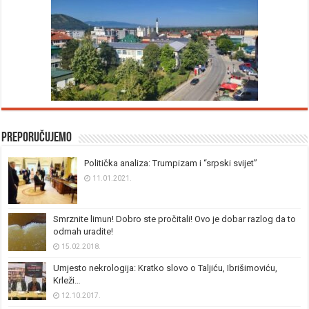
Preporučujemo
Politička analiza: Trumpizam i “srpski svijet”
11.01.2021.
Smrznite limun! Dobro ste pročitali! Ovo je dobar razlog da to
odmah uradite!
15.02.2018.
Umjesto nekrologija: Kratko slovo o Taljiću, Ibrišimoviću,
Krleži…
12.10.2017.