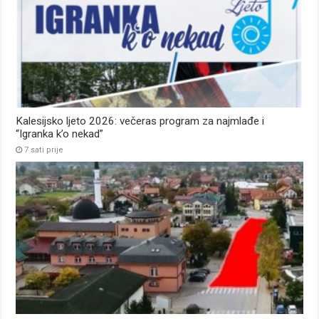
Kalesijsko ljeto 2026: večeras program za najmlađe i
“Igranka k’o nekad”
7 sati prije