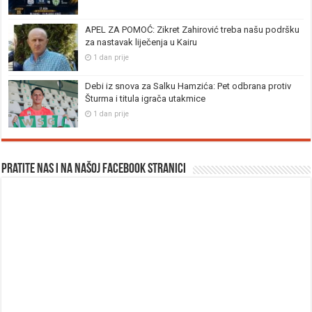
APEL ZA POMOĆ: Zikret Zahirović treba našu podršku
za nastavak liječenja u Kairu
1 dan prije
Debi iz snova za Salku Hamzića: Pet odbrana protiv
Šturma i titula igrača utakmice
1 dan prije
Pratite nas i na našoj facebook stranici