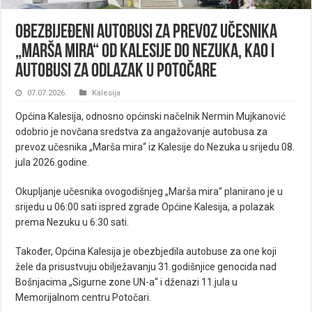
Obezbijeđeni autobusi za prevoz učesnika
„Marša mira“ od Kalesije do Nezuka, kao i
autobusi za odlazak u Potočare
07.07.2026.
Kalesija
Općina Kalesija, odnosno općinski načelnik Nermin Mujkanović
odobrio je novčana sredstva za angažovanje autobusa za
prevoz učesnika „Marša mira“ iz Kalesije do Nezuka u srijedu 08.
jula 2026.godine.
Okupljanje učesnika ovogodišnjeg „Marša mira“ planirano je u
srijedu u 06:00 sati ispred zgrade Općine Kalesija, a polazak
prema Nezuku u 6:30 sati.
Također, Općina Kalesija je obezbjedila autobuse za one koji
žele da prisustvuju obilježavanju 31.godišnjice genocida nad
Bošnjacima „Sigurne zone UN-a“ i dženazi 11.jula u
Memorijalnom centru Potočari.