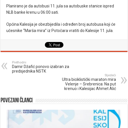
Planirano je da autobusi 11. jula sa autobuske stanice ispred
NLB banke krenu u 06:00 sati.
Općina Kalesija je obezbijedila i određen broj autobusa koji će
učesnike “Marša mira” iz Potočara vratiti do Kalesije 11. jula.
Prethodni
Damir Džafić ponovo izabran za
predsjednika NSTK
Sljedeći
Ultra biciklistički maraton mira
Velenje – Srebrenica: Na put
krenuo i Kalesijac Ahmet Alić
Povezani članci