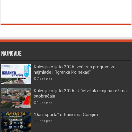
Najnovije
Kalesijsko ljeto 2026: večeras program za
najmlađe i “Igranka k’o nekad”
7 sati prije
Kalesijsko ljeto 2026: U četvrtak izmjena režima
saobraćaja
1 dan prije
“Dani sporta” u Raincima Gornjim
1 dan prije