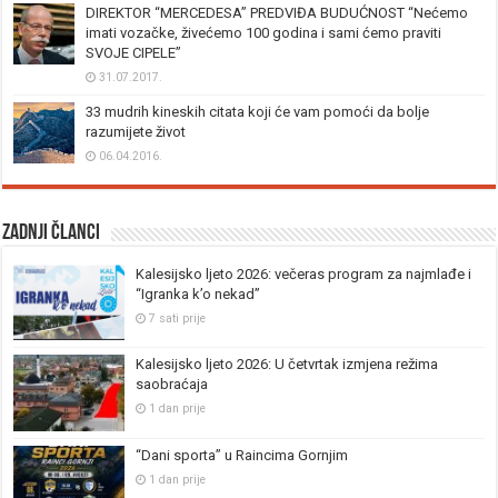
DIREKTOR “MERCEDESA” PREDVIĐA BUDUĆNOST “Nećemo
imati vozačke, živećemo 100 godina i sami ćemo praviti
SVOJE CIPELE”
31.07.2017.
33 mudrih kineskih citata koji će vam pomoći da bolje
razumijete život
06.04.2016.
Zadnji članci
Kalesijsko ljeto 2026: večeras program za najmlađe i
“Igranka k’o nekad”
7 sati prije
Kalesijsko ljeto 2026: U četvrtak izmjena režima
saobraćaja
1 dan prije
“Dani sporta” u Raincima Gornjim
1 dan prije