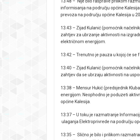
13:48 – Nije bilo rasprave prilikom razmat
informisanja na području općine Kalesija 
prevoza na području općine Kalesija u 20
13.43 – Zijad Kulanić (pomoćnik načelnik
zahtjev za ubrzanje aktivnosti na izgra
električnom energijom.
13:42 – Trenutno je pauza u kojoj će se
13:40 – Zijad Kulanić (pomoćnik načelnik
zahtjev da se ubrzaju aktivnosti na uspo
13:38 – Mensur Hukić (predsjednik Kluba
energijom. Neophodno je poduzeti aktiv
općine Kalesija.
13:37 – U toku je razmatranje Informaci
ulaganja Elektroprivrede na području opć
13:35 – Slično je bilo i prilikom razmatr