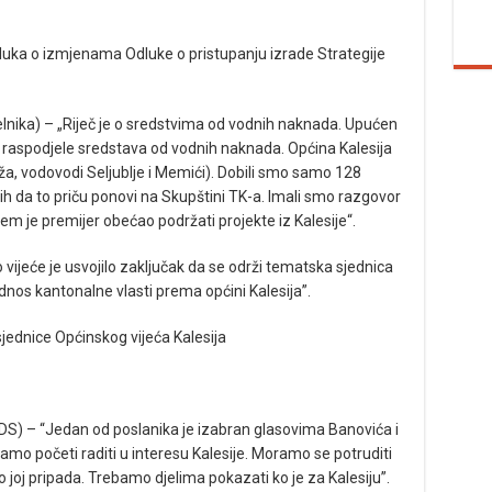
luka o izmjenama Odluke o pristupanju izrade Strategije
čelnika) – „Riječ je o sredstvima od vodnih naknada. Upućen
e raspodjele sredstava od vodnih naknada. Općina Kalesija
eža, vodovodi Seljublje i Memići). Dobili smo samo 128
 bih da to priču ponovi na Skupštini TK-a. Imali smo razgovor
m je premijer obećao podržati projekte iz Kalesije“.
 vijeće je usvojilo zaključak da se održi tematska sjednica
nos kantonalne vlasti prema općini Kalesija”.
jednice Općinskog vijeća Kalesija
DS) – “Jedan od poslanika je izabran glasovima Banovića i
mo početi raditi u interesu Kalesije. Moramo se potruditi
 joj pripada. Trebamo djelima pokazati ko je za Kalesiju”.