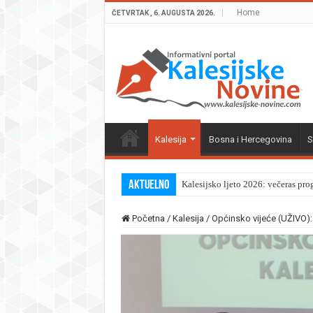
Home
ČETVRTAK , 6. AUGUSTA 2026.
Kalesija
Bosna i Hercegovina
S
Aktuelno
Kalesijsko ljeto 2026: večeras pro
Početna
/
Kalesija
/
Općinsko vijeće (UŽIVO):