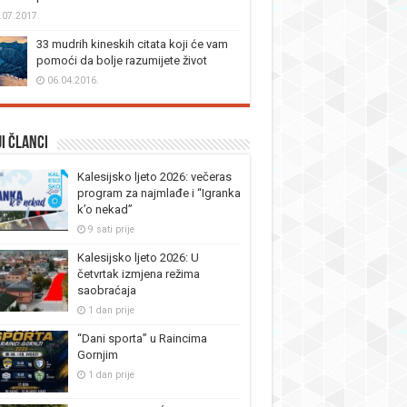
.07.2017.
33 mudrih kineskih citata koji će vam
pomoći da bolje razumijete život
06.04.2016.
i članci
Kalesijsko ljeto 2026: večeras
program za najmlađe i “Igranka
k’o nekad”
9 sati prije
Kalesijsko ljeto 2026: U
četvrtak izmjena režima
saobraćaja
1 dan prije
“Dani sporta” u Raincima
Gornjim
1 dan prije