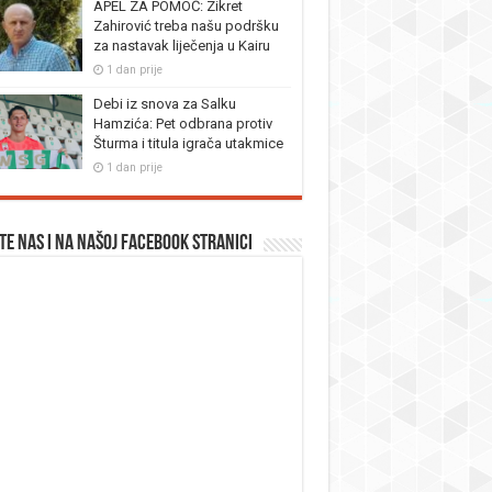
APEL ZA POMOĆ: Zikret
Zahirović treba našu podršku
za nastavak liječenja u Kairu
1 dan prije
Debi iz snova za Salku
Hamzića: Pet odbrana protiv
Šturma i titula igrača utakmice
1 dan prije
te nas i na našoj facebook stranici