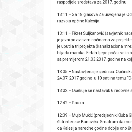
raspodjele sredstava za 2017. godinu
13:11 – Sa 18 glasova Za usvojena je Od
razvoja općine Kalesija.
13:11 – Fikret Suljkanović (savjetnik na
je javni poziv svim općinama za projekt
je uputila tri projekta (kanalizaciona mr
hiljada maraka. Fetah lijepo priča i volio
sa premijerom 21.03.2017. godine na koje
13:05 – Nastavljena je sjednica. Općinsko
24.07. 2017.godine u 10 sati na temu “Od
13:02 – Očekuje se nastavak 6.redovne s
12:42 – Pauza
12:39 – Mujo Mukić (predsjednik Kluba G
štiti interese Banovića. Smatram da mora
da Kalesija naredne godine dobije ono što