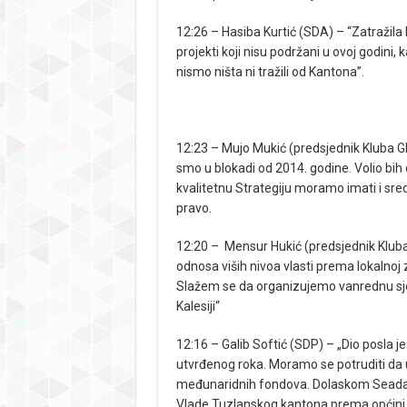
12:26 – Hasiba Kurtić (SDA) – “Zatražila b
projekti koji nisu podržani u ovoj godini, 
nismo ništa ni tražili od Kantona”.
12:23 – Mujo Mukić (predsjednik Kluba 
smo u blokadi od 2014. godine. Volio bih 
kvalitetnu Strategiju moramo imati i sreds
pravo.
12:20 – Mensur Hukić (predsjednik Kluba
odnosa viših nivoa vlasti prema lokalnoj
Slažem se da organizujemo vanrednu sjedn
Kalesiji“
12:16 – Galib Softić (SDP) – „Dio posla je
utvrđenog roka. Moramo se potruditi da u 
međunaridnih fondova. Dolaskom Seada D
Vlade Tuzlanskog kantona prema općini Ka