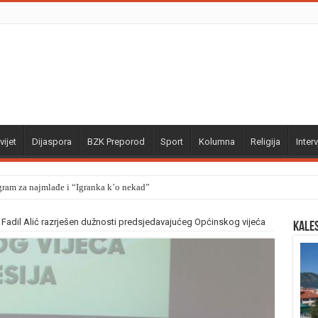
vijet
Dijaspora
BZK Preporod
Sport
Kolumna
Religija
Interv
gram za najmlađe i “Igranka k’o nekad”
 Fadil Alić razrješen dužnosti predsjedavajućeg Općinskog vijeća
Kale