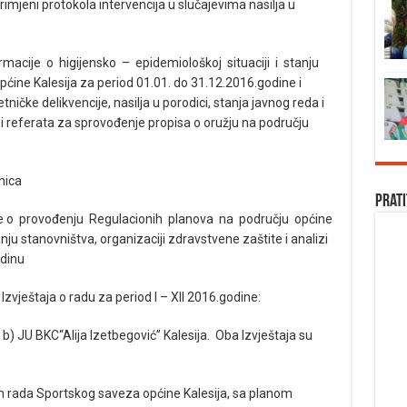
rimjeni protokola intervencija u slučajevima nasilja u
formacije o higijensko – epidemiološkoj situaciji i stanju
ćine Kalesija za period 01.01. do 31.12.2016.godine i
tničke delikvencije, nasilja u porodici, stanja javnog reda i
 i referata za sprovođenje propisa o oružju na području
nica
Prati
cije o provođenju Regulacionih planova na području općine
ju stanovništva, organizaciji zdravstvene zaštite i analizi
odinu
 Izvještaja o radu za period I – XII 2016.godine:
, b) JU BKC“Alija Izetbegović” Kalesija. Oba Izvještaja su
m rada Sportskog saveza općine Kalesija, sa planom