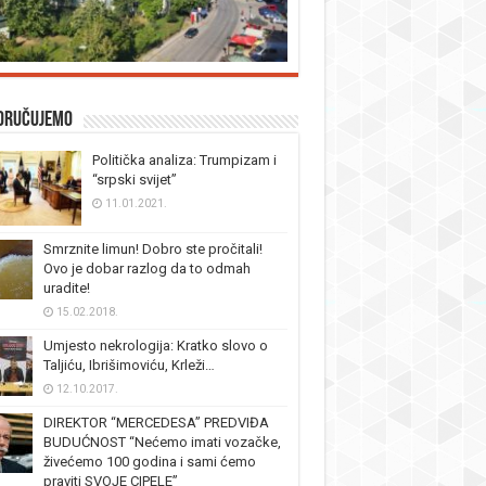
oručujemo
Politička analiza: Trumpizam i
“srpski svijet”
11.01.2021.
Smrznite limun! Dobro ste pročitali!
Ovo je dobar razlog da to odmah
uradite!
15.02.2018.
Umjesto nekrologija: Kratko slovo o
Taljiću, Ibrišimoviću, Krleži…
12.10.2017.
DIREKTOR “MERCEDESA” PREDVIĐA
BUDUĆNOST “Nećemo imati vozačke,
živećemo 100 godina i sami ćemo
praviti SVOJE CIPELE”