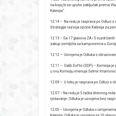
na kojoj bi se uputio zaključak prema Vl
Kalesija“.
12:14 – Na redu je rasprava po Odluci o
Strategije razvoja općine Kalesija za pe
12:13 – Sa 17 glasova ZA i 5 suzdržanih 
zakup zemljišta sa kamponirima u Gorn
12:12 – Usvojena je Odluka o obrazovan
12:11 – Galib Softić (SDP) – Komisija je
u ovu Komisiju imenuje Selmir Imamović
12:09 – U toku je rasprava po Odluci o 
12:07 – Na redu je 5.tačka dnevnog reda
rješavanje. Odluka je usvojena bez raspr
12:05 – Usvojena je Odluka o izmjenama 
Kalesija. Odluka je usvojena sa 16 glasova