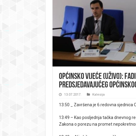
Općinsko vijeće (UŽIVO): Fad
predsjedavajućeg Općinskog
13.07.2017.
Kalesija
13:50 _ Završena je 6.redovna sjednica O
13:49 – Kao posljednja tačka dnevnog 
Zakona o porezu na promet nepokretnost