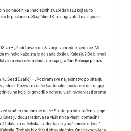
ih od načelnika i nadležnih službi da kažu koji su to
kako bi poslanici u Skupštini TK-a reagovali. U ovoj godini
GDS-a) – „Podržavam održavanje vanredne sjednice. Mi
da mi neko kaže šta je do sada došlo u Kalesiju? Da bi imali
tva sa viših nivoa vlasti, na koja građani Kalesije polažu
 NL Sead Džafić) – „Pozivam sve na jedinstvo po pitanju
 zajednici. Pozivam i naše kantonalne poslanike da reaguju.
icu na kojoj bi govorili o odnosu viših nivoa vlasti prema
 već urađen i nadam se da će Strategija biti urađena i prije
Kalesiju dođu sredstva sa viših nivoa vlasti, domaćih i
žafića za načelnika evidentan je „maćehinski odnos“
lesija. Trebalo bi održati hitnu sjednicu Općinskog vijeća