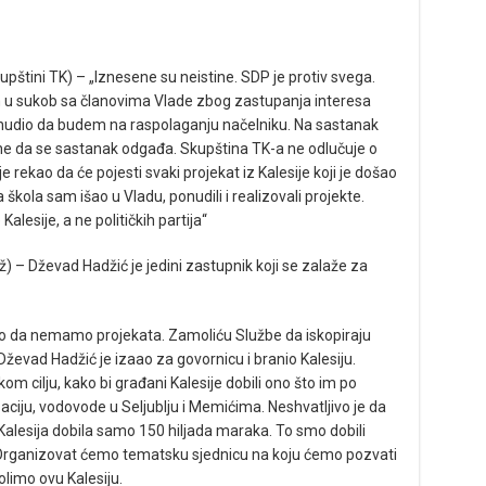
pštini TK) – „Iznesene su neistine. SDP je protiv svega.
sam u sukob sa članovima Vlade zbog zastupanja interesa
ponudio da budem na raspolaganju načelniku. Na sastanak
ne da se sastanak odgađa. Skupština TK-a ne odlučuje o
 rekao da će pojesti svaki projekat iz Kalesije koji je došao
 škola sam išao u Vladu, ponudili i realizovali projekte.
Kalesije, a ne političkih partija“
 – Dževad Hadžić je jedini zastupnik koji se zalaže za
čno da nemamo projekata. Zamoliću Službe da iskopiraju
 Dževad Hadžić je izaao za govornicu i branio Kalesiju.
 cilju, kako bi građani Kalesije dobili ono što im po
ciju, vodovode u Seljublju i Memićima. Neshvatljivo je da
 Kalesija dobila samo 150 hiljada maraka. To smo dobili
 Organizovat ćemo tematsku sjednicu na koju ćemo pozvati
olimo ovu Kalesiju.