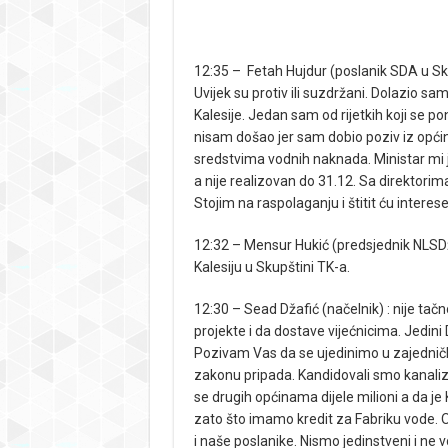
12:35 – Fetah Hujdur (poslanik SDA u Sku
Uvijek su protiv ili suzdržani. Dolazio 
Kalesije. Jedan sam od rijetkih koji se 
nisam došao jer sam dobio poziv iz opći
sredstvima vodnih naknada. Ministar mi je
a nije realizovan do 31.12. Sa direktorima
Stojim na raspolaganju i štitit ću interese 
12:32 – Mensur Hukić (predsjednik NLSDž)
Kalesiju u Skupštini TK-a.
12:30 – Sead Džafić (načelnik) : nije ta
projekte i da dostave vijećnicima. Jedini
Pozivam Vas da se ujedinimo u zajedničkom
zakonu pripada. Kandidovali smo kanaliza
se drugih općinama dijele milioni a da je
zato što imamo kredit za Fabriku vode.
i naše poslanike. Nismo jedinstveni i ne v