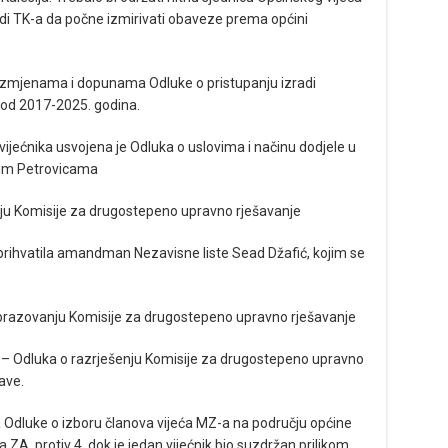
adi TK-a da počne izmirivati obaveze prema općini
 izmjenama i dopunama Odluke o pristupanju izradi
riod 2017-2025. godina.
vijećnika usvojena je Odluka o uslovima i načinu dodjele u
jim Petrovicama
ju Komisije za drugostepeno upravno rješavanje
 prihvatila amandman Nezavisne liste Sead Džafić, kojim se
obrazovanju Komisije za drugostepeno upravno rješavanje
 – Odluka o razrješenju Komisije za drugostepeno upravno
ave.
Odluke o izboru članova vijeća MZ-a na području općine
 ZA, protiv 4, dok je jedan vijećnik bio suzdržan prilikom