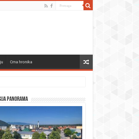
ju
Crna hronika
sija panorama