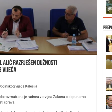
Prep
il Alić razrješen dužnosti
 vijeća
pćinskog vijeća Kalesija
reda razmatrana je radnea verzijea Zakona o dopunama
i i prava