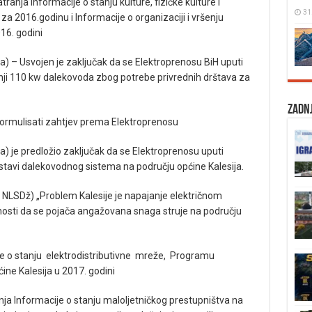
ranja Informacije o stanju kulture, fizičke kulture i
31
za 2016.godinu i Informacije o organizaciji i vršenju
16. godini
a) – Usvojen je zaključak da se Elektroprenosu BiH uputi
dnji 110 kw dalekovoda zbog potrebe privrednih drštava za
Zadnj
 formulisati zahtjev prema Elektroprenosu
a) je predložio zaključak da se Elektroprenosu uputi
stavi dalekovodnog sistema na području općine Kalesija.
 NLSDž) „Problem Kalesije je napajanje električnom
nosti da se pojača angažovana snaga struje na području
je o stanju elektrodistributivne mreže, Programu
ine Kalesija u 2017. godini
anja Informacije o stanju maloljetničkog prestupništva na