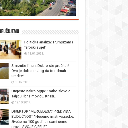
oručujemo
Politička analiza: Trumpizam i
“srpski svijet”
11.01.2021.
Smrznite limun! Dobro ste pročitali!
Ovo je dobar razlog da to odmah
uradite!
15.02.2018.
Umjesto nekrologija: Kratko slovo o
Taljiću, Ibrišimoviću, Krleži…
12.10.2017.
DIREKTOR “MERCEDESA” PREDVIĐA
BUDUĆNOST “Nećemo imati vozačke,
živećemo 100 godina i sami ćemo
praviti SVOJE CIPELE”