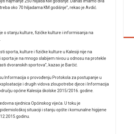
dvojiti najmanje 250 hiljada KM godišnje. Danas imamo dva
reba oko 70 hiljadama KM godišnje”, rekao je Avdić.
 o stanju kulture, fizičke kulture i informisanja na
.
i sporta, kulture i fizičke kulture u Kalesiji nije na
i sporta je na mnogo slabijem nivou u odnosu na protekle
sti dvoranskih sportova”, kazao je Barčić.
su Informacija o provođenju Protokola za postupanje u
ksploatacije i drugih vidova zloupotrebe djece i Informacija
odručju općine Kalesija školske 2015/2016. godine.
edovna sjednica Općinskog vijeća. U toku je
idemiološkoj situaciji i stanju opšte i komunalne higijene
.12.2015.godinu.