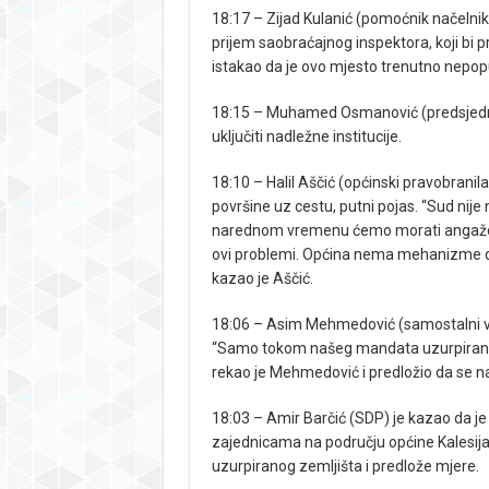
18:17 – Zijad Kulanić (pomoćnik načelnika
prijem saobraćajnog inspektora, koji bi
istakao da je ovo mjesto trenutno nepopu
18:15 – Muhamed Osmanović (predsjednik
uključiti nadležne institucije.
18:10 – Halil Aščić (općinski pravobranil
površine uz cestu, putni pojas. “Sud nij
narednom vremenu ćemo morati angažovati
ovi problemi. Općina nema mehanizme da
kazao je Aščić.
18:06 – Asim Mehmedović (samostalni vije
“Samo tokom našeg mandata uzurpirano je
rekao je Mehmedović i predložio da se n
18:03 – Amir Barčić (SDP) je kazao da je
zajednicama na području općine Kalesija
uzurpiranog zemljišta i predlože mjere.