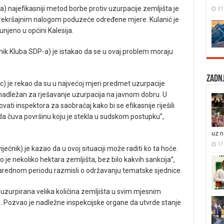
) najefikasniji metod borbe protiv uzurpacije zemljišta je
31
 prekršajnim nalogom poduzeće određene mjere. Kulanić je
njeno u općini Kalesija.
 Kluba SDP-a) je istakao da se u ovaj problem moraju
Zadnj
ac) je rekao da su u najvećoj mjeri predmet uzurpacije
e nadležan za rješavanje uzurpacija na javnom dobru. U
 inspektora za saobraćaj kako bi se efikasnije riješili
 čuva površinu koju je stekla u sudskom postupku”,
uz 
17 
ćnik) je kazao da u ovoj situaciji može raditi ko ta hoće.
 nekoliko hektara zemljišta, bez bilo kakvih sankcija”,
arednom periodu razmisli o održavanju tematske sjednice.
 uzurpirana velika količina zemljišta u svim mjesnim
. Pozvao je nadležne inspekcijske organe da utvrde stanje