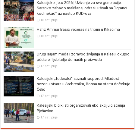
Kalesijsko ljeto 2026 | Uživanje za sve generacije:
Šarenko zabavio mališane, odrasli uživali na “Igranci
kod nekad” uz nastup KUD-ova
16 sati prije
Hafiz Ammar Bašić večeras na tribini u Kikačima
16 sati prije
Drugi sajam meda i zdravog življenja u Kalesiji okupio
pčelare i ljubitelje domaćih proizvoda
17 sati prije
Kalesijski „federalci“ saznali raspored: Mladost
sezonu otvara u Srebreniku, Bosna na startu dočekuje
Čelić
17 sati prije
Kalesijski biciklisti organizovali eko akciju čišćenja
Pješavice
17 sati prije