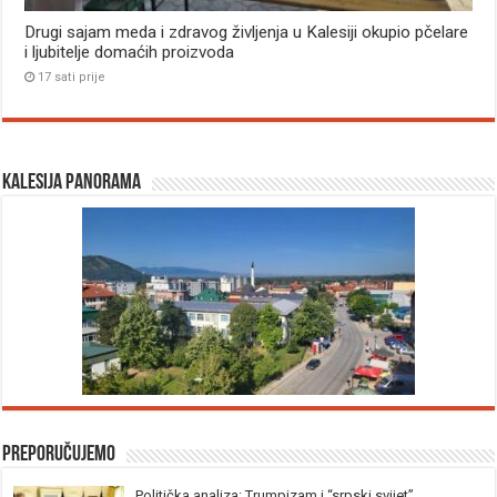
Drugi sajam meda i zdravog življenja u Kalesiji okupio pčelare
i ljubitelje domaćih proizvoda
17 sati prije
Kalesija panorama
Preporučujemo
Politička analiza: Trumpizam i “srpski svijet”