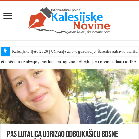
Kalesijsko ljeto 2026 | Uživanje za sve generacije: Šarenko zabavio mališa
Početna
/
Kalesija
/
Pas lutalica ugrizao odbojkašicu Bosne Edinu Hodžić
Pas lutalica ugrizao odbojkašicu Bosne