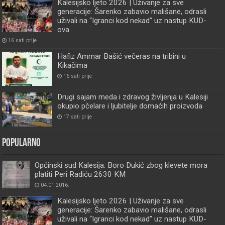
Kalesijsko ljeto 2026 | Uživanje za sve
generacije: Šarenko zabavio mališane, odrasli
uživali na “Igranci kod nekad” uz nastup KUD-
ova
16 sati prije
Hafiz Ammar Bašić večeras na tribini u
Kikačima
16 sati prije
Drugi sajam meda i zdravog življenja u Kalesiji
okupio pčelare i ljubitelje domaćih proizvoda
17 sati prije
Popularno
Općinski sud Kalesija: Boro Dukić zbog klevete mora
platiti Peri Radiću 2630 KM
04.01.2016.
Kalesijsko ljeto 2026 | Uživanje za sve
generacije: Šarenko zabavio mališane, odrasli
uživali na “Igranci kod nekad” uz nastup KUD-