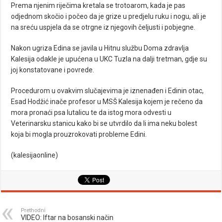
Prema njenim riječima kretala se trotoarom, kada je pas
odjednom skočio i počeo da je grize u predjelu ruku i nogu, ali je
na sreću uspjela da se otrgne iz njegovih čeljusti i pobjegne.
Nakon ugriza Edina se javila u Hitnu službu Doma zdravlja
Kalesija odakle je upućena u UKC Tuzla na dalji tretman, gdje su
joj konstatovane i povrede.
Procedurom u ovakvim slučajevima je iznenađen i Edinin otac,
Esad Hodžić inače profesor u MSŠ Kalesija kojem je rečeno da
mora pronaći psa lutalicu te da istog mora odvesti u
Veterinarsku stanicu kako bi se utvrdilo da li ima neku bolest
koja bi mogla prouzrokovati probleme Edini.
(kalesijaonline)
Prethodni
VIDEO: Iftar na bosanski način