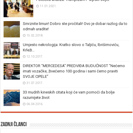
11.01.2021.
Smrznite limun! Dobro ste pročitali! Ovo je dobar razlog da to
odmah uradite!
15.02.2018.
Umjesto nekrologija: Kratko slovo o Taljiću, Ibrišimoviću,
Krleži…
12.10.2017.
DIREKTOR “MERCEDESA” PREDVIĐA BUDUĆNOST “Nećemo
imati vozačke, živećemo 100 godina i sami ćemo praviti
SVOJE CIPELE”
31.07.2017.
33 mudrih kineskih citata koji će vam pomoći da bolje
razumijete život
06.04.2016.
Zadnji članci