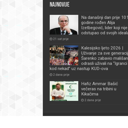
Najnovije
Na današnji dan prije 101
godine rođen Alija
Izetbegović, lider koji nije
odstupao od svojih ideal
21 sat prije
Kalesijsko ljeto 2026 |
Uživanje za sve generacij
Šarenko zabavio mališan
odrasli uživali na “Igranci
kod nekad” uz nastup KUD-ova
2 dana prije
Hafiz Ammar Bašić
večeras na tribini u
Kikačima
2 dana prije
© Kalesijske novine | Sva prava zadržana