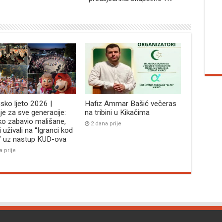
jsko ljeto 2026 |
Hafiz Ammar Bašić večeras
je za sve generacije:
na tribini u Kikačima
ko zabavio mališane,
2 dana prije
i uživali na “Igranci kod
” uz nastup KUD-ova
a prije