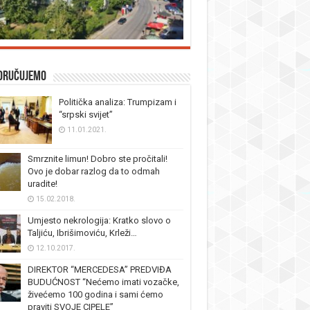
oručujemo
Politička analiza: Trumpizam i
“srpski svijet”
11.01.2021.
Smrznite limun! Dobro ste pročitali!
Ovo je dobar razlog da to odmah
uradite!
15.02.2018.
Umjesto nekrologija: Kratko slovo o
Taljiću, Ibrišimoviću, Krleži…
12.10.2017.
DIREKTOR “MERCEDESA” PREDVIĐA
BUDUĆNOST “Nećemo imati vozačke,
živećemo 100 godina i sami ćemo
praviti SVOJE CIPELE”