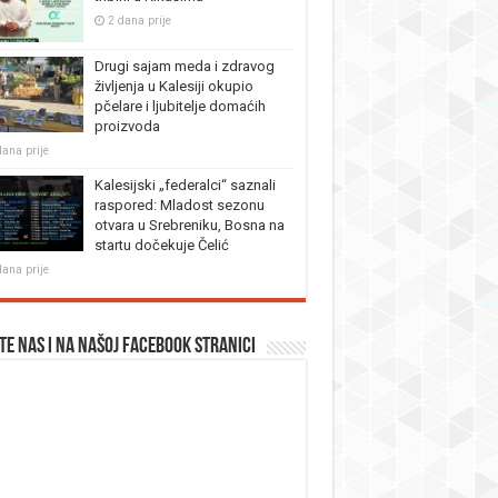
2 dana prije
Drugi sajam meda i zdravog
življenja u Kalesiji okupio
pčelare i ljubitelje domaćih
proizvoda
dana prije
Kalesijski „federalci“ saznali
raspored: Mladost sezonu
otvara u Srebreniku, Bosna na
startu dočekuje Čelić
dana prije
te nas i na našoj facebook stranici