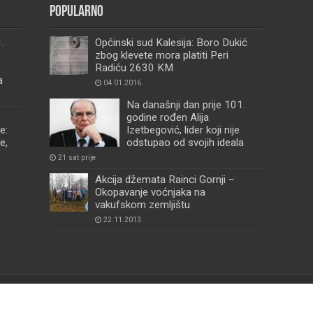
Popularno
.
Općinski sud Kalesija: Boro Dukić
zbog klevete mora platiti Peri
Radiću 2630 KM
a
04.01.2016.
Na današnji dan prije 101.
godine rođen Alija
e:
Izetbegović, lider koji nije
e,
odstupao od svojih ideala
21 sat prije
Akcija džemata Rainci Gornji –
Okopavanje voćnjaka na
vakufskom zemljištu
22.11.2013.