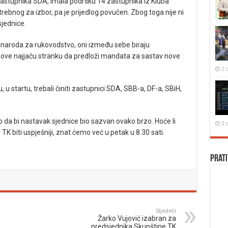
 zastupnika SDA, imala podršku 14 zastupnika iz Kluba
rebnog za izbor, pa je prijedlog povučen. Zbog toga nije ni
sjednice.
i naroda za rukovodstvo, oni između sebe biraju
zove najjaču stranku da predloži mandata za sastav nove
2 
 startu, trebali činiti zastupnici SDA, SBB-a, DF-a, SBiH,
 da bi nastavak sjednice bio sazvan ovako brzo. Hoće li
2 
 TK biti uspješniji, znat ćemo već u petak u 8.30 sati.
Prati
Sljedeći
Žarko Vujović izabran za
predsjednika Skupštine TK