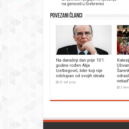
na genocid u Srebrenici
Povezani članci
Na današnji dan prije 101.
Kalesi
godine rođen Alija
Uživan
Izetbegović, lider koji nije
Šaren
odstupao od svojih ideala
odrasl
nekad
21 sat prije
2 dan