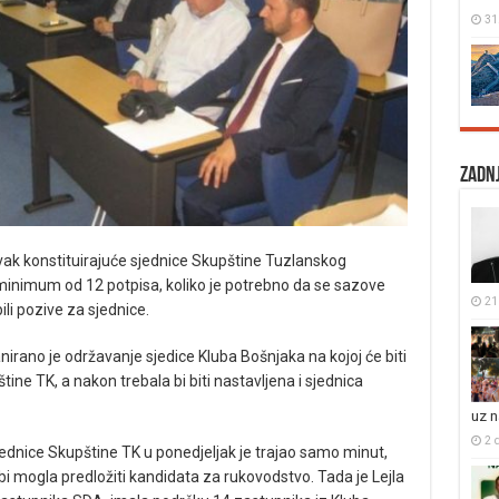
31
Zadnj
vak konstituirajuće sjednice Skupštine Tuzlanskog
 minimum od 12 potpisa, koliko je potrebno da se sazove
21 
ili pozive za sjednice.
anirano je održavanje sjedice Kluba Bošnjaka na kojoj će biti
ne TK, a nakon trebala bi biti nastavljena i sjednica
uz 
2 
ednice Skupštine TK u ponedjeljak je trajao samo minut,
 bi mogla predložiti kandidata za rukovodstvo. Tada je Lejla