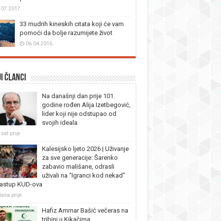
.07.2017.
33 mudrih kineskih citata koji će vam
pomoći da bolje razumijete život
06.04.2016.
i članci
Na današnji dan prije 101.
godine rođen Alija Izetbegović,
lider koji nije odstupao od
svojih ideala
sat prije
Kalesijsko ljeto 2026 | Uživanje
za sve generacije: Šarenko
zabavio mališane, odrasli
uživali na “Igranci kod nekad”
nastup KUD-ova
dana prije
Hafiz Ammar Bašić večeras na
tribini u Kikačima