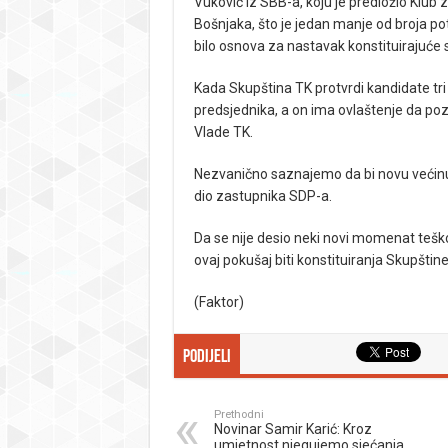
Vuković iz SBB-a, koju je predložio Klub
Bošnjaka, što je jedan manje od broja pot
bilo osnova za nastavak konstituirajuće 
Kada Skupština TK protvrdi kandidate tr
predsjednika, a on ima ovlaštenje da po
Vlade TK.
Nezvanično saznajemo da bi novu većinu, u
dio zastupnika SDP-a.
Da se nije desio neki novi momenat teško
ovaj pokušaj biti konstituiranja Skupštine
(Faktor)
Podijeli
Prethodni
Novinar Samir Karić: Kroz
umjetnost njegujemo sjećanja