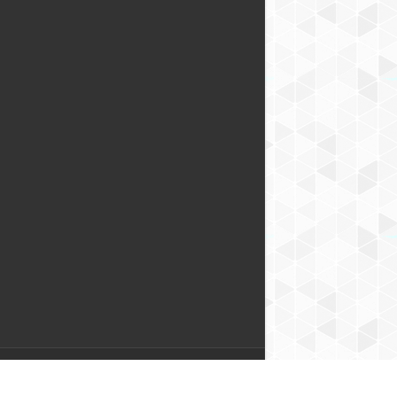
Hosting & Domene & Web aplikacije: Codelab