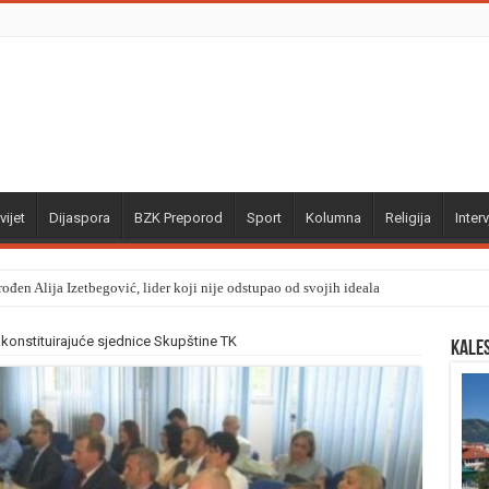
vijet
Dijaspora
BZK Preporod
Sport
Kolumna
Religija
Interv
ođen Alija Izetbegović, lider koji nije odstupao od svojih ideala
onstituirajuće sjednice Skupštine TK
Kale