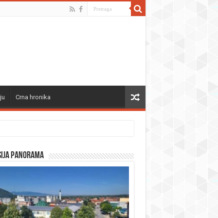
ju
Crna hronika
sija panorama