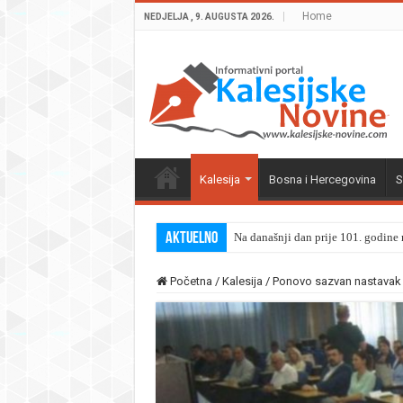
Home
NEDJELJA , 9. AUGUSTA 2026.
Kalesija
Bosna i Hercegovina
S
Aktuelno
Na današnji dan prije 101. godine r
Početna
/
Kalesija
/
Ponovo sazvan nastavak k