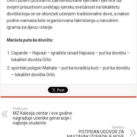
Ovim putem pozivamo zainteresovane vjernike i vjernice da
svojim prisustvom uveličaju vjersku svečanost na lokalitetu
dovišta koja će se okončati učenjem tradicionalne dove, a nakon
podne-namaza biće organizovana takmičenja u narodnim
igrama za djecu i starije.
Maršuta puta ka dovištu:
Caparde – Hajvazi – igralište iznad Hajvaza – put ka dovištu –
lokalitet dovišta Orlić.
sportski poligon Mahala – put ka lovačkoj kući – put ka dovištu
– lokalitet dovišta Orlić.
Prethodni
MZ Kalesija centar i ove godine
nagrađuje učenike generacije i
najbolje studente
Sljedeći
POTPISAN UGOVOR ZA
NASTAVAK IZGRADNJE NOVE