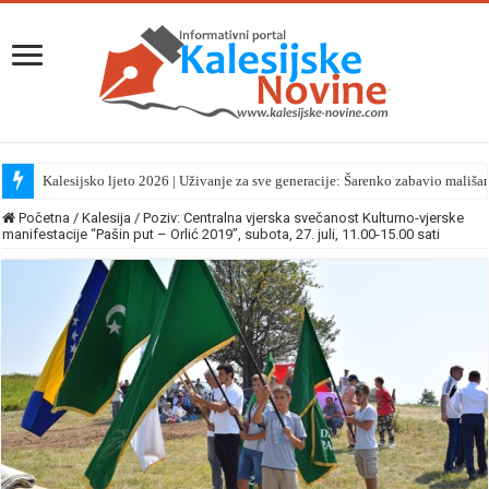
Kalesijsko ljeto 2026 | Uživanje za sve generacije: Šarenko zabavio mališa
Početna
/
Kalesija
/
Poziv: Centralna vjerska svečanost Kulturno-vjerske
manifestacije “Pašin put – Orlić 2019”, subota, 27. juli, 11.00-15.00 sati