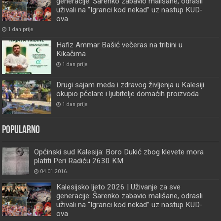
generacije: Šarenko zabavio mališane, odrasli
uživali na “Igranci kod nekad” uz nastup KUD-
ova
1 dan prije
Hafiz Ammar Bašić večeras na tribini u
Kikačima
1 dan prije
Drugi sajam meda i zdravog življenja u Kalesiji
okupio pčelare i ljubitelje domaćih proizvoda
1 dan prije
Popularno
Općinski sud Kalesija: Boro Dukić zbog klevete mora
platiti Peri Radiću 2630 KM
04.01.2016.
Kalesijsko ljeto 2026 | Uživanje za sve
generacije: Šarenko zabavio mališane, odrasli
uživali na “Igranci kod nekad” uz nastup KUD-
ova