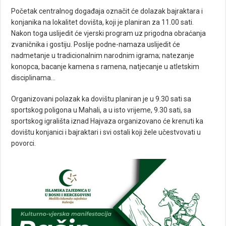
Početak centralnog događaja označit će dolazak bajraktara i
konjanika na lokalitet dovišta, koji je planiran za 11.00 sati.
Nakon toga uslijedit će vjerski program uz prigodna obraćanja
zvaničnika i gostiju. Poslije podne-namaza uslijedit će
nadmetanje u tradicionalnim narodnim igrama; natezanje
konopca, bacanje kamena s ramena, natjecanje u atletskim
disciplinama…
Organizovani polazak ka dovištu planiran je u 9.30 sati sa
sportskog poligona u Mahali, a u isto vrijeme, 9.30 sati, sa
sportskog igrališta iznad Hajvaza organizovano će krenuti ka
dovištu konjanici i bajraktari i svi ostali koji žele učestvovati u
povorci.