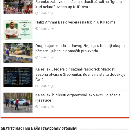
Šarenko zabavio mališane, odrasli uživali na “Igranci
kod nekad” uz nastup KUD-ova
1 dan prije
Hafiz Ammar Bašić večeras na tribini u Kikačima
1 dan prije
Drugi sajam meda i zdravog življenja u Kalesiji okupio
pčelare i ljubitelje domaćih proizvoda
1 dan prije
Kalesijski „federalci“ saznali raspored: Mladost
sezonu otvara u Srebreniku, Bosna na startu dočekuje
Čelić
1 dan prije
Kalesijski biciklisti organizovali eko akciju čišćenja
Pješavice
1 dan prije
Pratite nas i na našoj facebook stranici