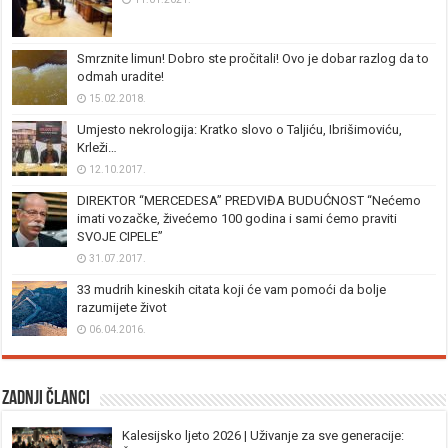
Smrznite limun! Dobro ste pročitali! Ovo je dobar razlog da to
odmah uradite!
15.02.2018.
Umjesto nekrologija: Kratko slovo o Taljiću, Ibrišimoviću,
Krleži…
12.10.2017.
DIREKTOR “MERCEDESA” PREDVIĐA BUDUĆNOST “Nećemo
imati vozačke, živećemo 100 godina i sami ćemo praviti
SVOJE CIPELE”
31.07.2017.
33 mudrih kineskih citata koji će vam pomoći da bolje
razumijete život
06.04.2016.
Zadnji članci
Kalesijsko ljeto 2026 | Uživanje za sve generacije: