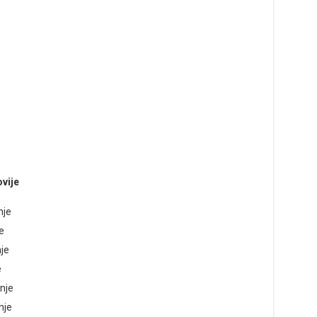
vije
nje
e
je
e
nje
nje