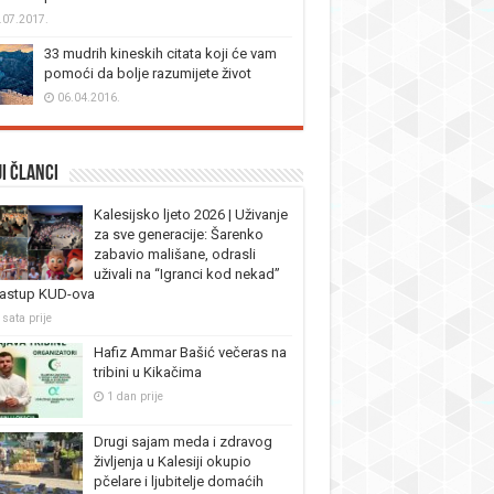
.07.2017.
33 mudrih kineskih citata koji će vam
pomoći da bolje razumijete život
06.04.2016.
i članci
Kalesijsko ljeto 2026 | Uživanje
za sve generacije: Šarenko
zabavio mališane, odrasli
uživali na “Igranci kod nekad”
nastup KUD-ova
 sata prije
Hafiz Ammar Bašić večeras na
tribini u Kikačima
1 dan prije
Drugi sajam meda i zdravog
življenja u Kalesiji okupio
pčelare i ljubitelje domaćih