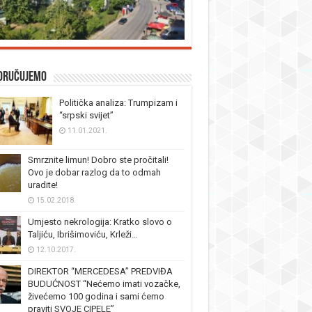
oručujemo
Politička analiza: Trumpizam i
“srpski svijet”
11.01.2021.
Smrznite limun! Dobro ste pročitali!
Ovo je dobar razlog da to odmah
uradite!
15.02.2018.
Umjesto nekrologija: Kratko slovo o
Taljiću, Ibrišimoviću, Krleži…
12.10.2017.
DIREKTOR “MERCEDESA” PREDVIĐA
BUDUĆNOST “Nećemo imati vozačke,
živećemo 100 godina i sami ćemo
praviti SVOJE CIPELE”