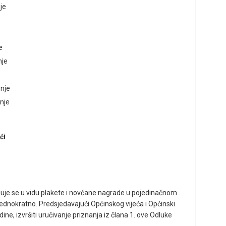
je
e
nje
e
nje
nje
ći
ljuje se u vidu plakete i novčane nagrade u pojedinačnom
ednokratno. Predsjedavajući Općinskog vijeća i Općinski
ine, izvršiti uručivanje priznanja iz člana 1. ove Odluke