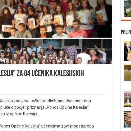
Prep
esija” za 84 učenika kalesijskih
 Kalesija kao prva tačka predloženog dnevnog reda
luke o dodjeli priznanja „Ponos Općine Kalesija“
a iz općine Kalesija.
Ponos Općine Kalesija“ učenicima završnog razreda