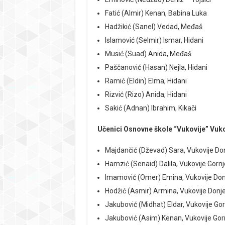
Fatić (Almir) Kenan, Babina Luka
Hadžikić (Sanel) Vedad, Međaš
Islamović (Selmir) Ismar, Hidani
Musić (Suad) Anida, Međaš
Paščanović (Hasan) Nejla, Hidani
Ramić (Eldin) Elma, Hidani
Rizvić (Rizo) Anida, Hidani
Sakić (Adnan) Ibrahim, Kikači
Učenici Osnovne škole “Vukovije” Vuko
Majdančić (Dževad) Sara, Vukovije Do
Hamzić (Senaid) Dalila, Vukovije Gornj
Imamović (Omer) Emina, Vukovije Don
Hodžić (Asmir) Armina, Vukovije Donj
Jakubović (Midhat) Eldar, Vukovije Gor
Jakubović (Asim) Kenan, Vukovije Gor