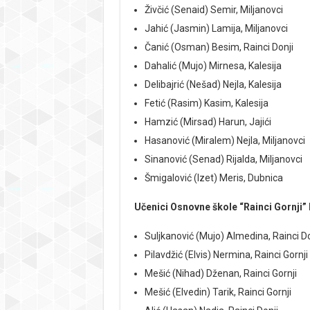
Živčić (Senaid) Semir, Miljanovci
Jahić (Jasmin) Lamija, Miljanovci
Čanić (Osman) Besim, Rainci Donji
Dahalić (Mujo) Mirnesa, Kalesija
Delibajrić (Nešad) Nejla, Kalesija
Fetić (Rasim) Kasim, Kalesija
Hamzić (Mirsad) Harun, Jajići
Hasanović (Miralem) Nejla, Miljanovci
Sinanović (Senad) Rijalda, Miljanovci
Šmigalović (Izet) Meris, Dubnica
Učenici Osnovne škole “Rainci Gornji” 
Suljkanović (Mujo) Almedina, Rainci Do
Pilavdžić (Elvis) Nermina, Rainci Gornji
Mešić (Nihad) Dženan, Rainci Gornji
Mešić (Elvedin) Tarik, Rainci Gornji