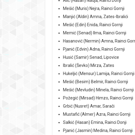
Alić (Hasan) Nadja, Rainci Donji
Mešić (Muris) Nejra, Rainci Gornji
Manjić (Aldin) Amna, Zates-Ibralići
Mešić (Edin) Enida, Rainci Gornji
Memić (Senad) Ilma, Rainci Gornji
Hasanović (Nermin) Amna, Rainci Gorn
Pjanić (Edvin) Adna, Rainci Gornji
Husić (Samir) Senad, Lipovice
Ibralić (Ševko) Mirza, Zates
Hukeljić (Mensur) Lamija, Rainci Gornji
Mešić (Besim) Belmir, Rainci Gornji
Mešić (Mevludin) Minela, Rainci Gornji
Požegić (Mirsad) Himzo, Rainci Gornji
Grbić (Nusret) Amar, Sarači
Mustafić (Almer) Azra, Rainci Gornji
Salkić (Hasan) Emina, Rainci Donji
Pjanić (Jasmin) Medina, Rainci Gornji