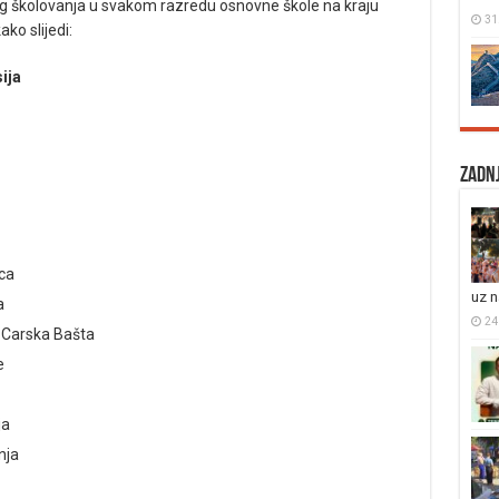
og školovanja u svakom razredu osnovne škole na kraju
31
ko slijedi:
ija
Zadnj
ca
uz 
a
24
– Carska Bašta
e
ja
nja