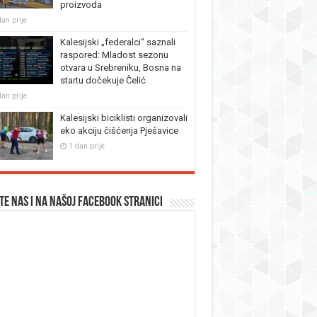
proizvoda
dan prije
Kalesijski „federalci“ saznali
raspored: Mladost sezonu
otvara u Srebreniku, Bosna na
startu dočekuje Čelić
dan prije
Kalesijski biciklisti organizovali
eko akciju čišćenja Pješavice
1 dan prije
te nas i na našoj facebook stranici