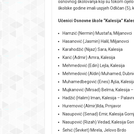
osnovnog školovanja koji su tokom cijel
školske godine imali uspjeh Odličan (5), ka
Učenici Osnovne škole “Kalesija” Kales
Hamzić (Nermin) Mustafa, Miljanovci
Hasanović (Jasmin) Halil, Miljanovci
Karahodžić (Nijaz) Sara, Kalesija
Karić (Admir) Amra, Kalesija
Mehmedović (Edin) Lejla, Kalesija
Mehmedović (Aldin) Muhamed, Dubni
Muhamedbegović (Enes) Ajša, Kalesij
Mujkanović (Mirsad) Belma, Kalesija 
Hadžić (Halim) Iman, Kalesija – Palavr
Huremović (Almir)Ilda, Prnjavor
Nasupović (Senad) Emir, Kalesija Gorn
Nasupović (Rizah) Vedad, Kalesija Gor
Šehić (Ševket) Mirela, Jelovo Brdo