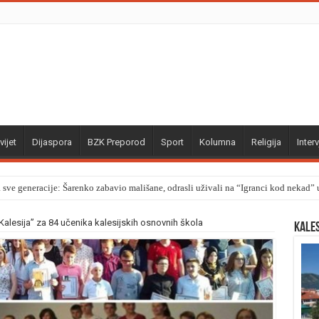
vijet
Dijaspora
BZK Preporod
Sport
Kolumna
Religija
Interv
a sve generacije: Šarenko zabavio mališane, odrasli uživali na “Igranci kod nekad
alesija” za 84 učenika kalesijskih osnovnih škola
Kale