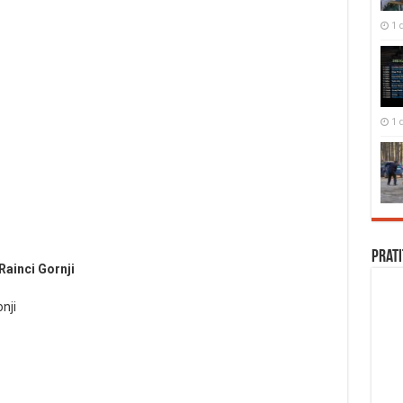
1 
1 
Prati
Rainci Gornji
nji