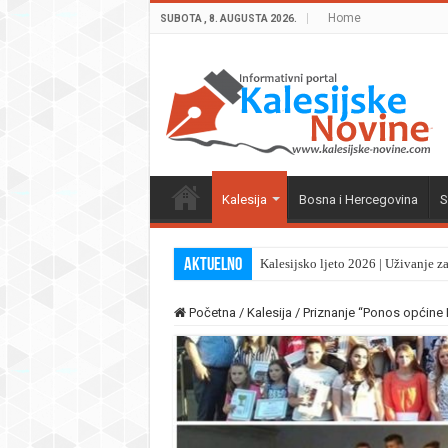
Home
SUBOTA , 8. AUGUSTA 2026.
Kalesija
Bosna i Hercegovina
S
Aktuelno
Kalesijsko ljeto 2026 | Uživanje z
Početna
/
Kalesija
/
Priznanje “Ponos općine K