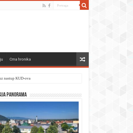
ju
Crna hronika
” uz nastup KUD-ova
sija panorama