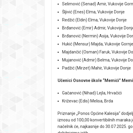
Selimović (Senad) Amir, Vukovije Gorn
Šljivić (Enes) Elma, Vukovije Donje
Redžić (Eldin) Elma, Vukovije Donje
Brđanović (Emir) Admir, Vukovije Donj
Brđanović (Nermin) Asija, Vukovije Do
Hukić (Mensur) Majda, Vukovije Gornj
Majdančić (Osman) Faruk, Vukovije Do
Mujanović (Admir) Belma, Vukovije Do
Padžić (Mirzet) Mahir, Vukovije Donje
Učenici Osnovne škole “Memići” Memi
Gačanović (Nihad) Lejla, Hrvačići
Križevac (Edis) Melisa, Brda
Priznanje „Ponos Općine Kalesija“ dodje
iznosu od 100,00 konvertibilnih maraka j
načelnik će, najkasnije do 30.07.2025. god