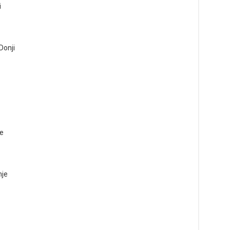
i
Donji
i
je
nje