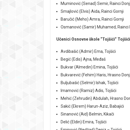
Muminović (Senad) Semir, Rainci Donj
Smajlović (Elvis) Aida, Rainci Gornji
Baručić (Meho) Amra, Rainci Gornji
Osmanović (Samir) Muhamed, Rainci 
Učenici Osnovne škole “Tojšići” Tojšić
Avdibašić (Admir) Ema, Tojšići
Begić (Edis) Ajna, Međaš
Bukvar (Almedin) Emina, Tojšići
Bukvarević (Fehim) Haris, Hrasno Don
Buljubašić (Selmir) Ishak, Tojšići
Imamović (Ramiz) Adis, Tojšići
Mehić (Zehrudin) Abdulah, Hrasno Do
Sakić (Ekrem) Harun-Aziz, Babajići
Sinanović (Aid) Belmin, Kikači
Delić (Eldin) Emira, Tojšići
Eminović (Nedžad) Deniz – Tojšići