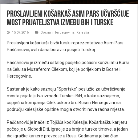
Proslavljeni košarkaš Asim Pars učvršćuje
most prijateljstva između BiH i Turske
15.07.2016.
Bosna i Hercegovina
,
Kalesija
Proslavljeni košarkaš i bivši turski reprezentativac Asim Pars
Paščanović, ovih dana boravi u posjeti Turskoj.
Paščanović je između ostalog posjetio počasni konzulat u Bursi
na čelu sa Muzaferom Cilekom, koji je porijeklom iz Bosne i
Hercegovine.
Sastanak je kako saznaju “Sportske” poslužio za učvršćivanje
mosta prijateljstva između Turske i BiH, a kako saznajemo,
uspješna kompanija Cilek uskoro bi u Bosni i Hercegovini na
području kalesijske opštine mogla otvoriti nova radna mjesta.
Paščanović je inače iz Tojšića kod Kalesije. Košarkašku karijeru
počeo je u Slobodi Diti, igrao je za brojne turske timove, a jedan
dio igračke karijere proveo je u Rusiji. Godinama je bio član