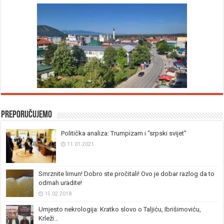
Preporučujemo
Politička analiza: Trumpizam i “srpski svijet”
11.01.2021.
Smrznite limun! Dobro ste pročitali! Ovo je dobar razlog da to
odmah uradite!
15.02.2018.
Umjesto nekrologija: Kratko slovo o Taljiću, Ibrišimoviću,
Krleži…