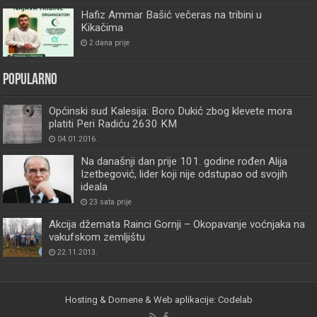
Hafiz Ammar Bašić večeras na tribini u
Kikačima
2 dana prije
Popularno
Općinski sud Kalesija: Boro Dukić zbog klevete mora
platiti Peri Radiću 2630 KM
04.01.2016.
Na današnji dan prije 101. godine rođen Alija
Izetbegović, lider koji nije odstupao od svojih
ideala
23 sata prije
Akcija džemata Rainci Gornji – Okopavanje voćnjaka na
vakufskom zemljištu
22.11.2013.
Hosting & Domene & Web aplikacije: Codelab