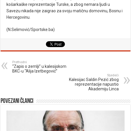
košarkaške reprezentacije Turske, a zbog nemara ljudi u
Savezu nikada nije zaigrao za svoju matičnu domovinu, Bosnu i
Hercegovinu.
(N.Selimović/Sportske.ba)
Prethodni
“Zapis o zemlji” u kalesijskom
BKC-u “Alija Izetbegović”
Sljedeći
Kalesijac Saldin Pezić zbog
reprezentacije napustio
Akademiju Linca
Povezani članci