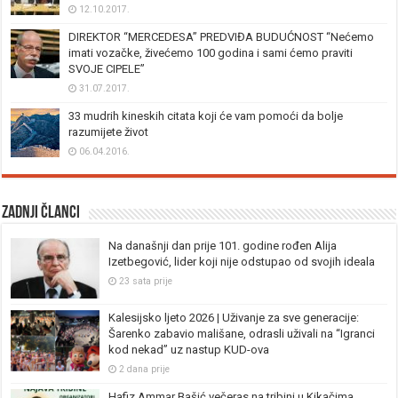
12.10.2017.
DIREKTOR “MERCEDESA” PREDVIĐA BUDUĆNOST “Nećemo
imati vozačke, živećemo 100 godina i sami ćemo praviti
SVOJE CIPELE”
31.07.2017.
33 mudrih kineskih citata koji će vam pomoći da bolje
razumijete život
06.04.2016.
Zadnji članci
Na današnji dan prije 101. godine rođen Alija
Izetbegović, lider koji nije odstupao od svojih ideala
23 sata prije
Kalesijsko ljeto 2026 | Uživanje za sve generacije:
Šarenko zabavio mališane, odrasli uživali na “Igranci
kod nekad” uz nastup KUD-ova
2 dana prije
Hafiz Ammar Bašić večeras na tribini u Kikačima