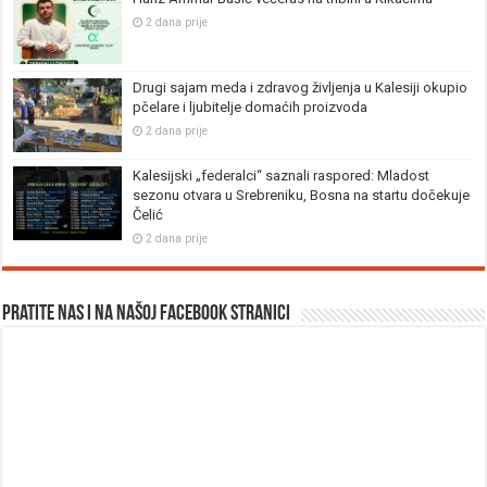
2 dana prije
Drugi sajam meda i zdravog življenja u Kalesiji okupio
pčelare i ljubitelje domaćih proizvoda
2 dana prije
Kalesijski „federalci“ saznali raspored: Mladost
sezonu otvara u Srebreniku, Bosna na startu dočekuje
Čelić
2 dana prije
Pratite nas i na našoj facebook stranici