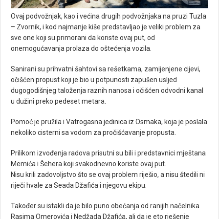
Ovaj podvožnjak, kao i većina drugih podvožnjaka na pruzi Tuzla
– Zvornik, i kod najmanje kiše predstavljao je veliki problem za
sve one koji su primorani da koriste ovaj put, od
onemogućavanja prolaza do oštećenja vozila.
Sanirani su prihvatni šahtovi sa rešetkama, zamijenjene cijevi,
očišćen propust koji je bio u potpunosti zapušen usljed
dugogodišnjeg taloženja raznih nanosa i očišćen odvodni kanal
u dužini preko pedeset metara.
Pomoć je pružila i Vatrogasna jedinica iz Osmaka, koja je poslala
nekoliko cisterni sa vodom za pročišćavanje propusta.
Prilikom izvođenja radova prisutni su bili i predstavnici mještana
Memića i Šehera koji svakodnevno koriste ovaj put.
Nisu krili zadovoljstvo što se ovaj problem riješio, a nisu štedili ni
riječi hvale za Seada Džafića i njegovu ekipu.
Također su istakli da je bilo puno obećanja od ranijih načelnika
Rasima Omerovića i Nedžada Džafića, ali da je eto rješenje