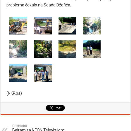
problema čekalo na Seada Džafića.
(NKP.ba)
Prethodni
Bajram sa NEON Televizijom: