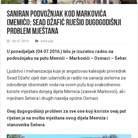
Saniran podvožnjak kod Markovića
(Memići): Sead Džafić riješio dugogodišnji
problem mještana
06.07.2016.
Kalesija
U ponedjeljak (04.07.2016.) bilo je izuzetno radno na
podvožnjaku na putu Memići – Markovići – Osmaci – Šeher.
Ljudstvo i mehanizacija koje je angažovao kalesijski privrednik
Sead Džafić cijeli dan udarnički je radilo na sanaciji sistema za
odvođenje oborinskih voda na ovom putu koji svakodnevno
koriste mještani donjeg dijela Memića (zaseok Markovići), ali i
mještani Šehera i drugih naselja općine Osmaci.
Ovaj dugogodišnji problem za sve one koji koriste ovaj put
riješen je na molbu mještana ovog dijela Memića i
stanovnika Šehera.