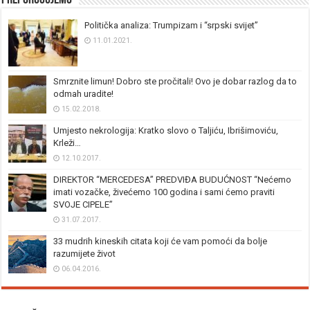
Preporučujemo
Politička analiza: Trumpizam i “srpski svijet”
11.01.2021.
Smrznite limun! Dobro ste pročitali! Ovo je dobar razlog da to
odmah uradite!
15.02.2018.
Umjesto nekrologija: Kratko slovo o Taljiću, Ibrišimoviću,
Krleži…
12.10.2017.
DIREKTOR “MERCEDESA” PREDVIĐA BUDUĆNOST “Nećemo
imati vozačke, živećemo 100 godina i sami ćemo praviti
SVOJE CIPELE”
31.07.2017.
33 mudrih kineskih citata koji će vam pomoći da bolje
razumijete život
06.04.2016.