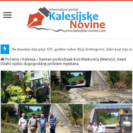
Na današnji dan prije 101. godine rođen Alija Izetbegović, lider koji nije o
Početna
/
Kalesija
/
Saniran podvožnjak kod Markovića (Memići): Sead
Džafić riješio dugogodišnji problem mještana