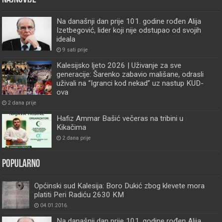
Na današnji dan prije 101. godine rođen Alija
Izetbegović, lider koji nije odstupao od svojih
ideala
9 sati prije
Kalesijsko ljeto 2026 | Uživanje za sve
generacije: Šarenko zabavio mališane, odrasli
uživali na “Igranci kod nekad” uz nastup KUD-
ova
2 dana prije
Hafiz Ammar Bašić večeras na tribini u
Kikačima
2 dana prije
Popularno
Općinski sud Kalesija: Boro Dukić zbog klevete mora
platiti Peri Radiću 2630 KM
04.01.2016.
Na današnji dan prije 101. godine rođen Alija