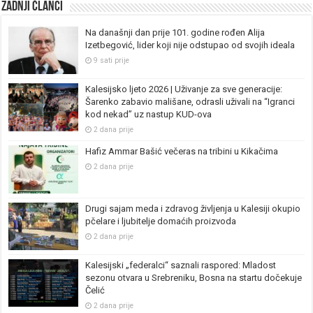
Zadnji članci
Na današnji dan prije 101. godine rođen Alija
Izetbegović, lider koji nije odstupao od svojih ideala
9 sati prije
Kalesijsko ljeto 2026 | Uživanje za sve generacije:
Šarenko zabavio mališane, odrasli uživali na “Igranci
kod nekad” uz nastup KUD-ova
2 dana prije
Hafiz Ammar Bašić večeras na tribini u Kikačima
2 dana prije
Drugi sajam meda i zdravog življenja u Kalesiji okupio
pčelare i ljubitelje domaćih proizvoda
2 dana prije
Kalesijski „federalci“ saznali raspored: Mladost
sezonu otvara u Srebreniku, Bosna na startu dočekuje
Čelić
2 dana prije