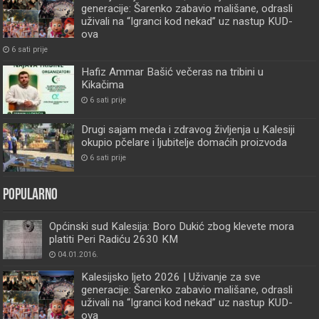
generacije: Šarenko zabavio mališane, odrasli
uživali na “Igranci kod nekad” uz nastup KUD-
ova
6 sati prije
Hafiz Ammar Bašić večeras na tribini u
Kikačima
6 sati prije
Drugi sajam meda i zdravog življenja u Kalesiji
okupio pčelare i ljubitelje domaćih proizvoda
6 sati prije
Popularno
Općinski sud Kalesija: Boro Dukić zbog klevete mora
platiti Peri Radiću 2630 KM
04.01.2016.
Kalesijsko ljeto 2026 | Uživanje za sve
generacije: Šarenko zabavio mališane, odrasli
uživali na “Igranci kod nekad” uz nastup KUD-
ova