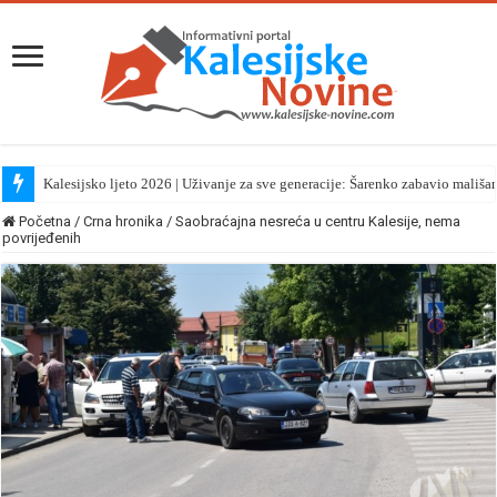
Kalesijsko ljeto 2026 | Uživanje za sve generacije: Šarenko zabavio mališa
Početna
/
Crna hronika
/
Saobraćajna nesreća u centru Kalesije, nema
povrijeđenih