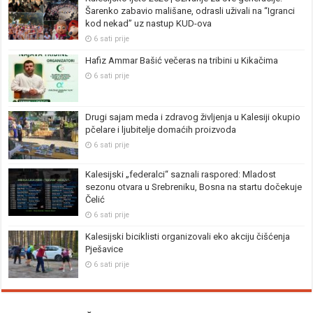
Šarenko zabavio mališane, odrasli uživali na “Igranci
kod nekad” uz nastup KUD-ova
6 sati prije
Hafiz Ammar Bašić večeras na tribini u Kikačima
6 sati prije
Drugi sajam meda i zdravog življenja u Kalesiji okupio
pčelare i ljubitelje domaćih proizvoda
6 sati prije
Kalesijski „federalci“ saznali raspored: Mladost
sezonu otvara u Srebreniku, Bosna na startu dočekuje
Čelić
6 sati prije
Kalesijski biciklisti organizovali eko akciju čišćenja
Pješavice
6 sati prije