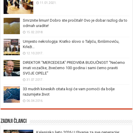
11.01.2021.
Smrznite limun! Dobro ste pročitali! Ovo je dobar razlog da to
odmah uradite!
15.02.2018.
Umjesto nekrologija: Kratko slovo o Taljiću, Ibrišimoviću,
Krleži…
12.10.2017.
DIREKTOR “MERCEDESA” PREDVIĐA BUDUĆNOST “Nećemo
imati vozačke, živećemo 100 godina i sami ćemo praviti
SVOJE CIPELE”
31.07.2017.
33 mudrih kineskih citata koji će vam pomoći da bolje
razumijete život
06.04.2016.
Zadnji članci
Kalesijsko ljeto 2026 | Uživanje za sve generacije: