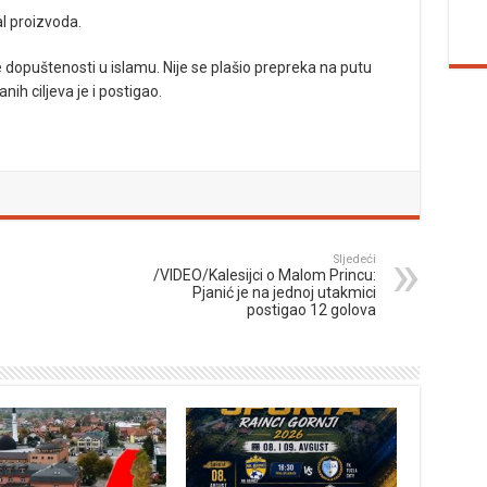
al proizvoda.
e dopuštenosti u islamu. Nije se plašio prepreka na putu
nih ciljeva je i postigao.
Sljedeći
/VIDEO/Kalesijci o Malom Princu:
Pjanić je na jednoj utakmici
postigao 12 golova