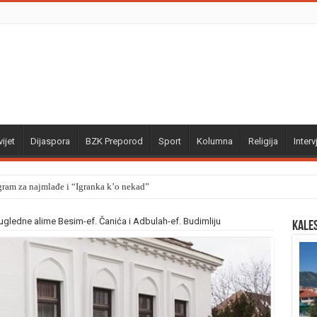
ijet
Dijaspora
BZK Preporod
Sport
Kolumna
Religija
Interv
gram za najmlađe i “Igranka k’o nekad”
ugledne alime Besim-ef. Čanića i Adbulah-ef. Budimliju
Kale