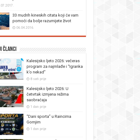
.07.2017.
33 mudrih kineskih citata koji će vam
pomoći da bolje razumijete život
06.04.2016.
i članci
Kalesijsko ljeto 2026: večeras
program za najmlađe i “Igranka
k’o nekad”
8 sati prije
Kalesijsko ljeto 2026: U
četvrtak izmjena režima
saobraćaja
1 dan prije
“Dani sporta” u Raincima
Gornjim
1 dan prije