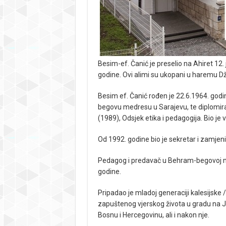
Besim-ef. Čanić je preselio na Ahiret 12. 
godine. Ovi alimi su ukopani u haremu Dži
Besim ef. Čanić rođen je 22.6.1964. godi
begovu medresu u Sarajevu, te diplomir
(1989), Odsjek etika i pedagogija. Bio je v
Od 1992. godine bio je sekretar i zamjen
Pedagog i predavač u Behram-begovoj med
godine.
Pripadao je mladoj generaciji kalesijske
zapuštenog vjerskog života u gradu na Ja
Bosnu i Hercegovinu, ali i nakon nje.