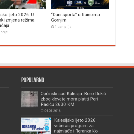
jsko ljeto 2026: U
“Dani sporta” u Raincima
ak izmjena režima
Gornjim
aćaja
1 dan prije
 prije
Popularno
Općinski sud Kalesija: Boro Dukić
zbog klevete mora platiti Peri
Radiću 2630 KM
04.01.2016.
Kalesijsko ljeto 2026:
večeras program za
najmlađe i “Igranka k’o