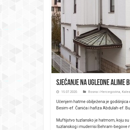
Sjećanje na ugledne alime Be
15.07.2020.
Bosna i Hercegovina
,
Kales
Učenjem hatme obilježena je godišnjica o
Besim-ef. Čanića i hafiza Abdulah-ef. Bu
Muftijstvo tuzlansko je hatmom, koju su p
tuzlanskog i muderrisi Behram-begove m