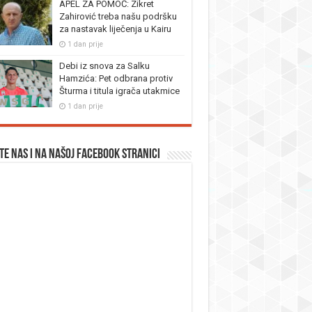
APEL ZA POMOĆ: Zikret
Zahirović treba našu podršku
za nastavak liječenja u Kairu
1 dan prije
Debi iz snova za Salku
Hamzića: Pet odbrana protiv
Šturma i titula igrača utakmice
1 dan prije
te nas i na našoj facebook stranici