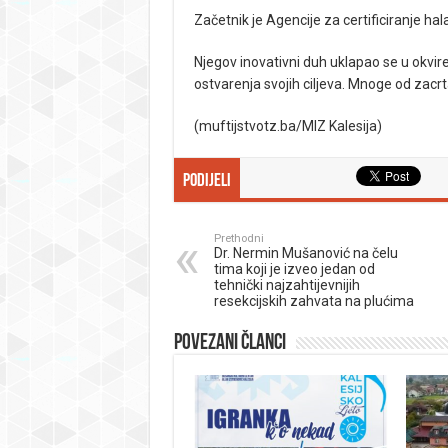
Začetnik je Agencije za certificiranje hal
Njegov inovativni duh uklapao se u okvir
ostvarenja svojih ciljeva. Mnoge od zacrta
(muftijstvotz.ba/MIZ Kalesija)
Podijeli
Prethodni
Dr. Nermin Mušanović na čelu
tima koji je izveo jedan od
tehnički najzahtijevnijih
resekcijskih zahvata na plućima
Povezani članci