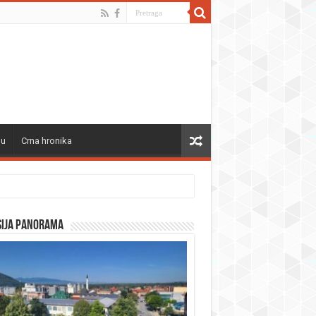
ju
Crna hronika
sija panorama