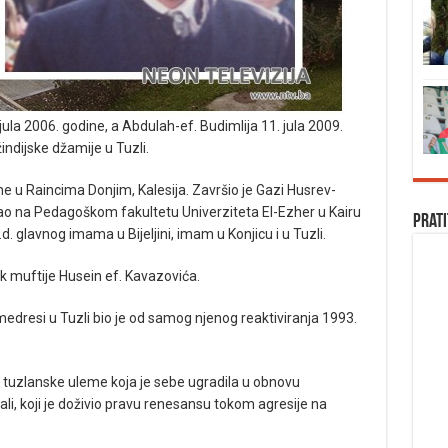
jula 2006. godine, a Abdulah-ef. Budimlija 11. jula 2009.
ndijske džamije u Tuzli.
ne u Raincima Donjim, Kalesija. Završio je Gazi Husrev-
ao na Pedagoškom fakultetu Univerziteta El-Ezher u Kairu
Prati
.d. glavnog imama u Bijeljini, imam u Konjicu i u Tuzli.
ik muftije Husein ef. Kavazovića.
resi u Tuzli bio je od samog njenog reaktiviranja 1993.
 / tuzlanske uleme koja je sebe ugradila u obnovu
li, koji je doživio pravu renesansu tokom agresije na