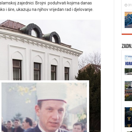
slamskoj zajednici. Brojni poduhvati kojima danas
31
o i šire, ukazuju na njihov vrijedan rad i djelovanje.
Zadnj