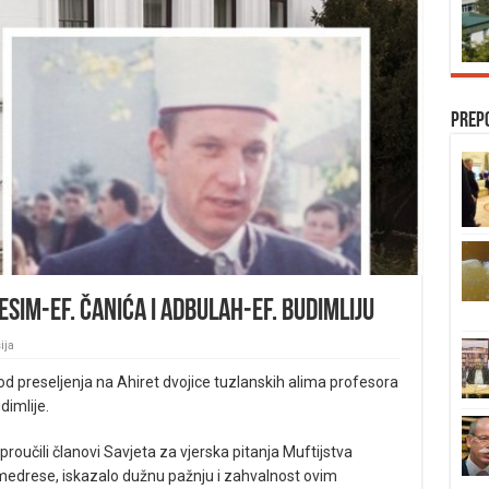
Prep
sim-ef. Čanića i Adbulah-ef. Budimliju
ija
d preseljenja na Ahiret dvojice tuzlanskih alima profesora
dimlije.
roučili članovi Savjeta za vjerska pitanja Muftijstva
edrese, iskazalo dužnu pažnju i zahvalnost ovim