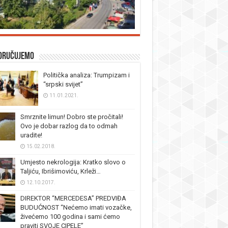
oručujemo
Politička analiza: Trumpizam i
“srpski svijet”
11.01.2021.
Smrznite limun! Dobro ste pročitali!
Ovo je dobar razlog da to odmah
uradite!
15.02.2018.
Umjesto nekrologija: Kratko slovo o
Taljiću, Ibrišimoviću, Krleži…
12.10.2017.
DIREKTOR “MERCEDESA” PREDVIĐA
BUDUĆNOST “Nećemo imati vozačke,
živećemo 100 godina i sami ćemo
praviti SVOJE CIPELE”