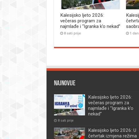
Kalesijsko ljeto 2026:
Kalesi
večeras program za
četvrt
najmlađe i “Igranka k’o nekad”
saobr
8 sati prije
1 dan
Najnovije
Kalesijsko ljeto 2026:
večeras program za
najmlađe i “Igranka k’o
nekad”
8 sati prije
Kalesijsko ljeto 2026: U
četvrtak izmjena režima