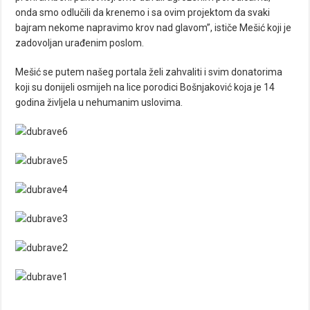
onda smo odlučili da krenemo i sa ovim projektom da svaki
bajram nekome napravimo krov nad glavom”, ističe Mešić koji je
zadovoljan urađenim poslom.
Mešić se putem našeg portala želi zahvaliti i svim donatorima
koji su donijeli osmijeh na lice porodici Bošnjaković koja je 14
godina življela u nehumanim uslovima.