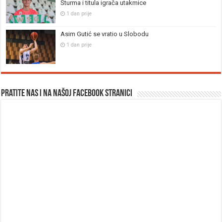
Šturma i titula igrača utakmice
1 dan prije
Asim Gutić se vratio u Slobodu
1 dan prije
Pratite nas i na našoj facebook stranici