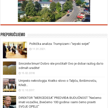
Preporučujemo
Politička analiza: Trumpizam i “srpski svijet”
11.01.2021.
Smrznite limun! Dobro ste pročitali! Ovo je dobar razlog da to
odmah uradite!
15.02.2018.
Umjesto nekrologija: Kratko slovo o Taljiću, Ibrišimoviću,
Krleži…
12.10.2017.
DIREKTOR “MERCEDESA” PREDVIĐA BUDUĆNOST “Nećemo
imati vozačke, živećemo 100 godina i sami ćemo praviti
SVOJE CIPELE”