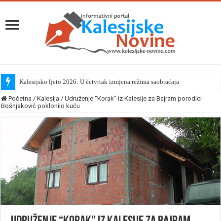
Kalesijsko ljeto 2026: U četvrtak izmjena režima saobraćaja
Početna
/
Kalesija
/
Udruženje “Korak” iz Kalesije za Bajram porodici
Bošnjaković poklonilo kuću