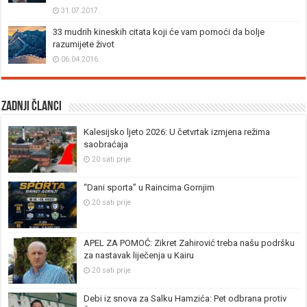
31.07.2017.
33 mudrih kineskih citata koji će vam pomoći da bolje
razumijete život
06.04.2016.
Zadnji članci
Kalesijsko ljeto 2026: U četvrtak izmjena režima
saobraćaja
20 sati prije
“Dani sporta” u Raincima Gornjim
20 sati prije
APEL ZA POMOĆ: Zikret Zahirović treba našu podršku
za nastavak liječenja u Kairu
20 sati prije
Debi iz snova za Salku Hamzića: Pet odbrana protiv