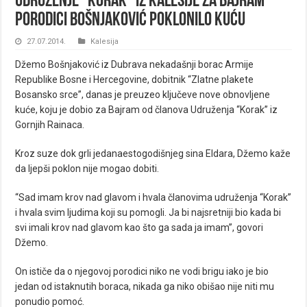
Udruženje “Korak” iz Kalesije za Bajram
porodici Bošnjaković poklonilo kuću
27.07.2014.
Kalesija
Džemo Bošnjaković iz Dubrava nekadašnji borac Armije
Republike Bosne i Hercegovine, dobitnik “Zlatne plakete
Bosansko srce”, danas je preuzeo ključeve nove obnovljene
kuće, koju je dobio za Bajram od članova Udruženja “Korak” iz
Gornjih Rainaca.
Kroz suze dok grli jedanaestogodišnjeg sina Eldara, Džemo kaže
da ljepši poklon nije mogao dobiti.
“Sad imam krov nad glavom i hvala članovima udruženja “Korak”
i hvala svim ljudima koji su pomogli. Ja bi najsretniji bio kada bi
svi imali krov nad glavom kao što ga sada ja imam”, govori
Džemo.
On ističe da o njegovoj porodici niko ne vodi brigu iako je bio
jedan od istaknutih boraca, nikada ga niko obišao nije niti mu
ponudio pomoć.