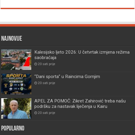
Najnovije
Kalesijsko ljeto 2026: U četvrtak izmjena režima
saobraćaja
20 sati prije
“Dani sporta” u Raincima Gornjim
20 sati prije
APEL ZA POMOĆ: Zikret Zahirović treba našu
podršku za nastavak liječenja u Kairu
20 sati prije
Popularno