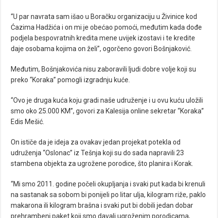
“U par navrata sam išao u Boračku organizaciju u Živinice kod
Ćazima Hadžića i on mi je obećao pomoći, međutim kada dođe
podjela bespovratnih kredita mene uvijek izostavi i te kredite
daje osobama kojima on želi”, ogorčeno govori Bošnjaković.
Međutim, Bošnjakovića nisu zaboravili ljudi dobre volje koji su
preko “Koraka” pomogli izgradnju kuće.
“Ovo je druga kuća koju gradi naše udruženje i u ovu kuću uložili
smo oko 25.000 KM”, govori za Kalesija online sekretar “Koraka”
Edis Mešić.
On ističe da je ideja za ovakav jedan projekat potekla od
udruženja “Oslonac” iz Tešnja koji su do sada napravili 23
stambena objekta za ugrožene porodice, što planira i Korak.
“Mi smo 2011. godine počeli okupljanja i svaki put kada bi krenuli
na sastanak sa sobom bi ponijeli po litar ulja, kilogram riže, paklo
makarona ili kilogram brašna i svaki put bi dobili jedan dobar
prehrambeni paket koji smo davali ugroženim porodicama,