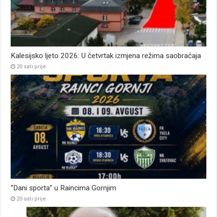
Kalesijsko ljeto 2026: U četvrtak izmjena režima saobraćaja
20 sati prije
“Dani sporta” u Raincima Gornjim
20 sati prije