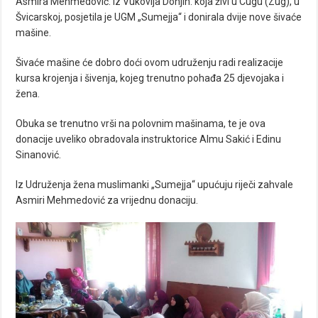
Asmira Mehmedović. iz Vukovija Donjih. koja živi u Cugu (Zug), u
Švicarskoj, posjetila je UGM „Sumejja“ i donirala dvije nove šivaće
mašine.
Šivaće mašine će dobro doći ovom udruženju radi realizacije
kursa krojenja i šivenja, kojeg trenutno pohađa 25 djevojaka i
žena.
Obuka se trenutno vrši na polovnim mašinama, te je ova
donacije uveliko obradovala instruktorice Almu Sakić i Edinu
Sinanović.
Iz Udruženja žena muslimanki „Sumejja“ upućuju riječi zahvale
Asmiri Mehmedović za vrijednu donaciju.