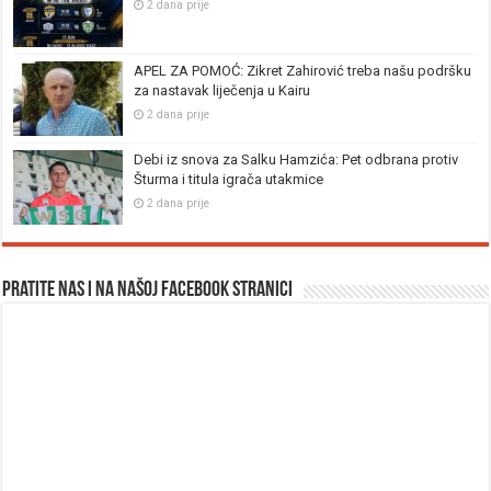
2 dana prije
APEL ZA POMOĆ: Zikret Zahirović treba našu podršku
za nastavak liječenja u Kairu
2 dana prije
Debi iz snova za Salku Hamzića: Pet odbrana protiv
Šturma i titula igrača utakmice
2 dana prije
Pratite nas i na našoj facebook stranici