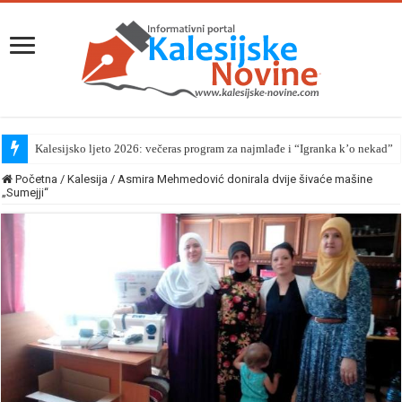
Kalesijsko ljeto 2026: večeras program za najmlađe i “Igranka k’o nekad”
Početna
/
Kalesija
/
Asmira Mehmedović donirala dvije šivaće mašine
„Sumejji“