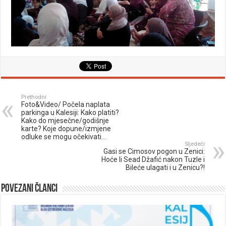
Prethodni
Foto&Video/ Počela naplata
parkinga u Kalesiji: Kako platiti?
Kako do mjesečne/godišnje
karte? Koje dopune/izmjene
odluke se mogu očekivati…
Sljedeći
Gasi se Cimosov pogon u Zenici:
Hoće li Sead Džafić nakon Tuzle i
Bileće ulagati i u Zenicu?!
Povezani članci