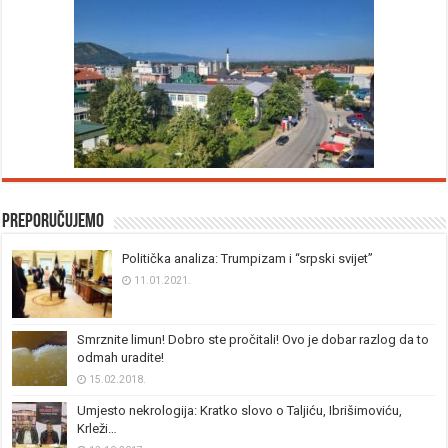
Preporučujemo
Politička analiza: Trumpizam i “srpski svijet”
11.01.2021.
Smrznite limun! Dobro ste pročitali! Ovo je dobar razlog da to
odmah uradite!
15.02.2018.
Umjesto nekrologija: Kratko slovo o Taljiću, Ibrišimoviću,
Krleži…