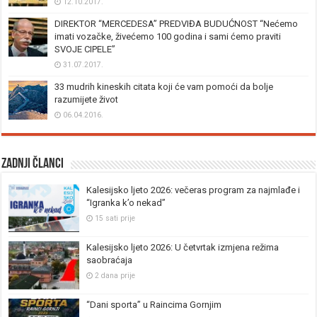
12.10.2017.
DIREKTOR “MERCEDESA” PREDVIĐA BUDUĆNOST “Nećemo
imati vozačke, živećemo 100 godina i sami ćemo praviti
SVOJE CIPELE”
31.07.2017.
33 mudrih kineskih citata koji će vam pomoći da bolje
razumijete život
06.04.2016.
Zadnji članci
Kalesijsko ljeto 2026: večeras program za najmlađe i
“Igranka k’o nekad”
15 sati prije
Kalesijsko ljeto 2026: U četvrtak izmjena režima
saobraćaja
2 dana prije
“Dani sporta” u Raincima Gornjim