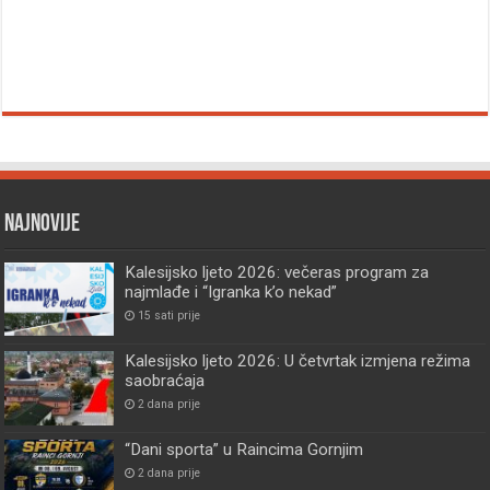
Najnovije
Kalesijsko ljeto 2026: večeras program za
najmlađe i “Igranka k’o nekad”
15 sati prije
Kalesijsko ljeto 2026: U četvrtak izmjena režima
saobraćaja
2 dana prije
“Dani sporta” u Raincima Gornjim
2 dana prije