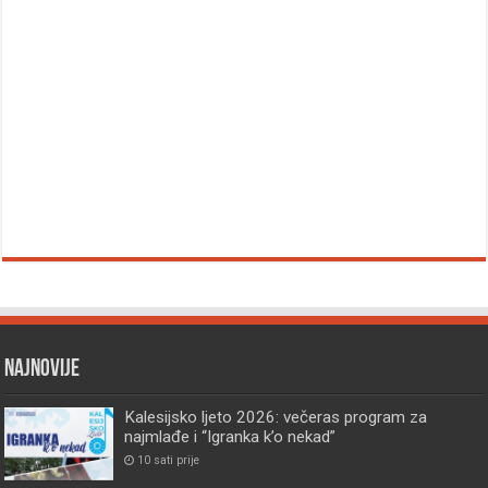
Najnovije
Kalesijsko ljeto 2026: večeras program za
najmlađe i “Igranka k’o nekad”
10 sati prije