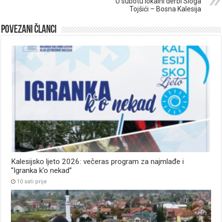
U subotu lokalni derbi Sloga
Tojšići – Bosna Kalesija
Povezani članci
Kalesijsko ljeto 2026: večeras program za najmlađe i
“Igranka k’o nekad”
10 sati prije