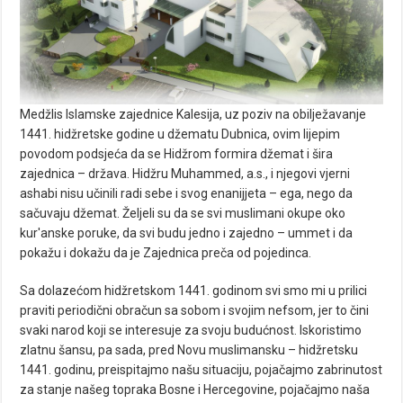
Medžlis Islamske zajednice Kalesija, uz poziv na obilježavanje
1441. hidžretske godine u džematu Dubnica, ovim lijepim
povodom podsjeća da se Hidžrom formira džemat i šira
zajednica – država. Hidžru Muhammed, a.s., i njegovi vjerni
ashabi nisu učinili radi sebe i svog enanijjeta – ega, nego da
sačuvaju džemat. Željeli su da se svi muslimani okupe oko
kur'anske poruke, da svi budu jedno i zajedno – ummet i da
pokažu i dokažu da je Zajednica preča od pojedinca.
Sa dolazećom hidžretskom 1441. godinom svi smo mi u prilici
praviti periodični obračun sa sobom i svojim nefsom, jer to čini
svaki narod koji se interesuje za svoju budućnost. Iskoristimo
zlatnu šansu, pa sada, pred Novu muslimansku – hidžretsku
1441. godinu, preispitajmo našu situaciju, pojačajmo zabrinutost
za stanje našeg topraka Bosne i Hercegovine, pojačajmo naša