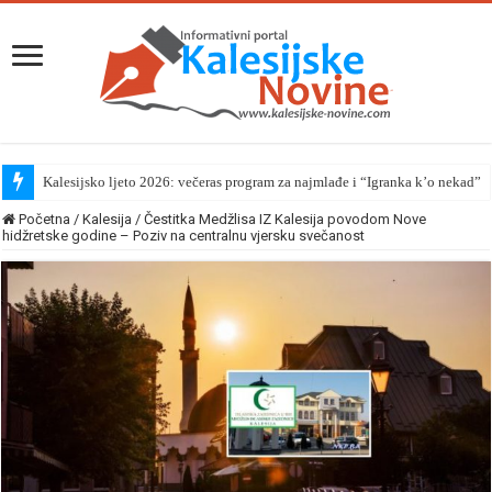
Kalesijsko ljeto 2026: večeras program za najmlađe i “Igranka k’o nekad”
Početna
/
Kalesija
/
Čestitka Medžlisa IZ Kalesija povodom Nove
hidžretske godine – Poziv na centralnu vjersku svečanost