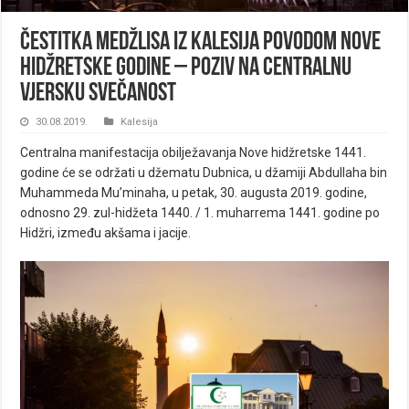
Čestitka Medžlisa IZ Kalesija povodom Nove
hidžretske godine – Poziv na centralnu
vjersku svečanost
30.08.2019.
Kalesija
Centralna manifestacija obilježavanja Nove hidžretske 1441.
godine će se održati u džematu Dubnica, u džamiji Abdullaha bin
Muhammeda Mu’minaha, u petak, 30. augusta 2019. godine,
odnosno 29. zul-hidžeta 1440. / 1. muharrema 1441. godine po
Hidžri, između akšama i jacije.