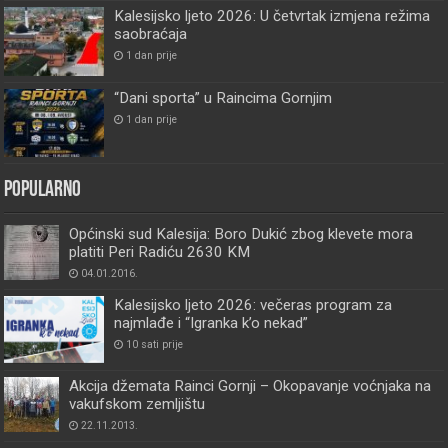
Kalesijsko ljeto 2026: U četvrtak izmjena režima
saobraćaja
1 dan prije
“Dani sporta” u Raincima Gornjim
1 dan prije
Popularno
Općinski sud Kalesija: Boro Dukić zbog klevete mora
platiti Peri Radiću 2630 KM
04.01.2016.
Kalesijsko ljeto 2026: večeras program za
najmlađe i “Igranka k’o nekad”
10 sati prije
Akcija džemata Rainci Gornji – Okopavanje voćnjaka na
vakufskom zemljištu
22.11.2013.