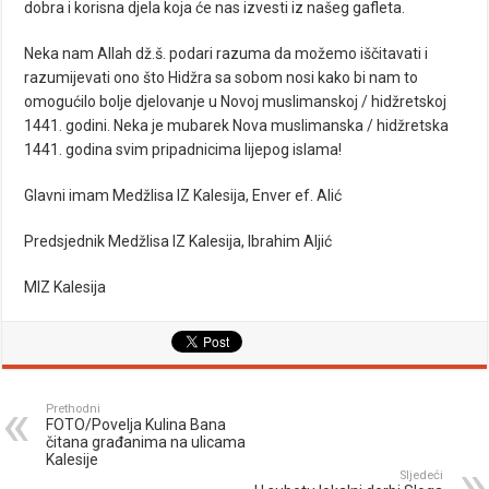
dobra i korisna djela koja će nas izvesti iz našeg gafleta.
Neka nam Allah dž.š. podari razuma da možemo iščitavati i
razumijevati ono što Hidžra sa sobom nosi kako bi nam to
omogućilo bolje djelovanje u Novoj muslimanskoj / hidžretskoj
1441. godini. Neka je mubarek Nova muslimanska / hidžretska
1441. godina svim pripadnicima lijepog islama!
Glavni imam Medžlisa IZ Kalesija, Enver ef. Alić
Predsjednik Medžlisa IZ Kalesija, Ibrahim Aljić
MIZ Kalesija
Prethodni
FOTO/Povelja Kulina Bana
čitana građanima na ulicama
Kalesije
Sljedeći