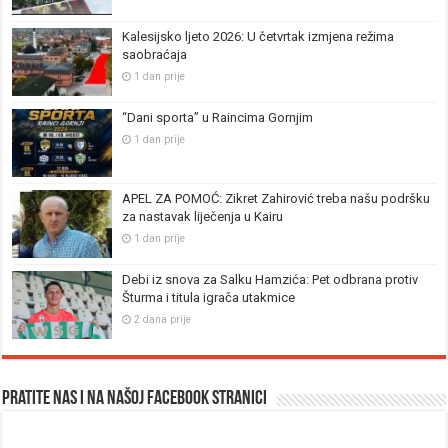
Kalesijsko ljeto 2026: U četvrtak izmjena režima
saobraćaja
1 dan prije
“Dani sporta” u Raincima Gornjim
1 dan prije
APEL ZA POMOĆ: Zikret Zahirović treba našu podršku
za nastavak liječenja u Kairu
1 dan prije
Debi iz snova za Salku Hamzića: Pet odbrana protiv
Šturma i titula igrača utakmice
2 dana prije
Pratite nas i na našoj facebook stranici