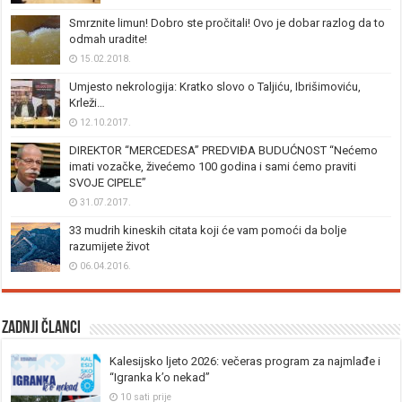
Smrznite limun! Dobro ste pročitali! Ovo je dobar razlog da to
odmah uradite!
15.02.2018.
Umjesto nekrologija: Kratko slovo o Taljiću, Ibrišimoviću,
Krleži…
12.10.2017.
DIREKTOR “MERCEDESA” PREDVIĐA BUDUĆNOST “Nećemo
imati vozačke, živećemo 100 godina i sami ćemo praviti
SVOJE CIPELE”
31.07.2017.
33 mudrih kineskih citata koji će vam pomoći da bolje
razumijete život
06.04.2016.
Zadnji članci
Kalesijsko ljeto 2026: večeras program za najmlađe i
“Igranka k’o nekad”
10 sati prije