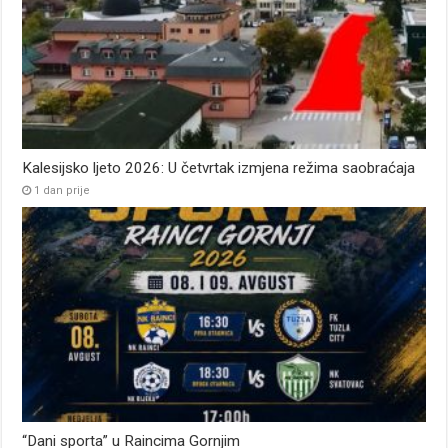
Kalesijsko ljeto 2026: U četvrtak izmjena režima saobraćaja
1 dan prije
“Dani sporta” u Raincima Gornjim