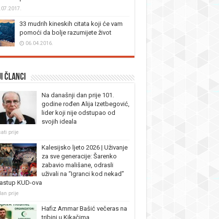
.07.2017.
33 mudrih kineskih citata koji će vam
pomoći da bolje razumijete život
06.04.2016.
i članci
Na današnji dan prije 101.
godine rođen Alija Izetbegović,
lider koji nije odstupao od
svojih ideala
ati prije
Kalesijsko ljeto 2026 | Uživanje
za sve generacije: Šarenko
zabavio mališane, odrasli
uživali na “Igranci kod nekad”
nastup KUD-ova
dan prije
Hafiz Ammar Bašić večeras na
tribini u Kikačima