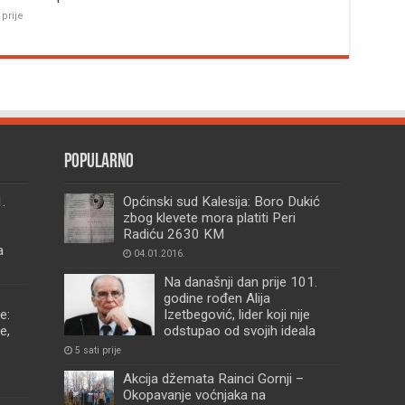
 prije
Popularno
.
Općinski sud Kalesija: Boro Dukić
zbog klevete mora platiti Peri
Radiću 2630 KM
a
04.01.2016.
Na današnji dan prije 101.
godine rođen Alija
e:
Izetbegović, lider koji nije
e,
odstupao od svojih ideala
5 sati prije
Akcija džemata Rainci Gornji –
Okopavanje voćnjaka na