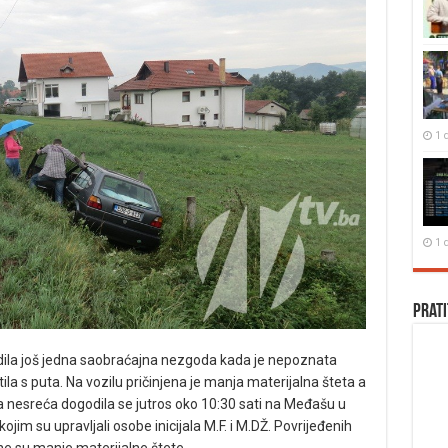
1 
1 
Prati
dila još jedna saobraćajna nezgoda kada je nepoznata
ila s puta. Na vozilu pričinjena je manja materijalna šteta a
na nesreća dogodila se jutros oko 10:30 sati na Međašu u
jim su upravljali osobe inicijala M.F. i M.DŽ. Povrijeđenih
ene su manje materijalne štete.