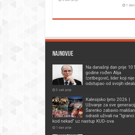
1 dan
Najnovije
Na današnji dan prije 101
godine rođen Alija
Izetbegović, lider koji nije
odstupao od svojih ideal
5 sati prije
Kalesijsko ljeto 2026 |
Uživanje za sve generacij
Šarenko zabavio mališan
odrasli uživali na “Igranci
kod nekad” uz nastup KUD-ova
1 dan prije