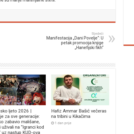
Sljedeći
Manifestacija „Dani Povelje“: U
petak promocija knjige
„Hanefijski fikh“
jsko ljeto 2026 |
Hafiz Ammar Bašić večeras
je za sve generacije:
na tribini u Kikačima
ko zabavio mališane,
1 dan prije
i uživali na “Igranci kod
” uz nastup KUD-ova