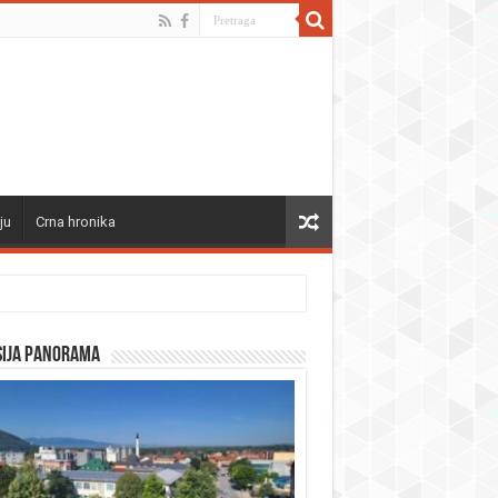
ju
Crna hronika
sija panorama