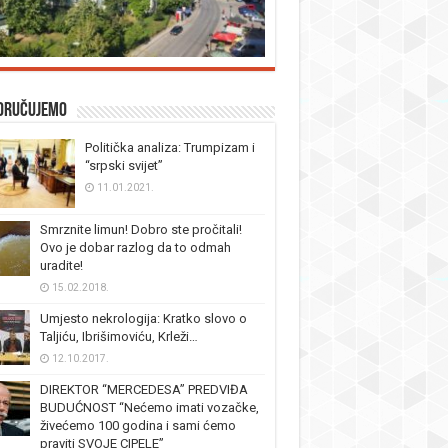
oručujemo
Politička analiza: Trumpizam i
“srpski svijet”
11.01.2021.
Smrznite limun! Dobro ste pročitali!
Ovo je dobar razlog da to odmah
uradite!
15.02.2018.
Umjesto nekrologija: Kratko slovo o
Taljiću, Ibrišimoviću, Krleži…
12.10.2017.
DIREKTOR “MERCEDESA” PREDVIĐA
BUDUĆNOST “Nećemo imati vozačke,
živećemo 100 godina i sami ćemo
praviti SVOJE CIPELE”