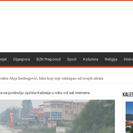
vijet
Dijaspora
BZK Preporod
Sport
Kolumna
Religija
Interv
ođen Alija Izetbegović, lider koji nije odstupao od svojih ideala
će na području općine Kalesija u roku od sat vremena
Kale