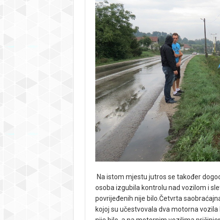
Na istom mjestu jutros se također dogo
osoba izgubila kontrolu nad vozilom i slet
povrijeđenih nije bilo.Četvrta saobraćaj
kojoj su učestvovala dva motorna vozila ko
nije bilo, a na motornim vozilima pričinj