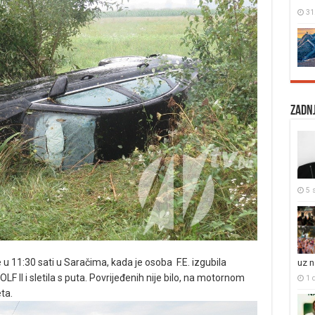
31
Zadnj
5 s
 11:30 sati u Saračima, kada je osoba F.E. izgubila
uz 
II i sletila s puta. Povrijeđenih nije bilo, na motornom
1 
ta.