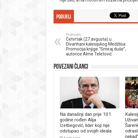
Podijeli
Prethodni
Četvrtak (27.avgusta) u
Divanhani kalesijskog Medžlisa:
Promocija knjige “Smiraj duše”,
autorice Alme Teletović
Povezani članci
Na današnji dan prije 101.
Kalesi
godine rođen Alija
Uživan
Izetbegović, lider koji nije
Šaren
odstupao od svojih ideala
odrasl
nekad
5 sati prije