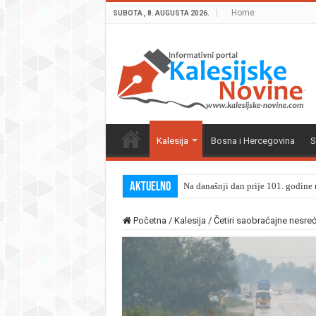
Home
SUBOTA , 8. AUGUSTA 2026.
Kalesija
Bosna i Hercegovina
S
Aktuelno
Na današnji dan prije 101. godine r
Početna
/
Kalesija
/
Četiri saobraćajne nesre