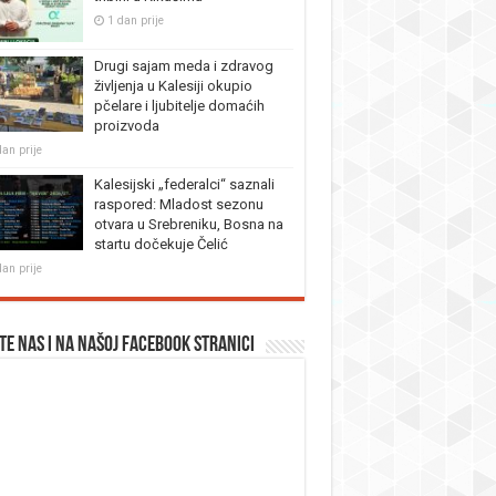
1 dan prije
Drugi sajam meda i zdravog
življenja u Kalesiji okupio
pčelare i ljubitelje domaćih
proizvoda
dan prije
Kalesijski „federalci“ saznali
raspored: Mladost sezonu
otvara u Srebreniku, Bosna na
startu dočekuje Čelić
dan prije
te nas i na našoj facebook stranici