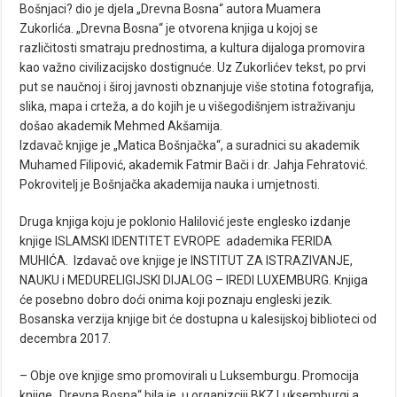
Bošnjaci? dio je djela „Drevna Bosna“ autora Muamera
Zukorlića. „Drevna Bosna“ je otvorena knjiga u kojoj se
različitosti smatraju prednostima, a kultura dijaloga promovira
kao važno civilizacijsko dostignuće. Uz Zukorlićev tekst, po prvi
put se naučnoj i široj javnosti obznanjuje više stotina fotografija,
slika, mapa i crteža, a do kojih je u višegodišnjem istraživanju
došao akademik Mehmed Akšamija.
Izdavač knjige je „Matica Bošnjačka“, a suradnici su akademik
Muhamed Filipović, akademik Fatmir Bači i dr. Jahja Fehratović.
Pokrovitelj je Bošnjačka akademija nauka i umjetnosti.
Druga knjiga koju je poklonio Halilović jeste englesko izdanje
knjige ISLAMSKI IDENTITET EVROPE adademika FERIDA
MUHIĆA. Izdavač ove knjige je INSTITUT ZA ISTRAZIVANJE,
NAUKU i MEDURELIGIJSKI DIJALOG – IREDI LUXEMBURG. Knjiga
će posebno dobro doći onima koji poznaju engleski jezik.
Bosanska verzija knjige bit će dostupna u kalesijskoj biblioteci od
decembra 2017.
– Obje ove knjige smo promovirali u Luksemburgu. Promocija
knjige „Drevna Bosna“ bila je u organizciji BKZ Luksemburgi,a