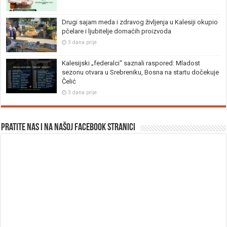
Drugi sajam meda i zdravog življenja u Kalesiji okupio
pčelare i ljubitelje domaćih proizvoda
3 dana prije
Kalesijski „federalci“ saznali raspored: Mladost
sezonu otvara u Srebreniku, Bosna na startu dočekuje
Čelić
3 dana prije
Pratite nas i na našoj facebook stranici