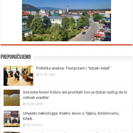
Preporučujemo
Politička analiza: Trumpizam i “srpski svijet”
11.01.2021.
Smrznite limun! Dobro ste pročitali! Ovo je dobar razlog da to
odmah uradite!
15.02.2018.
Umjesto nekrologija: Kratko slovo o Taljiću, Ibrišimoviću,
Krleži…
12.10.2017.