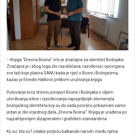
– Knjiga “Drevna Bosna” vrlo je značajna za identitet Bošnjaka.
Značajna je i zbog toga što razobličava, razotkriva i opovrgava
sve laži koje plasira SANU kada je riječ o Bosni i Bošnjacima,
kazao je Elvedin Halilović prilikom uručivanja knjiga.
Putovanje kroz drevnu povijest Bosne i Bošnjaka s ciljem
utvrđivanja istine i razotkrivanja najosjetljivijih elemenata
bošnjačkog identiteta koji su do sada površno prikazivani samo
jedan je dio vrijednog djela „Drevna Bosna“. Knjiga je urađena po
najzahtjevnijim dizajnerskim i grafičkim standardima.
Ko su’ šta su? odakle potječu balkanski narodi i među njima