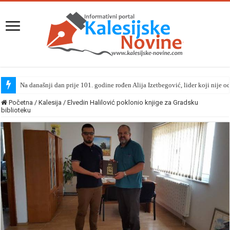
Na današnji dan prije 101. godine rođen Alija Izetbegović, lider koji nije o
Početna
/
Kalesija
/
Elvedin Halilović poklonio knjige za Gradsku
biblioteku