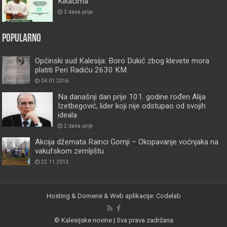
Kikačima
3 dana prije
Popularno
Općinski sud Kalesija: Boro Dukić zbog klevete mora
platiti Peri Radiću 2630 KM
04.01.2016.
Na današnji dan prije 101. godine rođen Alija
Izetbegović, lider koji nije odstupao od svojih
ideala
2 dana prije
Akcija džemata Rainci Gornji – Okopavanje voćnjaka na
vakufskom zemljištu
22.11.2013.
Hosting & Domene & Web aplikacije: Codelab
© Kalesijske novine | Sva prava zadržana