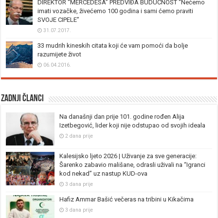
DIREKTOR “MERCEDESA” PREDVIĐA BUDUĆNOST “Nećemo
imati vozačke, živećemo 100 godina i sami ćemo praviti
SVOJE CIPELE”
31.07.2017.
33 mudrih kineskih citata koji će vam pomoći da bolje
razumijete život
06.04.2016.
Zadnji članci
Na današnji dan prije 101. godine rođen Alija
Izetbegović, lider koji nije odstupao od svojih ideala
2 dana prije
Kalesijsko ljeto 2026 | Uživanje za sve generacije:
Šarenko zabavio mališane, odrasli uživali na “Igranci
kod nekad” uz nastup KUD-ova
3 dana prije
Hafiz Ammar Bašić večeras na tribini u Kikačima
3 dana prije