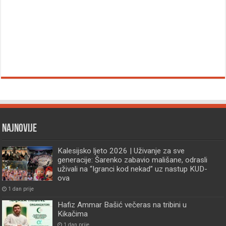
Najnovije
Kalesijsko ljeto 2026 | Uživanje za sve
generacije: Šarenko zabavio mališane, odrasli
uživali na “Igranci kod nekad” uz nastup KUD-
ova
1 dan prije
Hafiz Ammar Bašić večeras na tribini u
Kikačima
1 dan prije