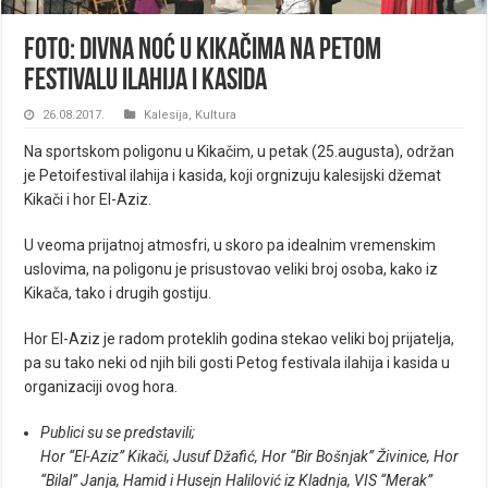
FOTO: Divna noć u Kikačima na Petom
festivalu ilahija i kasida
26.08.2017.
Kalesija
,
Kultura
Na sportskom poligonu u Kikačim, u petak (25.augusta), održan
je Petoifestival ilahija i kasida, koji orgnizuju kalesijski džemat
Kikači i hor El-Aziz.
U veoma prijatnoj atmosfri, u skoro pa idealnim vremenskim
uslovima, na poligonu je prisustovao veliki broj osoba, kako iz
Kikača, tako i drugih gostiju.
Hor El-Aziz je radom proteklih godina stekao veliki boj prijatelja,
pa su tako neki od njih bili gosti Petog festivala ilahija i kasida u
organizaciji ovog hora.
Publici su se predstavili;
Hor “El-Aziz” Kikači, Jusuf Džafić, Hor “Bir Bošnjak” Živinice, Hor
“Bilal” Janja, Hamid i Husejn Halilović iz Kladnja, VIS “Merak”