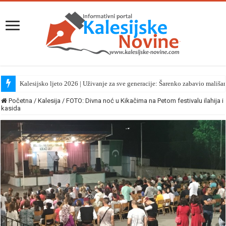
Kalesijsko ljeto 2026 | Uživanje za sve generacije: Šarenko zabavio mališa
Početna
/
Kalesija
/
FOTO: Divna noć u Kikačima na Petom festivalu ilahija i
kasida