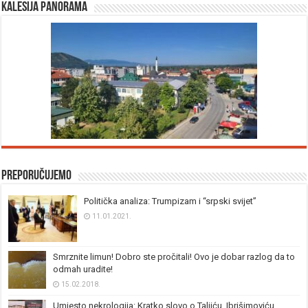
Kalesija panorama
Preporučujemo
Politička analiza: Trumpizam i “srpski svijet”
11.01.2021.
Smrznite limun! Dobro ste pročitali! Ovo je dobar razlog da to
odmah uradite!
15.02.2018.
Umjesto nekrologija: Kratko slovo o Taljiću, Ibrišimoviću,