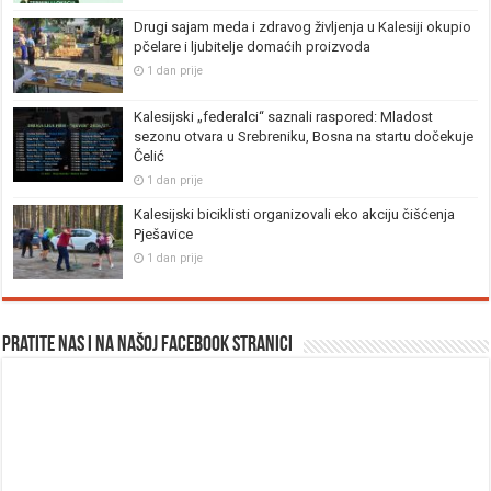
Drugi sajam meda i zdravog življenja u Kalesiji okupio
pčelare i ljubitelje domaćih proizvoda
1 dan prije
Kalesijski „federalci“ saznali raspored: Mladost
sezonu otvara u Srebreniku, Bosna na startu dočekuje
Čelić
1 dan prije
Kalesijski biciklisti organizovali eko akciju čišćenja
Pješavice
1 dan prije
Pratite nas i na našoj facebook stranici