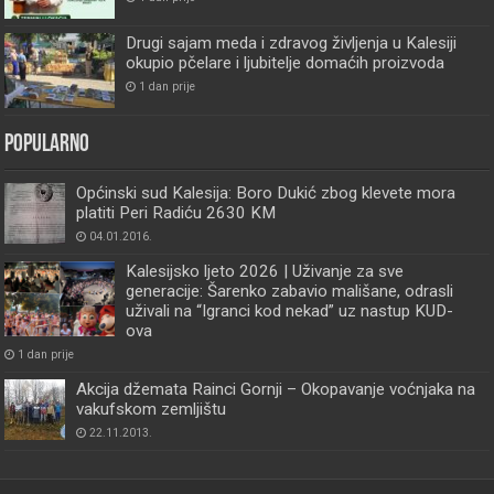
Drugi sajam meda i zdravog življenja u Kalesiji
okupio pčelare i ljubitelje domaćih proizvoda
1 dan prije
Popularno
Općinski sud Kalesija: Boro Dukić zbog klevete mora
platiti Peri Radiću 2630 KM
04.01.2016.
Kalesijsko ljeto 2026 | Uživanje za sve
generacije: Šarenko zabavio mališane, odrasli
uživali na “Igranci kod nekad” uz nastup KUD-
ova
1 dan prije
Akcija džemata Rainci Gornji – Okopavanje voćnjaka na
vakufskom zemljištu
22.11.2013.