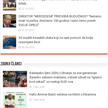
Krleži…
12.10.2017.
DIREKTOR “MERCEDESA” PREDVIĐA BUDUĆNOST “Nećemo
imati vozačke, živećemo 100 godina i sami ćemo praviti
SVOJE CIPELE”
31.07.2017.
33 mudrih kineskih citata koji će vam pomoći da bolje
razumijete život
06.04.2016.
Zadnji članci
Kalesijsko ljeto 2026 | Uživanje za sve generacije:
Šarenko zabavio mališane, odrasli uživali na “Igranci
kod nekad” uz nastup KUD-ova
1 dan prije
Hafiz Ammar Bašić večeras na tribini u Kikačima
1 dan prije