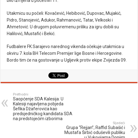
bilo izmjena u početnih 11.
Utakmicu su počeli: Kovačević, Hebibović, Dupovac, Mujakić,
Pidro, Stanojević, Adukor, Rahmanović, Tatar, Velkoski i
Ahmetović. U drugom poluvremenu priliku za igru dobili su
Halilović, Mustafić i Bekić.
Fudbalere FK Sarajevo narednog vikenda očekuje utakmica u
okviru 7. kola BH Telecom Premijer lige Bosne i Hercegovine.
Bordo tim će na gostovanje u Ugljevik protiv ekipe Zvijezda 09.
Prethodni
Saopćenje SDA Kalesija: U
Kalesiji najavljena pobjeda
Šefika Džaferovića kao
predsjedničkog kandidata SDA
na predstojećim izborima
Sljedeći
Grupa “Rejjan”, Raffid Subašić i
Mustafa Širbić oduševili publiku
u Vukovijama Donjim