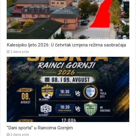
Kalesijsko ljeto 2026: U četvrtak izmjena režima saobraćaja
2 dana prije
“Dani sporta” u Raincima Gornjim
2 dana prije