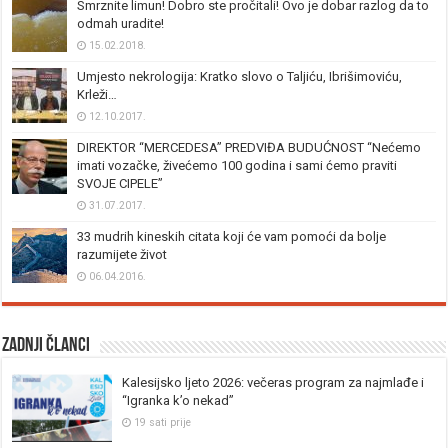
Smrznite limun! Dobro ste pročitali! Ovo je dobar razlog da to
odmah uradite!
15.02.2018.
Umjesto nekrologija: Kratko slovo o Taljiću, Ibrišimoviću,
Krleži…
12.10.2017.
DIREKTOR “MERCEDESA” PREDVIĐA BUDUĆNOST “Nećemo
imati vozačke, živećemo 100 godina i sami ćemo praviti
SVOJE CIPELE”
31.07.2017.
33 mudrih kineskih citata koji će vam pomoći da bolje
razumijete život
06.04.2016.
Zadnji članci
Kalesijsko ljeto 2026: večeras program za najmlađe i
“Igranka k’o nekad”
19 sati prije