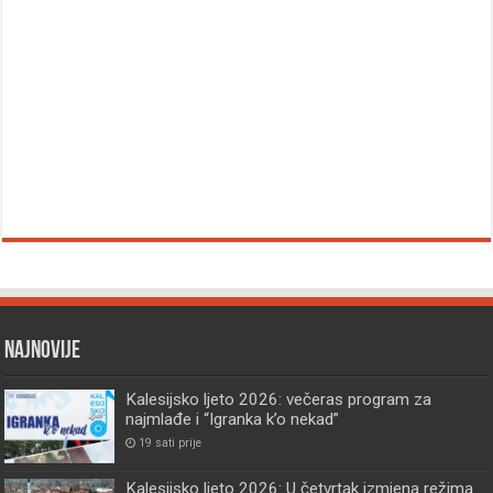
Najnovije
Kalesijsko ljeto 2026: večeras program za
najmlađe i “Igranka k’o nekad”
19 sati prije
Kalesijsko ljeto 2026: U četvrtak izmjena režima