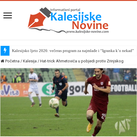
Kalesijsko ljeto 2026: večeras program za najmlađe i “Igranka k’o nekad”
Početna
/
Kalesija
/
Hat-trick Ahmetovića u pobjedi protiv Zrinjskog