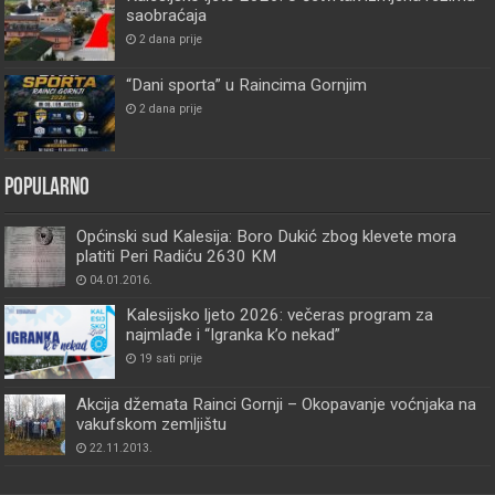
saobraćaja
2 dana prije
“Dani sporta” u Raincima Gornjim
2 dana prije
Popularno
Općinski sud Kalesija: Boro Dukić zbog klevete mora
platiti Peri Radiću 2630 KM
04.01.2016.
Kalesijsko ljeto 2026: večeras program za
najmlađe i “Igranka k’o nekad”
19 sati prije
Akcija džemata Rainci Gornji – Okopavanje voćnjaka na
vakufskom zemljištu
22.11.2013.