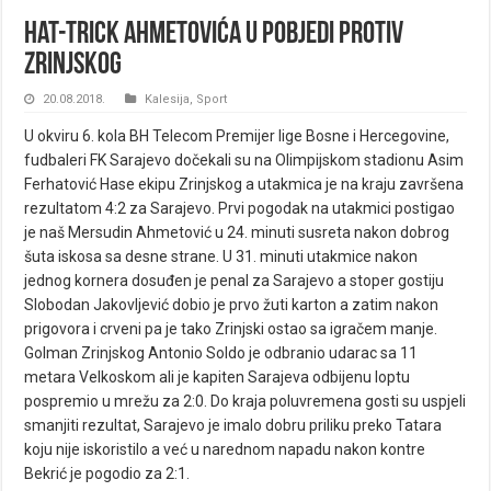
Hat-trick Ahmetovića u pobjedi protiv
Zrinjskog
20.08.2018.
Kalesija
,
Sport
U okviru 6. kola BH Telecom Premijer lige Bosne i Hercegovine,
fudbaleri FK Sarajevo dočekali su na Olimpijskom stadionu Asim
Ferhatović Hase ekipu Zrinjskog a utakmica je na kraju završena
rezultatom 4:2 za Sarajevo. Prvi pogodak na utakmici postigao
je naš Mersudin Ahmetović u 24. minuti susreta nakon dobrog
šuta iskosa sa desne strane. U 31. minuti utakmice nakon
jednog kornera dosuđen je penal za Sarajevo a stoper gostiju
Slobodan Jakovljević dobio je prvo žuti karton a zatim nakon
prigovora i crveni pa je tako Zrinjski ostao sa igračem manje.
Golman Zrinjskog Antonio Soldo je odbranio udarac sa 11
metara Velkoskom ali je kapiten Sarajeva odbijenu loptu
pospremio u mrežu za 2:0. Do kraja poluvremena gosti su uspjeli
smanjiti rezultat, Sarajevo je imalo dobru priliku preko Tatara
koju nije iskoristilo a već u narednom napadu nakon kontre
Bekrić je pogodio za 2:1.