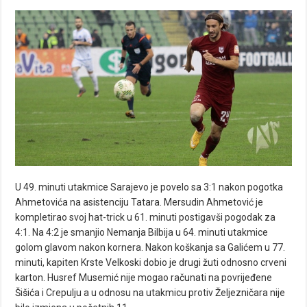
U 49. minuti utakmice Sarajevo je povelo sa 3:1 nakon pogotka
Ahmetovića na asistenciju Tatara. Mersudin Ahmetović je
kompletirao svoj hat-trick u 61. minuti postigavši pogodak za
4:1. Na 4:2 je smanjio Nemanja Bilbija u 64. minuti utakmice
golom glavom nakon kornera. Nakon koškanja sa Galićem u 77.
minuti, kapiten Krste Velkoski dobio je drugi žuti odnosno crveni
karton. Husref Musemić nije mogao računati na povrijeđene
Šišića i Crepulju a u odnosu na utakmicu protiv Željezničara nije