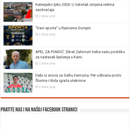
Kalesijsko ljeto 2026: U četvrtak izmjena režima
saobraćaja
2 dana prije
“Dani sporta” u Raincima Gornjim
2 dana prije
APEL ZA POMOĆ: Zikret Zahirović treba našu podršku
za nastavak liječenja u Kairu
2 dana prije
Debi iz snova za Salku Hamzića: Pet odbrana protiv
Šturma i titula igrača utakmice
2 dana prije
Pratite nas i na našoj facebook stranici