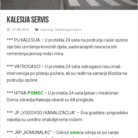
Kalesija servis
27.08.2014.
Kalesija
,
Nekategorisano
*** PU KALESIJA – U protekla 24 sata na području naše općine
nije bilo izvršenja krivičnih djela, saobraćajnih nesreća niti
remećenja javnog reda i mira.
*** VATROGASCI – U protekla 24 sata vatrogasci nisu imali
intervencija po pitanju požara, ali su radili na sanaciji klizišta na
području općine.
*** HITNA
POMO
Ć – U protekla 24 sata ljekari i medicinari
Doma zdravlja Kalesija obavili su 68 pregleda.
*** JP „VODOVOD I KANALIZACIJA“ – Sva gradska i prigradska
naselja su uredno snabdijevena vodom.
*** JKP „KOMUNALAC“ – Odvoz
sme
ća odvija se po ranije