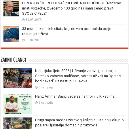
DIREKTOR “MERCEDESA” PREDVIĐA BUDUĆNOST “Nećemo
imati vozačke, živećemo 100 godina i sami ćemo praviti
SVOJE CIPELE”
31.07.2017.
33 mudrih kineskih citata koji će vam pomoći da bolje
razumijete život
06.04.2016.
Zadnji članci
Kalesijsko ljeto 2026 | Uživanje za sve generacije:
Šarenko zabavio mališane, odrasli uživali na “Igranci
kod nekad” uz nastup KUD-ova
6 sati prije
Hafiz Ammar Bašić večeras na tribini u Kikačima
6 sati prije
Drugi sajam meda i zdravog življenja u Kalesiji okupio
pčelare i ljubitelje domaćih proizvoda