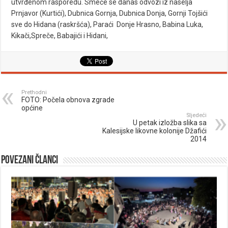
utvrđenom rasporedu. Smeće se danas odvozi iz naselja
Prnjavor (Kurtići), Dubnica Gornja, Dubnica Donja, Gornji Tojšići
sve do Hidana (raskršća), Paraći Donje Hrasno, Babina Luka,
Kikači,Spreče, Babajići i Hidani,
Prethodni
FOTO: Počela obnova zgrade
općine
Sljedeći
U petak izložba slika sa
Kalesijske likovne kolonije Džafići
2014
Povezani članci