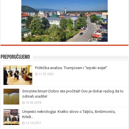
Preporučujemo
Politička analiza: Trumpizam i “srpski svijet”
11.01.2021.
Smrznite limun! Dobro ste pročitali! Ovo je dobar razlog da to
odmah uradite!
15.02.2018.
Umjesto nekrologija: Kratko slovo o Taljiću, Ibrišimoviću,
Krleži…
12.10.2017.