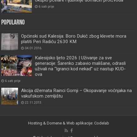
okupio pčelare i ljubitelje domaćih proizvoda
6 sati prije
Popularno
Općinski sud Kalesija: Boro Dukić zbog klevete mora
platiti Peri Radiću 2630 KM
04.01.2016.
Kalesijsko ljeto 2026 | Uživanje za sve
generacije: Šarenko zabavio mališane, odrasli
uživali na “Igranci kod nekad” uz nastup KUD-
ova
6 sati prije
Akcija džemata Rainci Gornji – Okopavanje voćnjaka na
vakufskom zemljištu
22.11.2013.
Hosting & Domene & Web aplikacije: Codelab