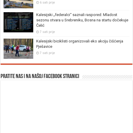
6 sati prije
Kalesijski „federalci“ saznali raspored: Mladost
sezonu otvara u Srebreniku, Bosna na startu dočekuje
Čelić
7 sati prije
Kalesijski biciklisti organizovali eko akciju čišćenja
Pješavice
7 sati prije
Pratite nas i na našoj facebook stranici