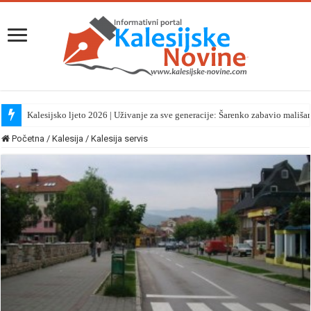
Kalesijsko ljeto 2026 | Uživanje za sve generacije: Šarenko zabavio mališa
Početna
/
Kalesija
/
Kalesija servis