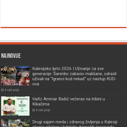
Najnovije
Kalesijsko ljeto 2026 | Uživanje za sve
generacije: Šarenko zabavio mališane, odrasli
uživali na “Igranci kod nekad” uz nastup KUD-
ova
6 sati prije
Hafiz Ammar Bašić večeras na tribini u
Kikačima
6 sati prije
Drugi sajam meda i zdravog življenja u Kalesiji