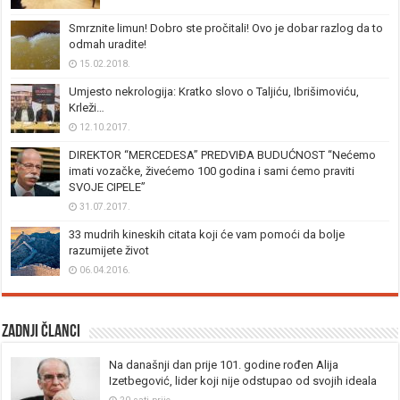
Smrznite limun! Dobro ste pročitali! Ovo je dobar razlog da to
odmah uradite!
15.02.2018.
Umjesto nekrologija: Kratko slovo o Taljiću, Ibrišimoviću,
Krleži…
12.10.2017.
DIREKTOR “MERCEDESA” PREDVIĐA BUDUĆNOST “Nećemo
imati vozačke, živećemo 100 godina i sami ćemo praviti
SVOJE CIPELE”
31.07.2017.
33 mudrih kineskih citata koji će vam pomoći da bolje
razumijete život
06.04.2016.
Zadnji članci
Na današnji dan prije 101. godine rođen Alija
Izetbegović, lider koji nije odstupao od svojih ideala