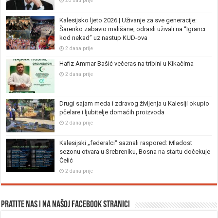
20 sati prije
Kalesijsko ljeto 2026 | Uživanje za sve generacije:
Šarenko zabavio mališane, odrasli uživali na “Igranci
kod nekad” uz nastup KUD-ova
2 dana prije
Hafiz Ammar Bašić večeras na tribini u Kikačima
2 dana prije
Drugi sajam meda i zdravog življenja u Kalesiji okupio
pčelare i ljubitelje domaćih proizvoda
2 dana prije
Kalesijski „federalci“ saznali raspored: Mladost
sezonu otvara u Srebreniku, Bosna na startu dočekuje
Čelić
2 dana prije
Pratite nas i na našoj facebook stranici