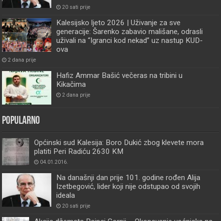
20 sati prije
Kalesijsko ljeto 2026 | Uživanje za sve
generacije: Šarenko zabavio mališane, odrasli
uživali na “Igranci kod nekad” uz nastup KUD-
ova
2 dana prije
Hafiz Ammar Bašić večeras na tribini u
Kikačima
2 dana prije
Popularno
Općinski sud Kalesija: Boro Dukić zbog klevete mora
platiti Peri Radiću 2630 KM
04.01.2016.
Na današnji dan prije 101. godine rođen Alija
Izetbegović, lider koji nije odstupao od svojih
ideala
20 sati prije