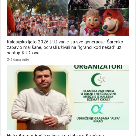
Kalesijsko ljeto 2026 | Uživanje za sve generacije: Šarenko
zabavio mališane, odrasli uživali na “Igranci kod nekad” uz
nastup KUD-ova
2 dana prije
Hafiz Ammar Bašić večeras na tribini u Kikačima