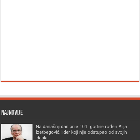
Najnovije
Na današnji dan prije 101. godine rođen Alija
Izetbegović, lider koji nije odstupao od svojih
ideala