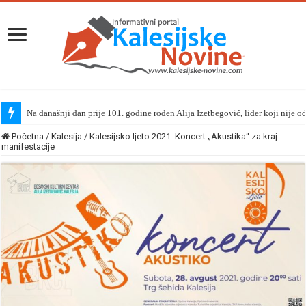
Na današnji dan prije 101. godine rođen Alija Izetbegović, lider koji nije o
Početna
/
Kalesija
/
Kalesijsko ljeto 2021: Koncert „Akustika“ za kraj
manifestacije