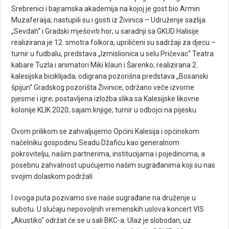
Srebrenici i bajramska akademija na kojoj je gost bio Armin
Muzaferaija; nastupili su i gosti iz Živinica – Udruženje sazlija
„Sevdah“ i Gradski mješoviti hor; u saradnji sa GKUD Halisije
realizirana je 12. smotra folkora; upriličeni su sadržaji za djecu –
turnir u fudbalu, predstava „Izmislionica u selu Pričevac“ Teatra
kabare Tuzla i animatori Miki klaun i Šarenko; realizirana 2.
kalesijska biciklijada; odigrana pozorišna predstava „Bosanski
špijun“ Gradskog pozorišta Živinice; održano veče izvorne
pjesme i igre; postavljena izložba slika sa Kalesijske likovne
kolonije KLIK 2020; sajam knjige; turnir u odbojci na pijesku.
Ovom prilikom se zahvaljujemo Općini Kalesija i općinskom
načelniku gospodinu Seadu Džafiću kao generalnom
pokrovitelju, našim partnerima, institucijama i pojedincima, a
posebnu zahvalnost upućujemo našim sugrađanima koji su nas
svojim dolaskom podržali.
I ovoga puta pozivamo sve naše sugrađane na druženje u
subotu. U slučaju nepovoljnih vremenskih uslova koncert VIS
„Akustiko“ održat će se u sali BKC-a. Ulaz je slobodan, uz