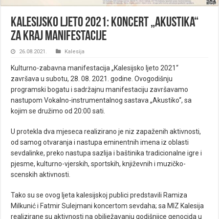
Kalesijsko ljeto 2021: Koncert „Akustika“
za kraj manifestacije
26.08.2021.
Kalesija
Kulturno-zabavna manifestacija „Kalesijsko ljeto 2021“
završava u subotu, 28. 08. 2021. godine. Ovogodišnju
programski bogatu i sadržajnu manifestaciju završavamo
nastupom Vokalno-instrumentalnog sastava „Akustiko“, sa
kojim se družimo od 20:00 sati.
U protekla dva mjeseca realizirano je niz zapaženih aktivnosti,
od samog otvaranja i nastupa eminentnih imena iz oblasti
sevdalinke, preko nastupa sazlija i baštinika tradicionalne igre i
pjesme, kulturno-vjerskih, sportskih, književnih i muzičko-
scenskih aktivnosti.
Tako su se ovog ljeta kalesijskoj publici predstavili Ramiza
Milkunić i Fatmir Sulejmani koncertom sevdaha; sa MIZ Kalesija
realizirane su aktivnosti na obilježavanju godišnjice genocida u