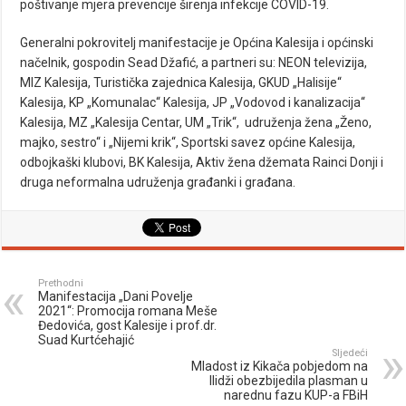
poštivanje mjera prevencije širenja infekcije COVID-19.
Generalni pokrovitelj manifestacije je Općina Kalesija i općinski
načelnik, gospodin Sead Džafić, a partneri su: NEON televizija,
MIZ Kalesija, Turistička zajednica Kalesija, GKUD „Halisije“
Kalesija, KP „Komunalac“ Kalesija, JP „Vodovod i kanalizacija“
Kalesija, MZ „Kalesija Centar, UM „Trik“, udruženja žena „Ženo,
majko, sestro“ i „Nijemi krik“, Sportski savez općine Kalesija,
odbojkaški klubovi, BK Kalesija, Aktiv žena džemata Rainci Donji i
druga neformalna udruženja građanki i građana.
Prethodni
Manifestacija „Dani Povelje
2021“: Promocija romana Meše
Đedovića, gost Kalesije i prof.dr.
Suad Kurtćehajić
Sljedeći
Mladost iz Kikača pobjedom na
Ilidži obezbijedila plasman u
narednu fazu KUP-a FBiH